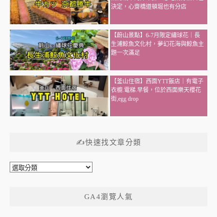
決定，心齋橋道頓堀也有分店
【蔚山景點】6-7月限定繡球花｜長
生浦鯨魚文化村，夢幻花海與鯨魚主
題一次滿足
【釜山住宿】西面YTT飯店｜有電子
衣櫥.電梯.早餐，位於西面樂天櫻花
街,egg drop
✍快速找文章分類
✍
快
速
GA4瀏覽人氣
找
文