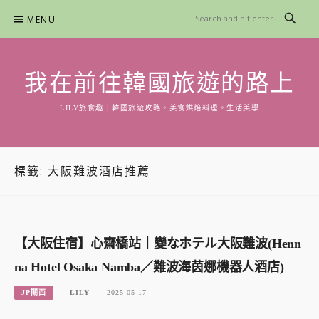
Skip
MENU
to
content
我在前往韓國旅遊的路上
LILY旅食趣｜韓國旅遊攻略。美食烘焙料理。生活美學
標籤:
大阪難波酒店推薦
【大阪住宿】心齋橋站｜變なホテル大阪難波(Henn
na Hotel Osaka Namba／難波海茵娜機器人酒店)
JP關西
LILY
2025-05-17