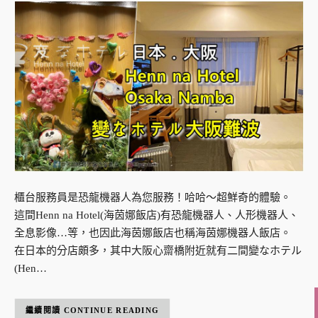
櫃台服務員是恐龍機器人為您服務！哈哈～超鮮奇的體驗。
這間Henn na Hotel(海茵娜飯店)有恐龍機器人、人形機器人、
全息影像…等，也因此海茵娜飯店也稱海茵娜機器人飯店。
在日本的分店頗多，其中大阪心齋橋附近就有二間變なホテル
(Hen…
CONTINUE READING