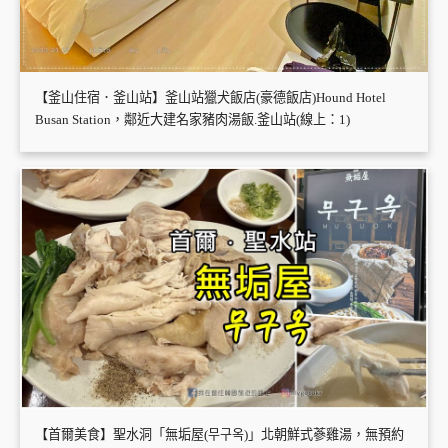
【釜山住宿．釜山站】釜山站獵犬飯店(豪德飯店)Hound Hotel
Busan Station，鄰近大建名家豬肉湯飯.釜山站(線上：1)
【首爾美食】聖水洞「無垢屋(무구옥)」北朝鮮式蔘雞湯，無預約