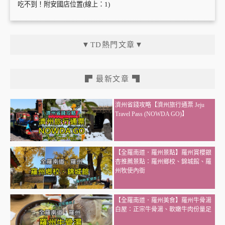
吃不到！附安國店位置(線上：1)
▼TD熱門文章▼
▛ 最新文章 ▜
濟州省錢攻略【濟州旅行通票 Jeju
Travel Pass (NOWDA GO)】
【全羅南道．羅州景點】羅州賞櫻銀
杏推薦景點：羅州鄉校、錦城館、羅
州牧使內衙
【全羅南道．羅州美食】羅州牛骨湯
白屋：正宗牛骨湯、軟嫩牛肉份量足