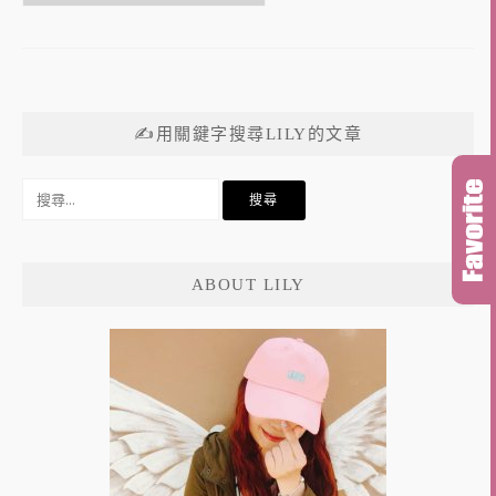
✍用關鍵字搜尋LILY的文章
搜
尋
關
鍵
ABOUT LILY
字: