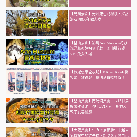
【光州景點】光州銀杏路秘境・探訪
漆石洞800年銀杏樹
【釜山景點】影島Arte Museum光影
沉浸藝術好拍到手軟！釜山通行證
VBP免費入場
【旅遊優惠全攻略】KKday Klook 折
扣碼一鍵複製，聰明消費這樣省！
【釜山美食】南浦洞美食「世峰村馬
鈴薯排骨湯누리마을감자탕」獨旅及
親子友善餐廳
【大阪美食】牛カツ京都勝牛｜超人
氣傳說中的炸牛排，想吃幾分熟自己