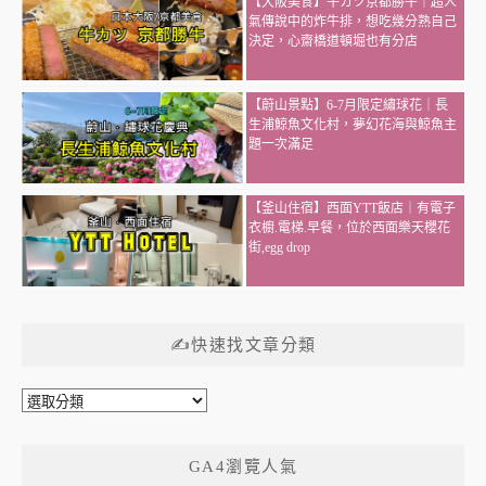
【大阪美食】牛カツ京都勝牛｜超人
氣傳說中的炸牛排，想吃幾分熟自己
決定，心齋橋道頓堀也有分店
【蔚山景點】6-7月限定繡球花｜長
生浦鯨魚文化村，夢幻花海與鯨魚主
題一次滿足
【釜山住宿】西面YTT飯店｜有電子
衣櫥.電梯.早餐，位於西面樂天櫻花
街,egg drop
✍快速找文章分類
✍
快
速
GA4瀏覽人氣
找