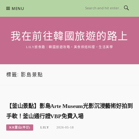
Skip
MENU
to
content
我在前往韓國旅遊的路上
LILY旅食趣｜韓國旅遊攻略。美食烘焙料理。生活美學
標籤:
影島景點
【釜山景點】影島Arte Museum光影沉浸藝術好拍到
手軟！釜山通行證VBP免費入場
KR釜山(부산)
LILY
2026-05-18