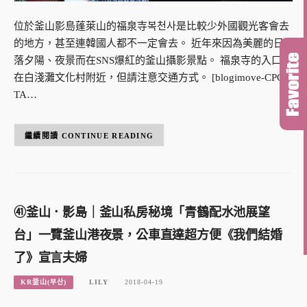
位於釜山影島蓬萊山的福泉寺복천사是比較少外國觀光客會去
的地方，甚至連韓國人都不一定會去。 近年來因為美麗的日
落夕陽、夜景而在SNS爆紅的釜山攝影景點。 福泉寺的入口就
在白淺灘文化村附近，但請注意交通方式。 [blogimove-CPC-
TA…
CONTINUE READING
㊶釜山．影島｜釜山私房秘境「青鶴配水池展望
台」一覽釜山港夜景，公車直達超方便《我們結婚
了》宣言夫婦
KR釜山(부산)
LILY
2018-04-19