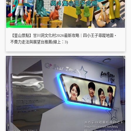
【釜山景點】甘川洞文化村2026最新攻略｜四小王子尋蹤地圖・
不費力走法與展望台推薦(線上：3)