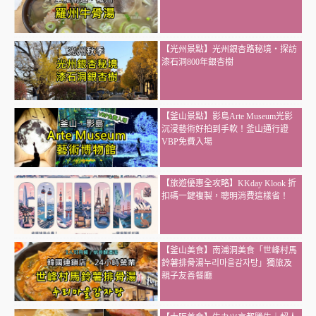
【光州景點】光州銀杏路秘境・探訪
漆石洞800年銀杏樹
【釜山景點】影島Arte Museum光影
沉浸藝術好拍到手軟！釜山通行證
VBP免費入場
【旅遊優惠全攻略】KKday Klook 折
扣碼一鍵複製，聰明消費這樣省！
【釜山美食】南浦洞美食「世峰村馬
鈴薯排骨湯누리마을감자탕」獨旅及
親子友善餐廳