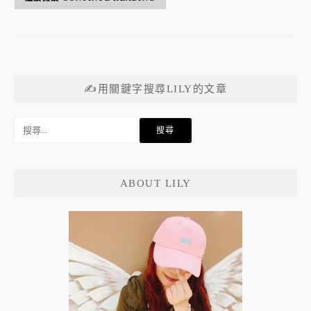
✍用關鍵字搜尋LILY的文章
搜
尋
關
鍵
ABOUT LILY
字: