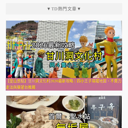
▼TD熱門文章▼
【釜山景點】甘川洞文化村2026最新攻略｜四小王子尋蹤地圖・不費力
走法與展望台推薦