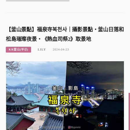
【釜山景點】福泉寺복천사｜攝影景點・釜山日落和
松島璀璨夜景・《熱血司祭2》取景地
KR釜山(부산)
LILY
2024-04-23