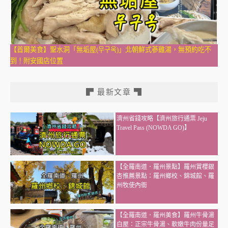
【首爾美食】聖水洞「無垢屋(무구옥)」北朝鮮式蔘雞湯，無預約吃不
到！附安國店位置
▛ 最新文章 ▜
濟州省錢攻略【濟州旅行通票 Jeju
Travel Pass (NOWDA GO)】
【全羅南道．羅州景點】羅州賞櫻銀
杏推薦景點：羅州鄉校、錦城館、羅
州牧使內衙
【全羅南道．羅州美食】羅州牛骨湯
白屋：正宗牛骨湯、軟嫩牛肉份量足