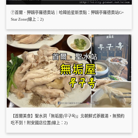
⑦首爾．狎鷗亭羅德奧站｜哈韓追星新景點：狎鷗亭羅德奧站G+
Star Zone(線上：2)
【首爾美食】聖水洞「無垢屋(무구옥)」北朝鮮式蔘雞湯，無預約
吃不到！附安國店位置(線上：2)