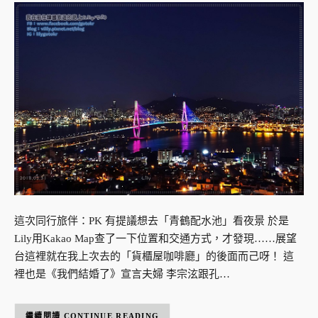
這次同行旅伴：PK 有提議想去「青鶴配水池」看夜景 於是
Lily用Kakao Map查了一下位置和交通方式，才發現……展望
台這裡就在我上次去的「貨櫃屋咖啡廳」的後面而己呀！ 這
裡也是《我們結婚了》宣言夫婦 李宗泫跟孔…
CONTINUE READING