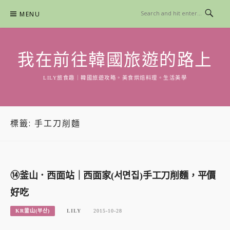
Skip
MENU
to
content
我在前往韓國旅遊的路上
LILY旅食趣｜韓國旅遊攻略。美食烘焙料理。生活美學
標籤:
手工刀削麵
⑭釜山．西面站｜西面家(서면집)手工刀削麵，平價
好吃
KR釜山(부산)
LILY
2015-10-28