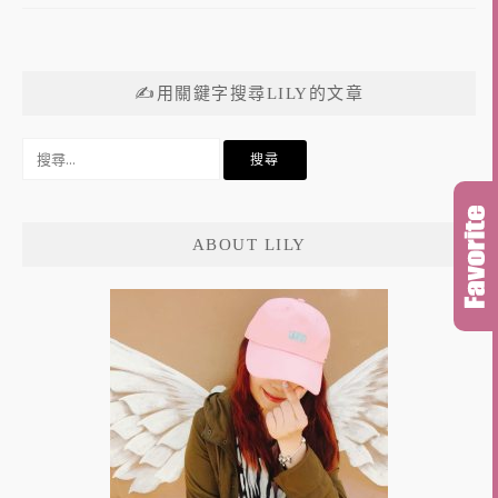
✍用關鍵字搜尋LILY的文章
搜
尋
關
鍵
ABOUT LILY
字: