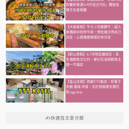
鈴薯排骨湯누리마을감자탕」獨旅及
親子友善餐廳
【大阪美食】牛カツ京都勝牛｜超人
氣傳說中的炸牛排，想吃幾分熟自己
決定，心齋橋道頓堀也有分店
【蔚山景點】6-7月限定繡球花｜長
生浦鯨魚文化村，夢幻花海與鯨魚主
題一次滿足
【釜山住宿】西面YTT飯店｜有電子
衣櫥.電梯.早餐，位於西面樂天櫻花
街,egg drop
✍快速找文章分類