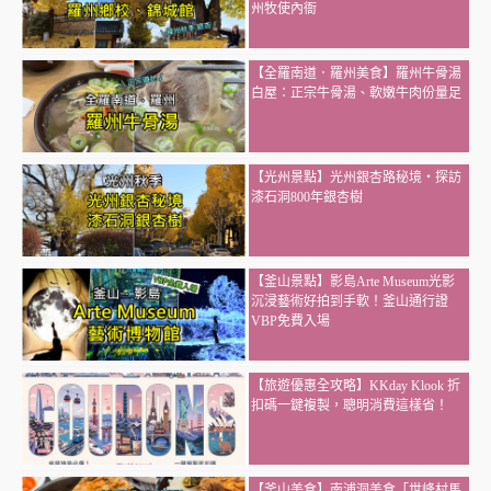
州牧使內衙
【全羅南道．羅州美食】羅州牛骨湯
白屋：正宗牛骨湯、軟嫩牛肉份量足
【光州景點】光州銀杏路秘境・探訪
漆石洞800年銀杏樹
【釜山景點】影島Arte Museum光影
沉浸藝術好拍到手軟！釜山通行證
VBP免費入場
【旅遊優惠全攻略】KKday Klook 折
扣碼一鍵複製，聰明消費這樣省！
【釜山美食】南浦洞美食「世峰村馬