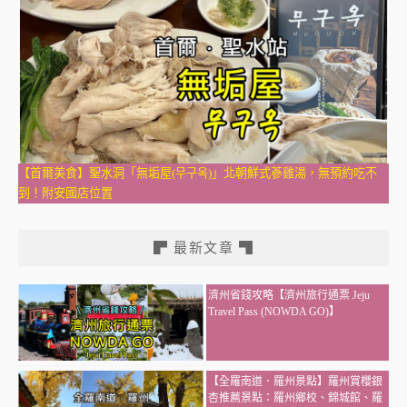
【首爾美食】聖水洞「無垢屋(무구옥)」北朝鮮式蔘雞湯，無預約吃不
到！附安國店位置
▛ 最新文章 ▜
濟州省錢攻略【濟州旅行通票 Jeju
Travel Pass (NOWDA GO)】
【全羅南道．羅州景點】羅州賞櫻銀
杏推薦景點：羅州鄉校、錦城館、羅