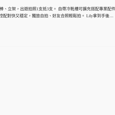
也是自拍棒、立架，出遊拍照1支抵3支。 自帶冷靴槽可擴充搭配專業配
配對快又穩定，獨旅自拍、好友合照輕鬆拍。 Lily拿到手後…