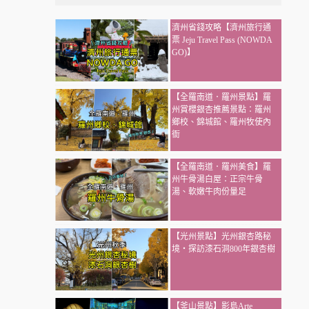
濟州省錢攻略【濟州旅行通
票 Jeju Travel Pass (NOWDA
GO)】
【全羅南道．羅州景點】羅
州賞櫻銀杏推薦景點：羅州
鄉校、錦城館、羅州牧使內
衙
【全羅南道．羅州美食】羅
州牛骨湯白屋：正宗牛骨
湯、軟嫩牛肉份量足
【光州景點】光州銀杏路秘
境・探訪漆石洞800年銀杏樹
【釜山景點】影島Arte