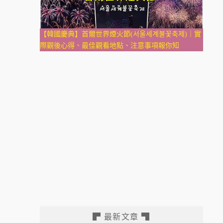
【韓國慶典】首爾世界煙火節(서울세계불꽃축제)｜實
際觀後心得、最佳觀看地點、注意事項報你知
▛ 最新文章 ▜