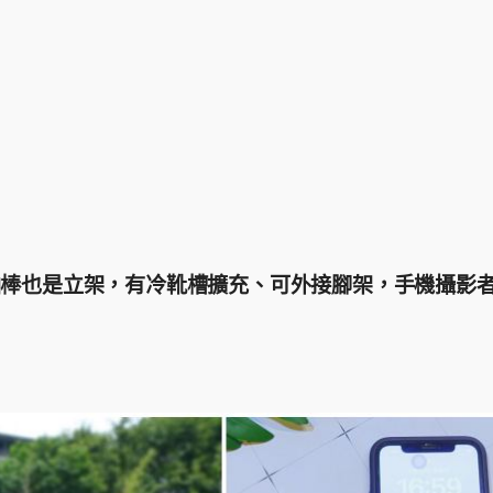
極輕自拍棒也是立架，有冷靴槽擴充、可外接腳架，手機攝影