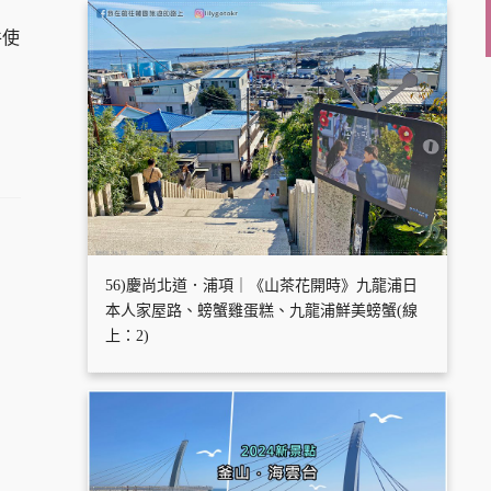
件使
56)慶尚北道．浦項｜《山茶花開時》九龍浦日
本人家屋路、螃蟹雞蛋糕、九龍浦鮮美螃蟹(線
上：2)