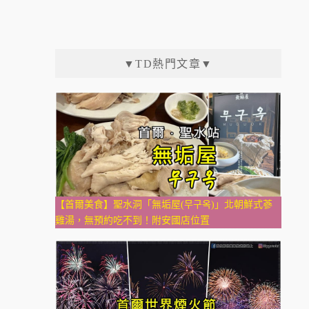
▼TD熱門文章▼
【首爾美食】聖水洞「無垢屋(무구옥)」北朝鮮式蔘
雞湯，無預約吃不到！附安國店位置