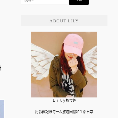
尋
關
鍵
ABOUT LILY
字:
者
Ｌｉｌｙ旅食趣
用影像記錄每一次旅遊回憶和生活日常