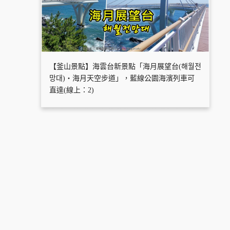
【釜山景點】海雲台新景點「海月展望台(해월전
망대)・海月天空步道」，藍線公園海濱列車可
直達(線上：2)