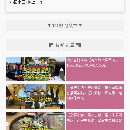
桃園來回)(線上：2)
▼TD熱門文章▼
▛ 最新文章 ▜
濟州省錢攻略【濟州旅行通票 Jeju
Travel Pass (NOWDA GO)】
【全羅南道．羅州景點】羅州賞櫻銀
杏推薦景點：羅州鄉校、錦城館、羅
州牧使內衙
【全羅南道．羅州美食】羅州牛骨湯
白屋：正宗牛骨湯、軟嫩牛肉份量足