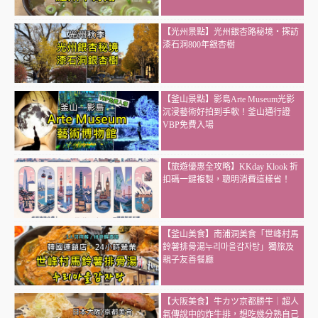
【光州景點】光州銀杏路秘境・探訪
漆石洞800年銀杏樹
【釜山景點】影島Arte Museum光影
沉浸藝術好拍到手軟！釜山通行證
VBP免費入場
【旅遊優惠全攻略】KKday Klook 折
扣碼一鍵複製，聰明消費這樣省！
【釜山美食】南浦洞美食「世峰村馬
鈴薯排骨湯누리마을감자탕」獨旅及
親子友善餐廳
【大阪美食】牛カツ京都勝牛｜超人
氣傳說中的炸牛排，想吃幾分熟自己