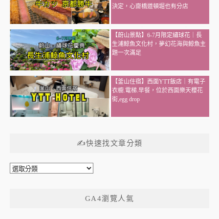
決定，心齋橋道頓堀也有分店
【蔚山景點】6-7月限定繡球花｜長
生浦鯨魚文化村，夢幻花海與鯨魚主
題一次滿足
【釜山住宿】西面YTT飯店｜有電子
衣櫥.電梯.早餐，位於西面樂天櫻花
街,egg drop
✍快速找文章分類
✍
快
速
GA4瀏覽人氣
找
文