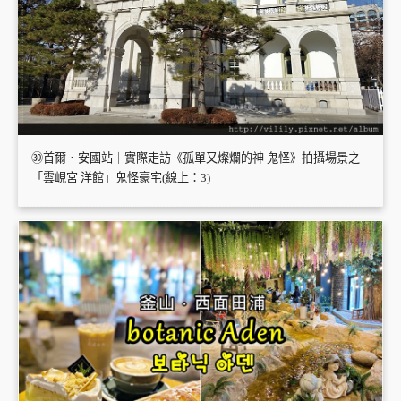
㉚首爾．安國站｜實際走訪《孤單又燦爛的神 鬼怪》拍攝場景之
「雲峴宮 洋館」鬼怪豪宅(線上：3)