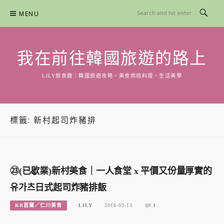
Skip
MENU
to
content
我在前往韓國旅遊的路上
LILY旅食趣｜韓國旅遊攻略。美食烘焙料理。生活美學
標籤:
新村起司炸豬排
㉓(已歇業)新村美食｜一人食堂 x 平價又份量厚實的
유가츠日式起司炸豬排飯
KR首爾／仁川美食
LILY
2016-03-13
1