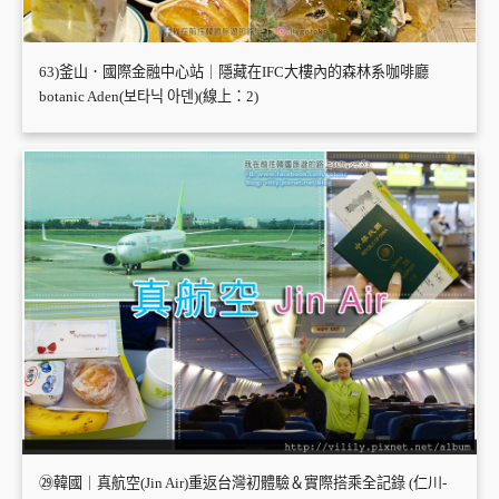
63)釜山．國際金融中心站｜隱藏在IFC大樓內的森林系咖啡廳
botanic Aden(보타닉 아덴)(線上：2)
㉙韓國｜真航空(Jin Air)重返台灣初體驗＆實際搭乘全記錄 (仁川-