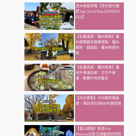
濟州省錢攻略【濟州旅行通
票 Jeju Travel Pass (NOWDA
GO)】
【全羅南道．羅州景點】羅
州賞櫻銀杏推薦景點：羅州
鄉校、錦城館、羅州牧使內
衙
【全羅南道．羅州美食】羅
州牛骨湯白屋：正宗牛骨
湯、軟嫩牛肉份量足
【光州景點】光州銀杏路秘
境・探訪漆石洞800年銀杏樹
【釜山景點】影島Arte
Museum光影沉浸藝術好拍到