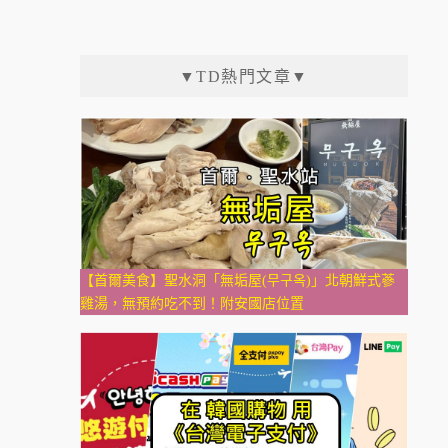
▼TD熱門文章▼
【首爾美食】聖水洞「無垢屋(무구옥)」北朝鮮式蔘
雞湯，無預約吃不到！附安國店位置