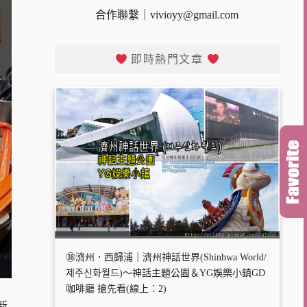
合作聯繫｜
vivioyy@gmail.com
即時熱門文章
㊳濟州．西歸浦｜濟州神話世界(Shinhwa World/
제주신화월드)～神話主題公園＆YG娛樂小鎮GD
咖啡廳 搶先看(線上：2)
新