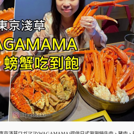
京淺草ワガママ(WAGAMAMA)提供日式涮涮鍋牛肉、豬肉、