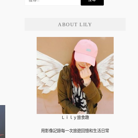
尋
關
鍵
ABOUT LILY
字:
Ｌｉｌｙ旅食趣
用影像記錄每一次旅遊回憶和生活日常