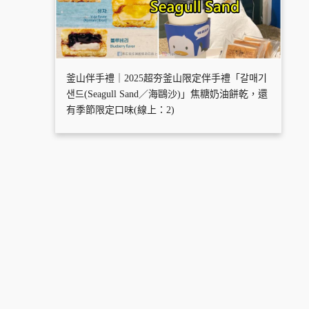
釜山伴手禮｜2025超夯釜山限定伴手禮「갈매기
샌드(Seagull Sand／海鷗沙)」焦糖奶油餅乾，還
有季節限定口味(線上：2)