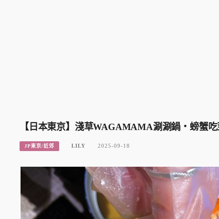
【日本東京】淺草WAGAMAMA涮涮鍋・螃蟹
LILY
2025-09-18
JP東京/近郊