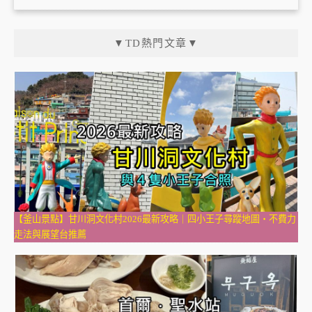
▼TD熱門文章▼
【釜山景點】甘川洞文化村2026最新攻略｜四小王子尋蹤地圖・不費力
走法與展望台推薦