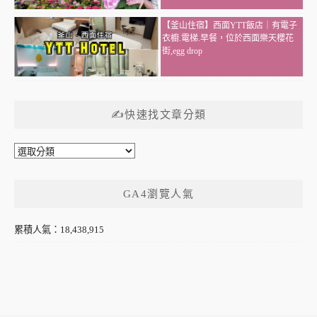
【釜山住宿】西面YTT飯店｜有電子
衣櫥.電梯.早餐，位於西面樂天櫻花
街,egg drop
✍快速找文章分類
✍
快
速
GA4瀏覽人氣
找
文
章
累積人氣：18,438,915
分
類