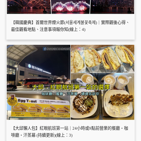
【韓國慶典】首爾世界煙火節(서울세계불꽃축제)｜實際觀後心得、
最佳觀看地點、注意事項報你知(線上：4)
【大邱懶人包】紅眼航班第一站｜24小時或9點前營業的餐廳・咖
啡廳・汗蒸幕 (持續更新)(線上：3)