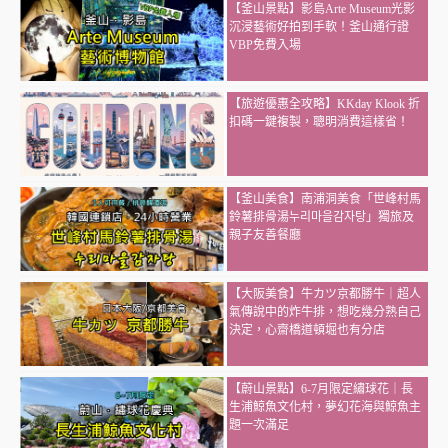
【釜山景點】影島Arte Museum光影
沉浸藝術好拍到手軟！釜山通行證
VBP免費入場
【旅遊優惠全攻略】KKday Klook 折
扣碼一鍵複製，聰明消費這樣省！
【釜山美食】南浦洞美食「世峰村馬
鈴薯排骨湯누리마을감자탕」獨旅及
親子友善餐廳
【大阪美食】牛カツ京都勝牛｜超人
氣傳說中的炸牛排，想吃幾分熟自己
決定，心齋橋道頓堀也有分店
【蔚山景點】6-7月限定繡球花｜長
生浦鯨魚文化村，夢幻花海與鯨魚主
題一次滿足