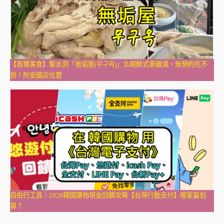
【首爾美食】聖水洞「無垢屋(무구옥)」北朝鮮式蔘雞湯，無預約吃不
到！附安國店位置
自由行工具｜2026韓國購物現金回饋攻略【台灣行動支付】哪家最划
算？