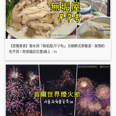
【首爾美食】聖水洞「無垢屋(무구옥)」北朝鮮式蔘雞湯，無預約
吃不到！附安國店位置(線上：6)