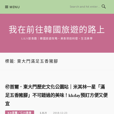
Skip
MENU
to
content
我在前往韓國旅遊的路上
LILY旅食趣｜韓國旅遊攻略。美食烘焙料理。生活美學
標籤:
東大門滿足五香豬腳
㊼首爾．東大門歷史文化公園站｜米其林一星「滿
足五香豬腳」不可錯過的美味！kkday預訂方便又便
宜
KR首爾／仁川美食
LILY
2018-12-23