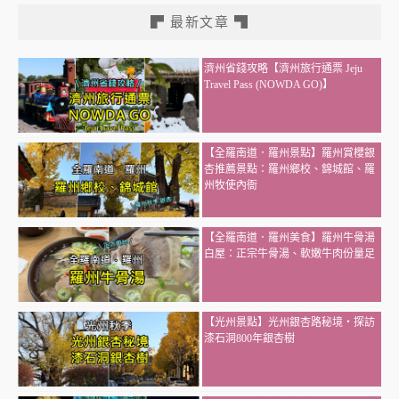
▛ 最新文章 ▜
濟州省錢攻略【濟州旅行通票 Jeju
Travel Pass (NOWDA GO)】
【全羅南道．羅州景點】羅州賞櫻銀
杏推薦景點：羅州鄉校、錦城館、羅
州牧使內衙
【全羅南道．羅州美食】羅州牛骨湯
白屋：正宗牛骨湯、軟嫩牛肉份量足
【光州景點】光州銀杏路秘境・探訪
漆石洞800年銀杏樹