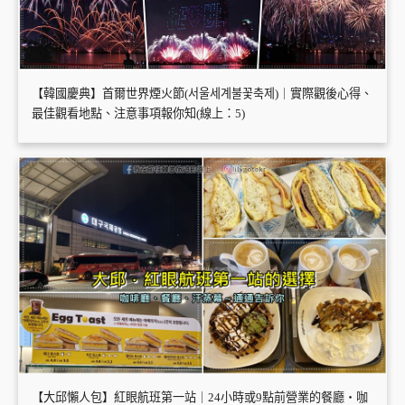
【韓國慶典】首爾世界煙火節(서울세계불꽃축제)｜實際觀後心得、
最佳觀看地點、注意事項報你知(線上：5)
【大邱懶人包】紅眼航班第一站｜24小時或9點前營業的餐廳・咖