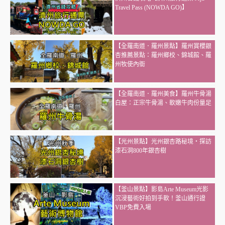
Travel Pass (NOWDA GO)】
【全羅南道．羅州景點】羅州賞櫻銀
杏推薦景點：羅州鄉校、錦城館、羅
州牧使內衙
【全羅南道．羅州美食】羅州牛骨湯
白屋：正宗牛骨湯、軟嫩牛肉份量足
【光州景點】光州銀杏路秘境・探訪
漆石洞800年銀杏樹
【釜山景點】影島Arte Museum光影
沉浸藝術好拍到手軟！釜山通行證
VBP免費入場