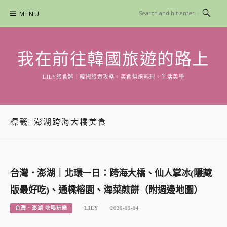
Skip
MENU
to
content
我在前往韓國旅遊的路上
LILY旅食趣｜韓國旅遊攻略。美食烘焙料理。生活美學
標籤:
澎湖跨海大橋美食
台灣．澎湖｜北環一日：跨海大橋、仙人掌冰(隱藏
版最好吃)、通樑榕園、海菜煎餅（附週邊地圖）
台灣．澎湖 吃喝玩樂
LILY
2020-09-04