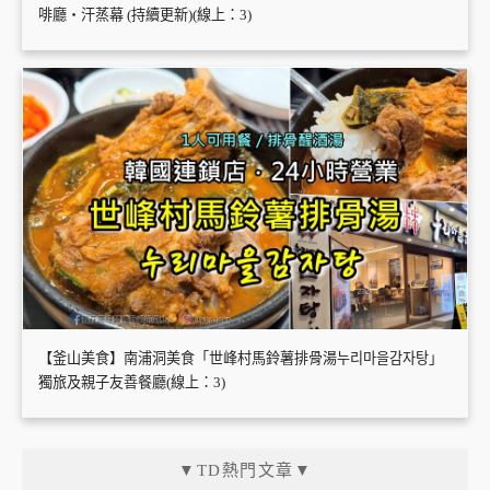
啡廳・汗蒸幕 (持續更新)(線上：3)
【釜山美食】南浦洞美食「世峰村馬鈴薯排骨湯누리마을감자탕」
獨旅及親子友善餐廳(線上：3)
▼TD熱門文章▼