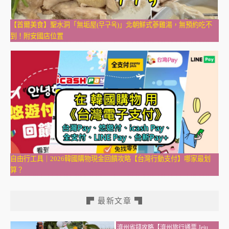
【首爾美食】聖水洞「無垢屋(무구옥)」北朝鮮式蔘雞湯，無預約吃不
到！附安國店位置
自由行工具｜2026韓國購物現金回饋攻略【台灣行動支付】哪家最划
算？
▛ 最新文章 ▜
濟州省錢攻略【濟州旅行通票 Jeju