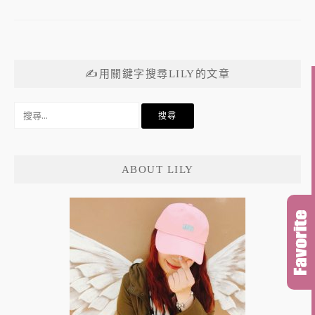
✍用關鍵字搜尋LILY的文章
搜
尋
關
鍵
ABOUT LILY
字: