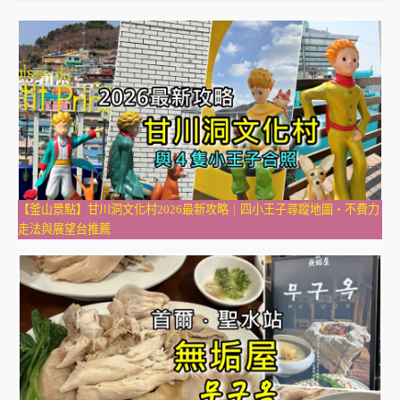
【釜山景點】甘川洞文化村2026最新攻略｜四小王子尋蹤地圖・不費力
走法與展望台推薦