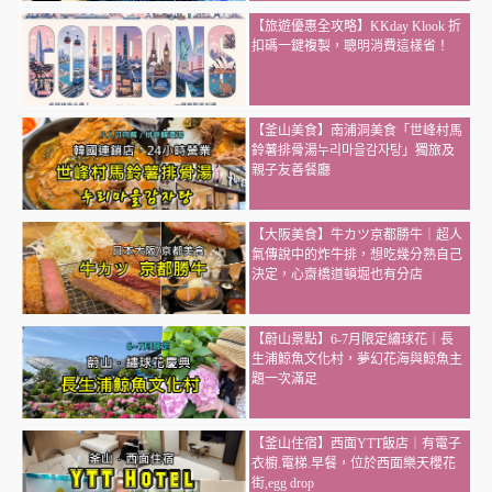
【旅遊優惠全攻略】KKday Klook 折
扣碼一鍵複製，聰明消費這樣省！
【釜山美食】南浦洞美食「世峰村馬
鈴薯排骨湯누리마을감자탕」獨旅及
親子友善餐廳
【大阪美食】牛カツ京都勝牛｜超人
氣傳說中的炸牛排，想吃幾分熟自己
決定，心齋橋道頓堀也有分店
【蔚山景點】6-7月限定繡球花｜長
生浦鯨魚文化村，夢幻花海與鯨魚主
題一次滿足
【釜山住宿】西面YTT飯店｜有電子
衣櫥.電梯.早餐，位於西面樂天櫻花
街,egg drop