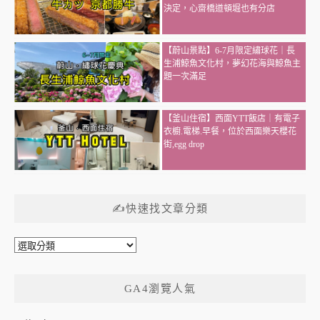
決定，心齋橋道頓堀也有分店
【蔚山景點】6-7月限定繡球花｜長
生浦鯨魚文化村，夢幻花海與鯨魚主
題一次滿足
【釜山住宿】西面YTT飯店｜有電子
衣櫥.電梯.早餐，位於西面樂天櫻花
街,egg drop
✍快速找文章分類
✍
快
速
GA4瀏覽人氣
找
文