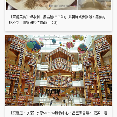
【首爾美食】聖水洞「無垢屋(무구옥)」北朝鮮式蔘雞湯，無預約
吃不到！附安國店位置(線上：3)
【京畿道．水原】水原Starfield購物中心・星空圖書館2.0更美！還