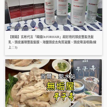
【開箱】玄彬代言「韓國Dr.FORHAIR」超好用的頭皮豐盈洗髮
乳、頭皮護理豐盈髮膜、海鹽頭皮去角質凝露、頭皮降溫噴霧(線
上：3)