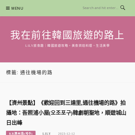
Skip
MENU
to
content
我在前往韓國旅遊的路上
LILY旅食趣｜韓國旅遊攻略。美食烘焙料理。生活美學
標籤:
通往機場的路
【濟州景點】《歡迎回到三達里,通往機場的路》拍
攝地：吾照浦小屋(오조포구)韓劇朝聖地，順遊城山
日出峰
KR濟州島(제주)
LILY
2023-12-12