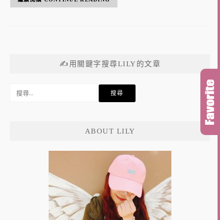
✍用關鍵字搜尋LILY的文章
搜
尋
關
鍵
ABOUT LILY
字: