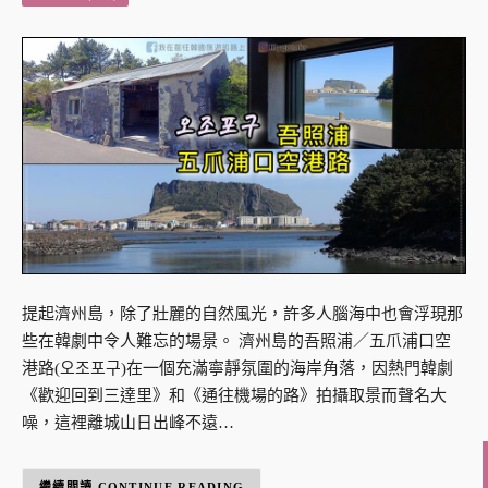
提起濟州島，除了壯麗的自然風光，許多人腦海中也會浮現那
些在韓劇中令人難忘的場景。 濟州島的吾照浦／五爪浦口空
港路(오조포구)在一個充滿寧靜氛圍的海岸角落，因熱門韓劇
《歡迎回到三達里》和《通往機場的路》拍攝取景而聲名大
噪，這裡離城山日出峰不遠…
CONTINUE READING