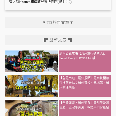
有人氣Knotted和倫敦貝果博物館(線上：2)
▼TD熱門文章▼
▛ 最新文章 ▜
濟州省錢攻略【濟州旅行通票 Jeju
Travel Pass (NOWDA GO)】
【全羅南道．羅州景點】羅州賞櫻銀
杏推薦景點：羅州鄉校、錦城館、羅
州牧使內衙
【全羅南道．羅州美食】羅州牛骨湯
白屋：正宗牛骨湯、軟嫩牛肉份量足