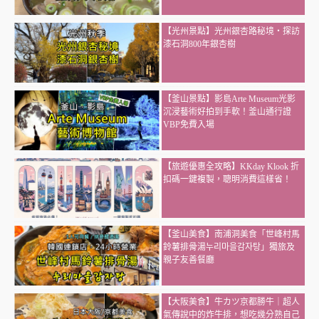
【光州景點】光州銀杏路秘境・探訪
漆石洞800年銀杏樹
【釜山景點】影島Arte Museum光影
沉浸藝術好拍到手軟！釜山通行證
VBP免費入場
【旅遊優惠全攻略】KKday Klook 折
扣碼一鍵複製，聰明消費這樣省！
【釜山美食】南浦洞美食「世峰村馬
鈴薯排骨湯누리마을감자탕」獨旅及
親子友善餐廳
【大阪美食】牛カツ京都勝牛｜超人
氣傳說中的炸牛排，想吃幾分熟自己