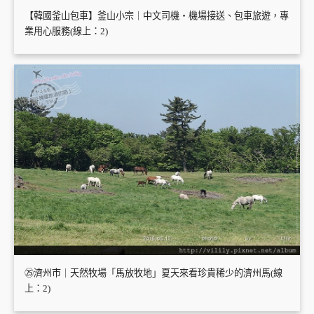
【韓國釜山包車】釜山小宗｜中文司機・機場接送、包車旅遊，專
業用心服務(線上：2)
㉕濟州市｜天然牧場「馬放牧地」夏天來看珍貴稀少的濟州馬(線
上：2)