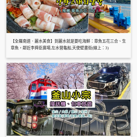
【全羅南道．麗水美食】到麗水就是要吃海鮮：章魚五花三合、生
章魚，鄰近李舜臣廣場,左水營龜船,天使壁畫街(線上：3)