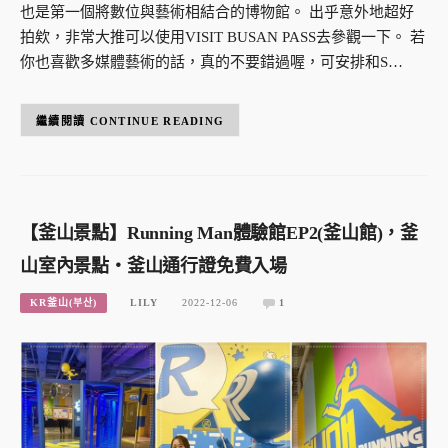
也是第一個將數位與藝術相結合的博物館。 出乎意外地超好
拍欸，非常大推可以使用VISIT BUSAN PASS去參觀一下。 若
你也喜歡多媒體藝術的話，真的不要錯過喔，可安排和S…
CONTINUE READING
【釜山景點】Running Man體驗館EP2(釜山館)，釜
山室內景點・釜山通行證免費入場
KR釜山(부산)
LILY
2022-12-06
1