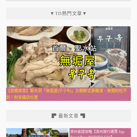
▼TD熱門文章▼
【首爾美食】聖水洞「無垢屋(무구옥)」北朝鮮式蔘雞湯，無預約吃不
到！附安國店位置
▛ 最新文章 ▜
濟州省錢攻略【濟州旅行通票 Jeju