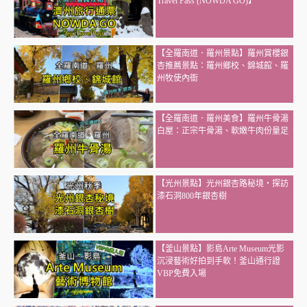
Travel Pass (NOWDA GO)】
【全羅南道．羅州景點】羅州賞櫻銀
杏推薦景點：羅州鄉校、錦城館、羅
州牧使內衙
【全羅南道．羅州美食】羅州牛骨湯
白屋：正宗牛骨湯、軟嫩牛肉份量足
【光州景點】光州銀杏路秘境・探訪
漆石洞800年銀杏樹
【釜山景點】影島Arte Museum光影
沉浸藝術好拍到手軟！釜山通行證
VBP免費入場