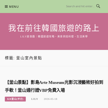
Skip
MENU
to
content
我在前往韓國旅遊的路上
LILY旅食趣｜韓國旅遊攻略。美食烘焙料理。生活美學
標籤:
釜山室內景點
【釜山景點】影島Arte Museum光影沉浸藝術好拍到
手軟！釜山通行證VBP免費入場
KR釜山(부산)
LILY
2026-05-18