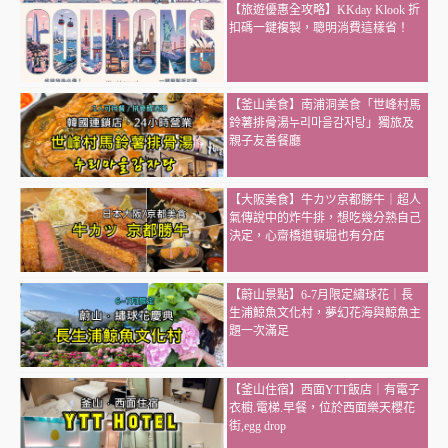
【旅遊優惠全攻略】KKday Klook 折
扣碼一鍵複製，聰明消費這樣省！
【釜山美食】南浦洞美食「世峰村馬
鈴薯排骨湯누리마을감자탕」獨旅及
親子友善餐廳
【大阪美食】牛カツ京都勝牛｜超人
氣傳說中的炸牛排，想吃幾分熟自己
決定，心齋橋道頓堀也有分店
【蔚山景點】6-7月限定繡球花｜長
生浦鯨魚文化村，夢幻花海與鯨魚主
題一次滿足
【釜山住宿】西面YTT飯店｜有電子
衣櫥.電梯.早餐，位於西面樂天櫻花
街,egg drop