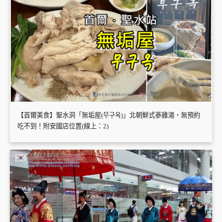
【首爾美食】聖水洞「無垢屋(무구옥)」北朝鮮式蔘雞湯，無預約
吃不到！附安國店位置(線上：2)