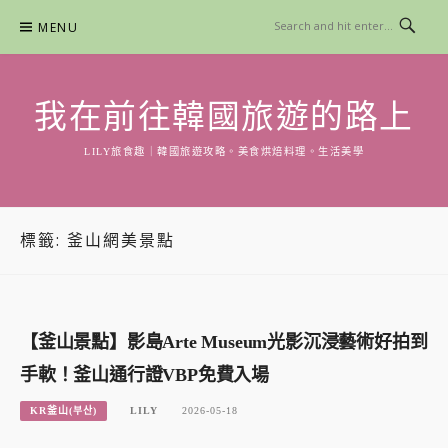
Skip
MENU
to
content
我在前往韓國旅遊的路上
LILY旅食趣｜韓國旅遊攻略。美食烘焙料理。生活美學
標籤:
釜山網美景點
【釜山景點】影島Arte Museum光影沉浸藝術好拍到
手軟！釜山通行證VBP免費入場
KR釜山(부산)
LILY
2026-05-18