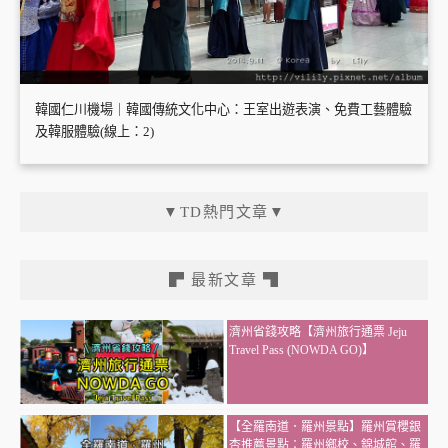
韓國仁川機場｜韓國傳統文化中心：王室出遊表演、免費工藝體驗
及韓服體驗(線上：2)
▼TD熱門文章▼
▛ 最新文章 ▜
濟州省錢攻略【濟州旅行通票 Jeju
Travel Pass (NOWDA GO)】
【全羅南道．羅州景點】羅州賞櫻銀
杏推薦景點：羅州鄉校、錦城館、羅