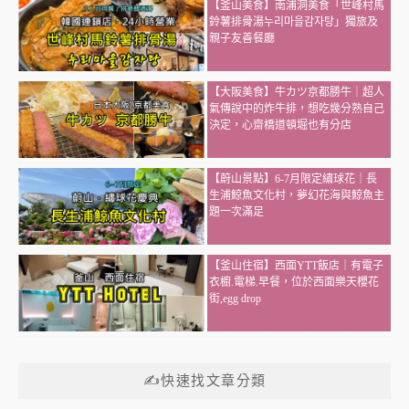
【釜山美食】南浦洞美食「世峰村馬
鈴薯排骨湯누리마을감자탕」獨旅及
親子友善餐廳
【大阪美食】牛カツ京都勝牛｜超人
氣傳說中的炸牛排，想吃幾分熟自己
決定，心齋橋道頓堀也有分店
【蔚山景點】6-7月限定繡球花｜長
生浦鯨魚文化村，夢幻花海與鯨魚主
題一次滿足
【釜山住宿】西面YTT飯店｜有電子
衣櫥.電梯.早餐，位於西面樂天櫻花
街,egg drop
✍快速找文章分類