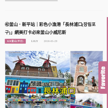
㊷釜山．新平站｜彩色小漁港「長林浦口(장림포
구)」網美打卡必來釜山小威尼斯
KR釜山(부산)
LILY
2018-05-29