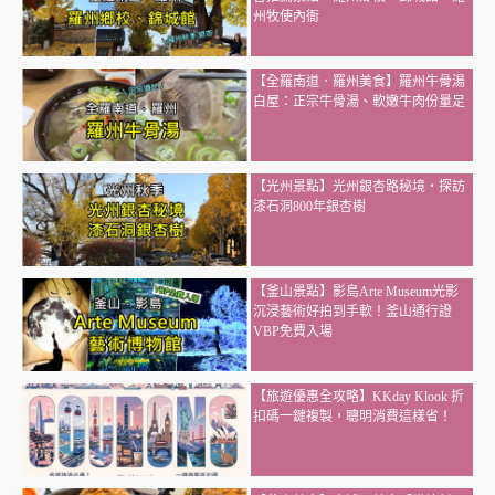
州牧使內衙
【全羅南道．羅州美食】羅州牛骨湯
白屋：正宗牛骨湯、軟嫩牛肉份量足
【光州景點】光州銀杏路秘境・探訪
漆石洞800年銀杏樹
【釜山景點】影島Arte Museum光影
沉浸藝術好拍到手軟！釜山通行證
VBP免費入場
【旅遊優惠全攻略】KKday Klook 折
扣碼一鍵複製，聰明消費這樣省！