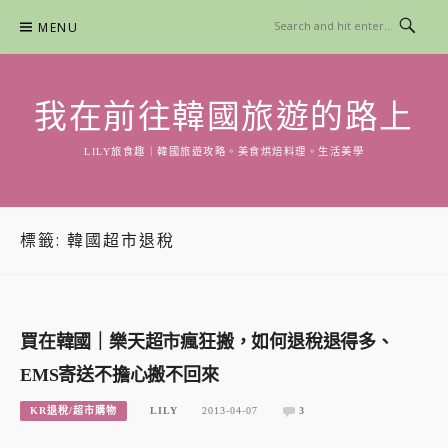
Skip
MENU
to
content
我在前往韓國旅遊的路上
LILY旅食趣｜韓國旅遊攻略。美食烘焙料理。生活美學
標籤:
韓國超市退稅
買在韓國｜樂天超市瘋狂搬，如何退稅退得多、
EMS寄送不擔心搬不回來
KR退稅/超市購物
LILY
2013-04-07
3