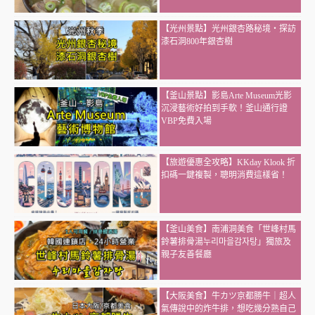
【光州景點】光州銀杏路秘境・探訪
漆石洞800年銀杏樹
【釜山景點】影島Arte Museum光影
沉浸藝術好拍到手軟！釜山通行證
VBP免費入場
【旅遊優惠全攻略】KKday Klook 折
扣碼一鍵複製，聰明消費這樣省！
【釜山美食】南浦洞美食「世峰村馬
鈴薯排骨湯누리마을감자탕」獨旅及
親子友善餐廳
【大阪美食】牛カツ京都勝牛｜超人
氣傳說中的炸牛排，想吃幾分熟自己