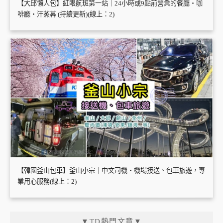
【大邱懶人包】紅眼航班第一站｜24小時或9點前營業的餐廳・咖
啡廳・汗蒸幕 (持續更新)(線上：2)
【韓國釜山包車】釜山小宗｜中文司機・機場接送、包車旅遊，專
業用心服務(線上：2)
▼TD熱門文章▼