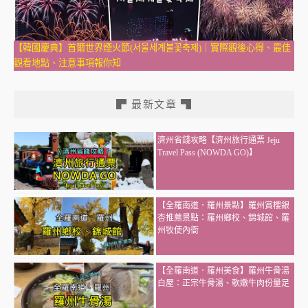
【韓國慶典】首爾世界煙火節(서울세계불꽃축제)｜實際觀後心得、最佳
觀看地點、注意事項報你知
▛ 最新文章 ▜
濟州省錢攻略【濟州旅行通票 Jeju
Travel Pass (NOWDA GO)】
【全羅南道．羅州景點】羅州賞櫻銀
杏推薦景點：羅州鄉校、錦城館、羅
州牧使內衙
【全羅南道．羅州美食】羅州牛骨湯
白屋：正宗牛骨湯、軟嫩牛肉份量足