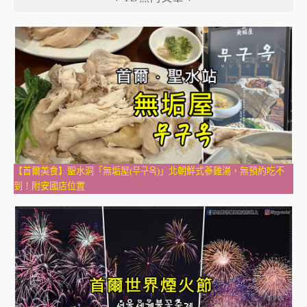
【首爾美食】聖水洞「無垢屋(무구옥)」北朝鮮式蔘雞湯，無預約吃不
到！附安國店位置