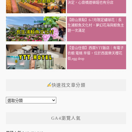
決定，心齋橋道頓堀也有分店
【蔚山景點】6-7月限定繡球花｜長
生浦鯨魚文化村，夢幻花海與鯨魚主
題一次滿足
【釜山住宿】西面YTT飯店｜有電子
衣櫥.電梯.早餐，位於西面樂天櫻花
街,egg drop
快速找文章分類
快
速
GA4瀏覽人氣
找
文