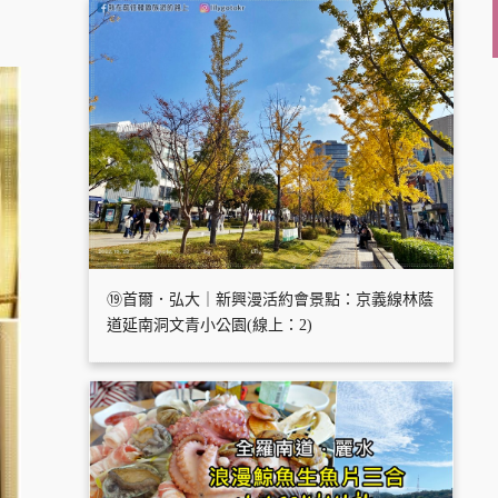
⑲首爾．弘大｜新興漫活約會景點：京義線林蔭
道延南洞文青小公園(線上：2)