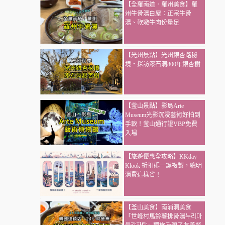
【全羅南道．羅州美食】羅
州牛骨湯白屋：正宗牛骨
湯、軟嫩牛肉份量足
【光州景點】光州銀杏路秘
境・探訪漆石洞800年銀杏樹
【釜山景點】影島Arte
Museum光影沉浸藝術好拍到
手軟！釜山通行證VBP免費
入場
【旅遊優惠全攻略】KKday
Klook 折扣碼一鍵複製，聰明
消費這樣省！
【釜山美食】南浦洞美食
「世峰村馬鈴薯排骨湯누리마