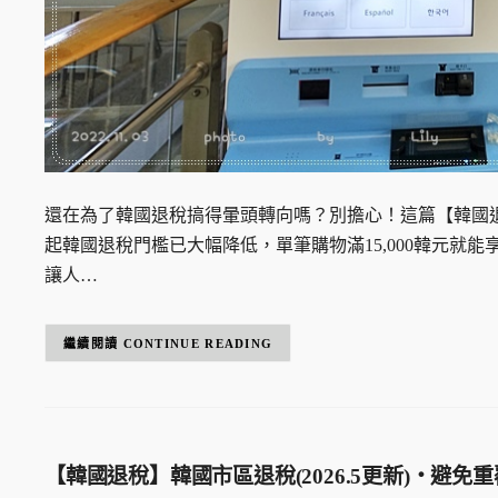
還在為了韓國退稅搞得暈頭轉向嗎？別擔心！這篇【韓國退
起韓國退稅門檻已大幅降低，單筆購物滿15,000韓元就能
讓人…
CONTINUE READING
【韓國退稅】韓國市區退稅(2026.5更新)・避