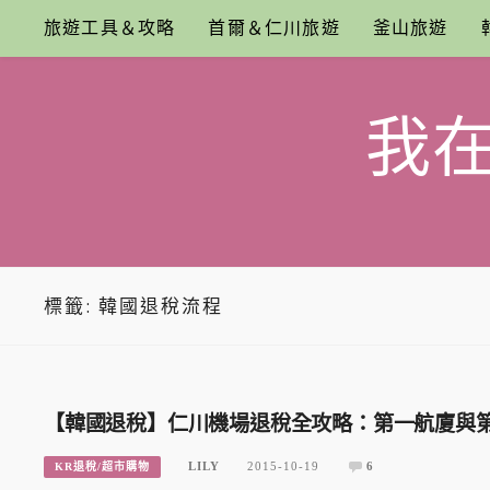
Skip
旅遊工具＆攻略
首爾＆仁川旅遊
釜山旅遊
to
content
我
標籤:
韓國退稅流程
【韓國退稅】仁川機場退稅全攻略：第一航廈與第二航
LILY
2015-10-19
6
KR退稅/超市購物