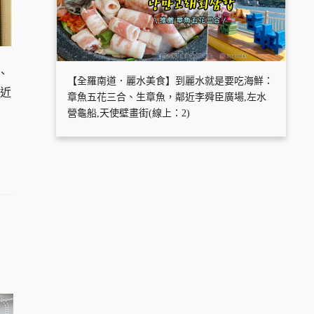
、
【全羅南道．麗水美食】到麗水就是要吃海鮮：
鄰近
章魚五花三合、生章魚，鄰近李舜臣廣場,左水
營龜船,天使壁畫街(線上：2)