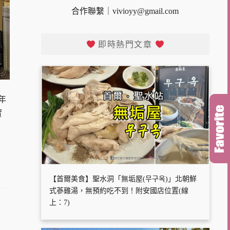
合作聯繫｜
vivioyy@gmail.com
即時熱門文章
年
實
【首爾美食】聖水洞「無垢屋(무구옥)」北朝鮮
式蔘雞湯，無預約吃不到！附安國店位置(線
上：7)