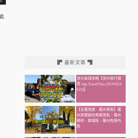
僅此
▛ 最新文章 ▜
濟州省錢攻略【濟州旅行通
票 Jeju Travel Pass (NOWDA
GO)】
【全羅南道．羅州景點】羅
州賞櫻銀杏推薦景點：羅州
鄉校、錦城館、羅州牧使內
衙