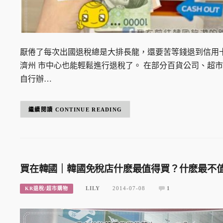
厭倦了每次出國退稅總是大排長龍，還要苦等錢退到信用
濟州 市中心也能輕鬆進行退稅了。 在部分百貨公司、超市、O
自行辦…
CONTINUE READING
買在韓國｜韓國免稅店什麽最值得買？什麽最不
LILY
2014-07-08
1
KR退稅/超市購物