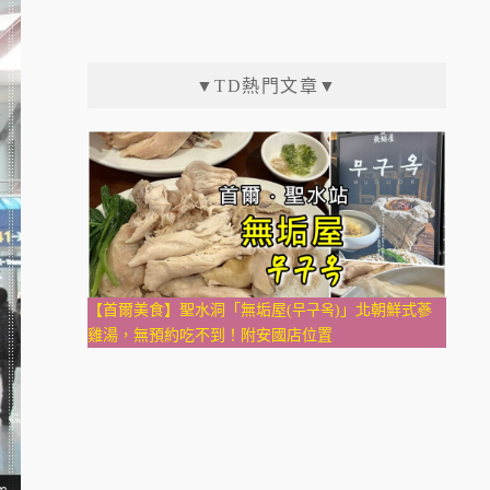
▼TD熱門文章▼
【首爾美食】聖水洞「無垢屋(무구옥)」北朝鮮式蔘
雞湯，無預約吃不到！附安國店位置