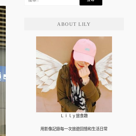
尋
關
鍵
ABOUT LILY
字:
Ｌｉｌｙ旅食趣
用影像記錄每一次旅遊回憶和生活日常