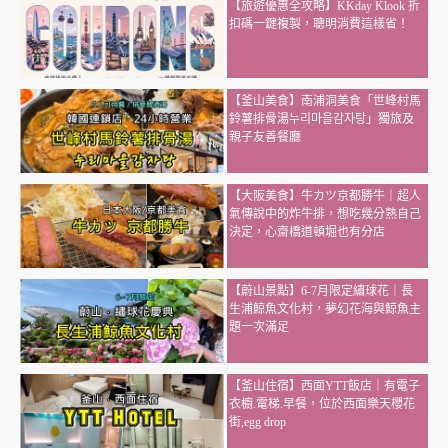
【旅遊優惠全攻略】KKday Klook 折
扣碼一鍵複製，聰明消費這樣省！
【釜山美食】南浦洞美食「世峰村馬
鈴薯排骨湯누리마을감자탕」獨旅及
親子友善餐廳
【大阪美食】牛カツ京都勝牛｜超人
氣傳說中的炸牛排，想吃幾分熟自己
決定，心齋橋道頓堀也有分店
【蔚山景點】6-7月限定繡球花｜長
生浦鯨魚文化村，夢幻花海與鯨魚主
題一次滿足
【釜山住宿】西面YTT飯店｜有電子
衣櫥.電梯.早餐，位於西面樂天櫻花
街,egg drop