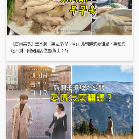
【首爾美食】聖水洞「無垢屋(무구옥)」北朝鮮式蔘雞湯，無預約
吃不到！附安國店位置(線上：5)