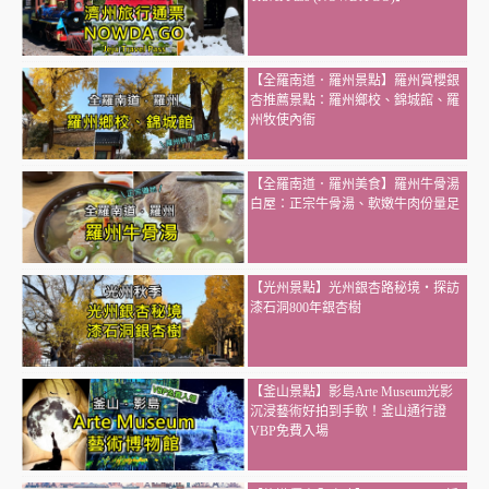
【全羅南道．羅州景點】羅州賞櫻銀
杏推薦景點：羅州鄉校、錦城館、羅
州牧使內衙
【全羅南道．羅州美食】羅州牛骨湯
白屋：正宗牛骨湯、軟嫩牛肉份量足
【光州景點】光州銀杏路秘境・探訪
漆石洞800年銀杏樹
【釜山景點】影島Arte Museum光影
沉浸藝術好拍到手軟！釜山通行證
VBP免費入場