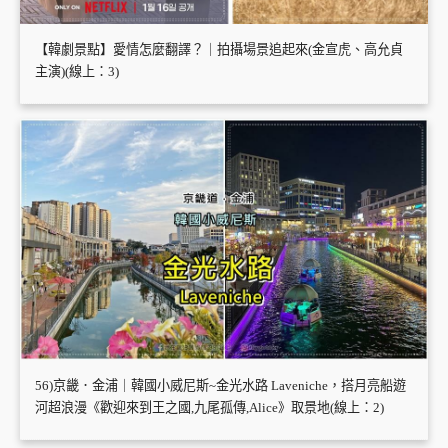
【韓劇景點】愛情怎麼翻譯？｜拍攝場景追起來(金宣虎、高允貞
主演)(線上：3)
56)京畿．金浦｜韓國小威尼斯~金光水路 Laveniche，搭月亮船遊
河超浪漫《歡迎來到王之國,九尾孤傳,Alice》取景地(線上：2)