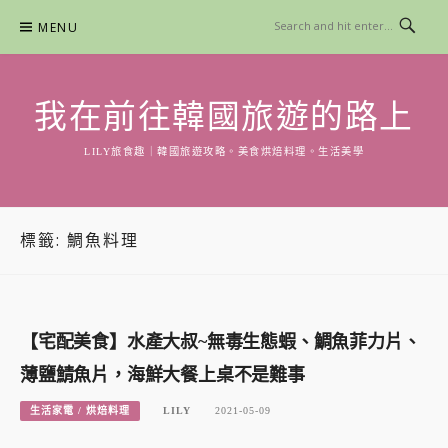
Skip
MENU
to
content
我在前往韓國旅遊的路上
LILY旅食趣｜韓國旅遊攻略。美食烘焙料理。生活美學
標籤:
鯛魚料理
【宅配美食】水產大叔~無毒生態蝦、鯛魚菲力片、
薄鹽鯖魚片，海鮮大餐上桌不是難事
生活家電 / 烘焙料理
LILY
2021-05-09