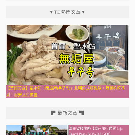
▼TD熱門文章▼
【首爾美食】聖水洞「無垢屋(무구옥)」北朝鮮式蔘雞湯，無預約吃不
到！附安國店位置
▛ 最新文章 ▜
濟州省錢攻略【濟州旅行通票 Jeju
Travel Pass (NOWDA GO)】