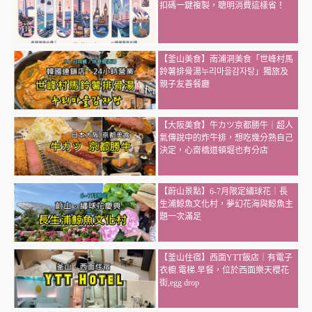
扣碼一鍵複製，聰明消費這樣省！
【釜山美食】南浦洞美食「世峰村馬
鈴薯排骨湯누리마을감자탕」獨旅及
親子友善餐廳
【大阪美食】牛カツ京都勝牛｜超人
氣傳說中的炸牛排，想吃幾分熟自己
決定，心齋橋道頓堀也有分店
【蔚山景點】6-7月限定繡球花｜長
生浦鯨魚文化村，夢幻花海與鯨魚主
題一次滿足
【釜山住宿】西面YTT飯店｜有電子
衣櫥.電梯.早餐，位於西面樂天櫻花
街,egg drop