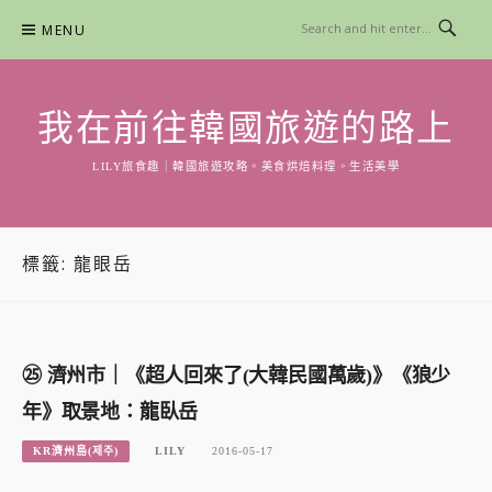
Skip
MENU
to
content
我在前往韓國旅遊的路上
LILY旅食趣｜韓國旅遊攻略。美食烘焙料理。生活美學
標籤:
龍眼岳
㉕ 濟州市｜《超人回來了(大韓民國萬歲)》《狼少
年》取景地：龍臥岳
KR濟州島(제주)
LILY
2016-05-17