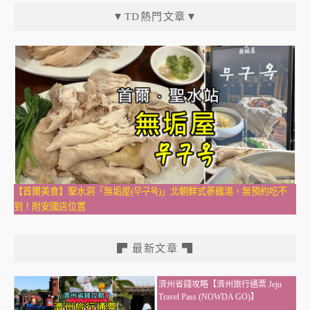
▼TD熱門文章▼
【首爾美食】聖水洞「無垢屋(무구옥)」北朝鮮式蔘雞湯，無預約吃不
到！附安國店位置
▛ 最新文章 ▜
濟州省錢攻略【濟州旅行通票 Jeju
Travel Pass (NOWDA GO)】