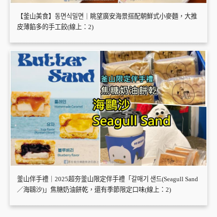
【釜山美食】동면식밀면｜眺望廣安海景搭配朝鮮式小麥麵，大推
皮薄餡多的手工餃(線上：2)
釜山伴手禮｜2025超夯釜山限定伴手禮「갈매기 샌드(Seagull Sand
／海鷗沙)」焦糖奶油餅乾，還有季節限定口味(線上：2)