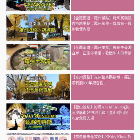
【全羅南道．羅州景點】羅州賞櫻銀
杏推薦景點：羅州鄉校、錦城館、羅
州牧使內衙
【全羅南道．羅州美食】羅州牛骨湯
白屋：正宗牛骨湯、軟嫩牛肉份量足
【光州景點】光州銀杏路秘境・探訪
漆石洞800年銀杏樹
【釜山景點】影島Arte Museum光影
沉浸藝術好拍到手軟！釜山通行證
VBP免費入場
【旅遊優惠全攻略】KKday Klook 折