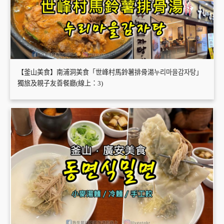
【釜山美食】南浦洞美食「世峰村馬鈴薯排骨湯누리마을감자탕」
獨旅及親子友善餐廳(線上：3)