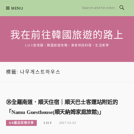
Skip
MENU
to
content
我在前往韓國旅遊的路上
LILY旅食趣｜韓國旅遊攻略。美食烘焙料理。生活美學
標籤:
나무게스트하우스
㉟全羅南道．順天住宿｜順天巴士客運站附近的
「Namu Guesthouse(順天納姆家庭旅館)」
KR飯店民宿分享
LILY
2017-12-23