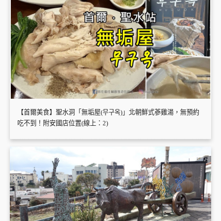
【首爾美食】聖水洞「無垢屋(무구옥)」北朝鮮式蔘雞湯，無預約
吃不到！附安國店位置(線上：2)