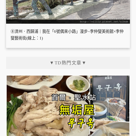
⑧濟州．西歸浦｜我在「6號偶來小路」漫步~李仲燮美術館×李仲
燮藝術街(線上：1)
▼TD熱門文章▼