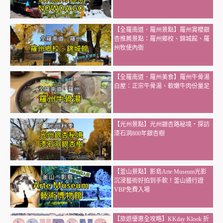
【全羅南道．羅州景點】羅州賞櫻銀
杏推薦景點：羅州鄉校、錦城館、羅
州牧使內衙
【全羅南道．羅州美食】羅州牛骨湯
白屋：正宗牛骨湯、軟嫩牛肉份量足
【光州景點】光州銀杏路秘境・探訪
漆石洞800年銀杏樹
【釜山景點】影島Arte Museum光影
沉浸藝術好拍到手軟！釜山通行證
VBP免費入場
【旅遊優惠全攻略】KKday Klook 折