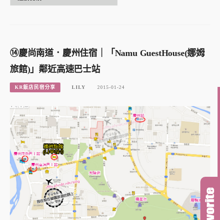
⑭慶尚南道．慶州住宿｜「Namu GuestHouse(娜姆
旅館)」鄰近高速巴士站
KR飯店民宿分享
LILY
2015-01-24