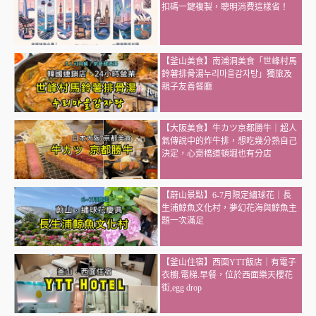
扣碼一鍵複製，聰明消費這樣省！
【釜山美食】南浦洞美食「世峰村馬
鈴薯排骨湯누리마을감자탕」獨旅及
親子友善餐廳
【大阪美食】牛カツ京都勝牛｜超人
氣傳說中的炸牛排，想吃幾分熟自己
決定，心齋橋道頓堀也有分店
【蔚山景點】6-7月限定繡球花｜長
生浦鯨魚文化村，夢幻花海與鯨魚主
題一次滿足
【釜山住宿】西面YTT飯店｜有電子
衣櫥.電梯.早餐，位於西面樂天櫻花
街,egg drop