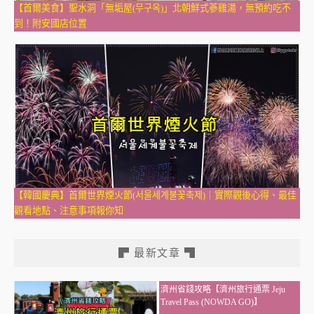
【首爾美食】聖水洞「無垢屋(무구옥)」北朝鮮式蔘雞湯，無預約吃不
到！附安國店位置
【韓國慶典】首爾世界煙火節(서울세계불꽃축제)｜實際觀後心得、最佳
觀看地點、注意事項報你知
▛ 最新文章 ▜
濟州省錢攻略【濟州旅行通票 Jeju
Travel Pass (NOWDA GO)】