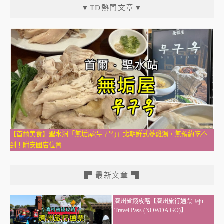
▼TD熱門文章▼
【首爾美食】聖水洞「無垢屋(무구옥)」北朝鮮式蔘雞湯，無預約吃不
到！附安國店位置
▛ 最新文章 ▜
濟州省錢攻略【濟州旅行通票 Jeju
Travel Pass (NOWDA GO)】