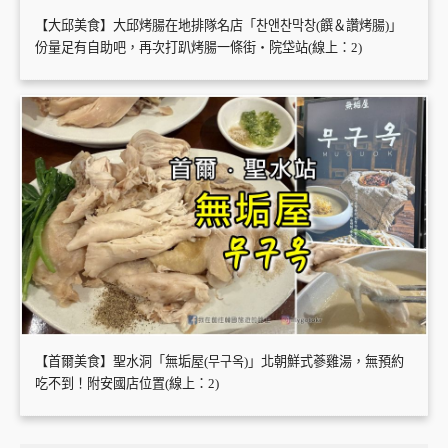
【大邱美食】大邱烤腸在地排隊名店「찬앤찬막창(饌＆讚烤腸)」
份量足有自助吧，再次打趴烤腸一條街・院垈站(線上：2)
【首爾美食】聖水洞「無垢屋(무구옥)」北朝鮮式蔘雞湯，無預約
吃不到！附安國店位置(線上：2)