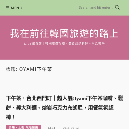
Skip
MENU
to
content
我在前往韓國旅遊的路上
LILY旅食趣｜韓國旅遊攻略。美食烘焙料理。生活美學
標籤:
OYAMI下午茶
下午茶．台北西門町｜超人氣Oyami下午茶咖啡、鬆
餅、義大利麵、熔岩巧克力布朗尼，用餐氣氛超
棒！
台灣．北部 吃喝玩樂
LILY
2016-06-12