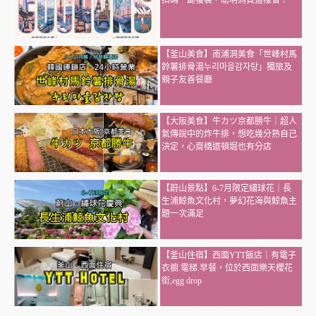
扣碼一鍵複製，聰明消費這樣省！
【釜山美食】南浦洞美食「世峰村馬
鈴薯排骨湯누리마을감자탕」獨旅及
親子友善餐廳
【大阪美食】牛カツ京都勝牛｜超人
氣傳說中的炸牛排，想吃幾分熟自己
決定，心齋橋道頓堀也有分店
【蔚山景點】6-7月限定繡球花｜長
生浦鯨魚文化村，夢幻花海與鯨魚主
題一次滿足
【釜山住宿】西面YTT飯店｜有電子
衣櫥.電梯.早餐，位於西面樂天櫻花
街,egg drop