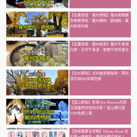
【全羅南道．羅州景點】羅州賞櫻銀
杏推薦景點：羅州鄉校、錦城館、羅
州牧使內衙
【全羅南道．羅州美食】羅州牛骨湯
白屋：正宗牛骨湯、軟嫩牛肉份量足
【光州景點】光州銀杏路秘境・探訪
漆石洞800年銀杏樹
【釜山景點】影島Arte Museum光影
沉浸藝術好拍到手軟！釜山通行證
VBP免費入場
【旅遊優惠全攻略】KKday Klook 折