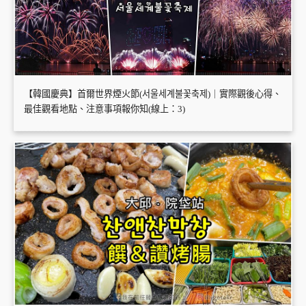
【韓國慶典】首爾世界煙火節(서울세계불꽃축제)｜實際觀後心得、
最佳觀看地點、注意事項報你知(線上：3)