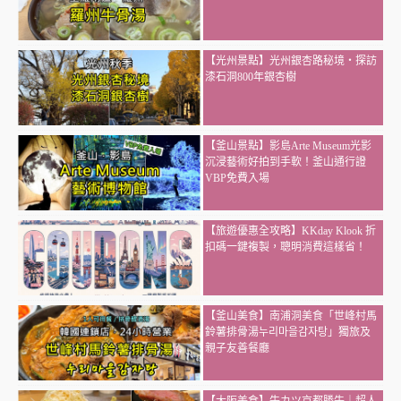
【光州景點】光州銀杏路秘境・探訪
漆石洞800年銀杏樹
【釜山景點】影島Arte Museum光影
沉浸藝術好拍到手軟！釜山通行證
VBP免費入場
【旅遊優惠全攻略】KKday Klook 折
扣碼一鍵複製，聰明消費這樣省！
【釜山美食】南浦洞美食「世峰村馬
鈴薯排骨湯누리마을감자탕」獨旅及
親子友善餐廳