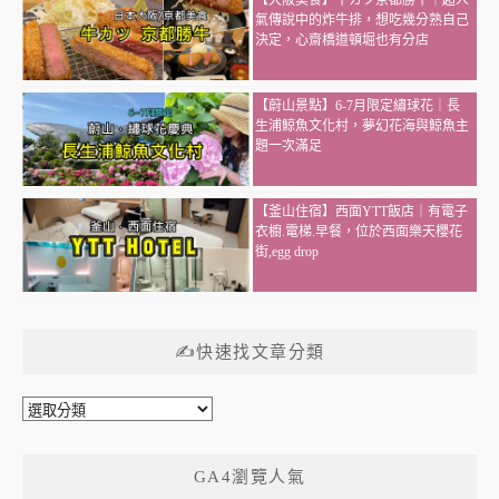
【大阪美食】牛カツ京都勝牛｜超人
氣傳說中的炸牛排，想吃幾分熟自己
決定，心齋橋道頓堀也有分店
【蔚山景點】6-7月限定繡球花｜長
生浦鯨魚文化村，夢幻花海與鯨魚主
題一次滿足
【釜山住宿】西面YTT飯店｜有電子
衣櫥.電梯.早餐，位於西面樂天櫻花
街,egg drop
✍快速找文章分類
✍
快
速
GA4瀏覽人氣
找