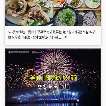
57)慶尚北道．慶州｜草梁豬肉湯飯菜包肉(초량돼지국밥보쌈)料多
好吃的豬肉湯飯，連小菜種類也多(線上：1)