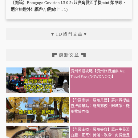
【開箱】Bomgogo Govision L5 0.5x超廣角微距手機mini 類單眼，
適合旅遊外出攜帶方便(線上：1)
▼TD熱門文章▼
▛ 最新文章 ▜
濟州省錢攻略【濟州旅行通票 Jeju
Travel Pass (NOWDA GO)】
【全羅南道．羅州景點】羅州賞櫻銀
杏推薦景點：羅州鄉校、錦城館、羅
州牧使內衙
【全羅南道．羅州美食】羅州牛骨湯
白屋：正宗牛骨湯、軟嫩牛肉份量足