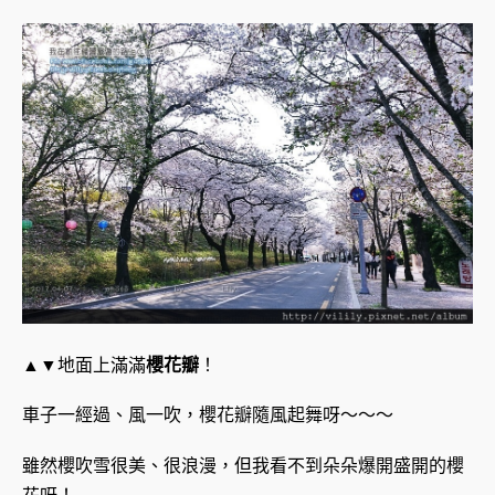
▲▼地面上滿滿
櫻花瓣
！
車子一經過、風一吹，櫻花瓣隨風起舞呀～～～
雖然櫻吹雪很美、很浪漫，但我看不到朵朵爆開盛開的櫻