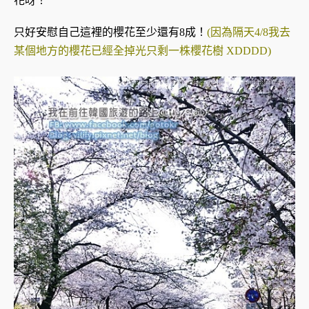
花呀！
只好安慰自己這裡的櫻花至少還有8成！
(因為隔天4/8我去
某個地方的櫻花已經全掉光只剩一株櫻花樹 XDDDD)