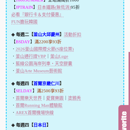
【
1000SUMMER
】全站滿萬折1000
【
JPTRAIN
】
日本鐵路(無低消)
95折
必看『銀行卡＆支付優惠』
FUN膽玩韓國
◈ 每週二【
釜山大邱慶州
】
活動折扣
【
BSDAY
】
滿2200享93折
．
2026釜山國際煙火節(S座位票)
．
釜山通行證VBP
｜
釜山Luge
．
藍線公園海岸列車・天空膠囊
．
釜山Arte Museum藝術館
◈ 每週四【
首爾京畿仁川
】
【
SELDAY
】
滿2500享93折
．
首爾樂天世界
｜
愛寶樂園
｜
塗鴉秀
．
首爾Running Man體驗館
．
AREX首爾機場快線
◈ 每週四【
日本日
】