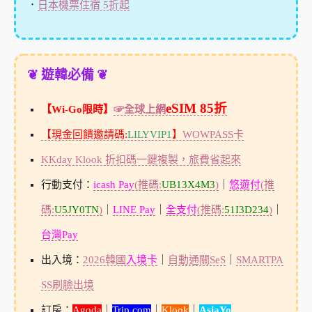
．
日本機票住宿 5折起
❦ 遊韓必備 ❦
eSIM 85折
【Wi-Go限時】
☞全球上網
【現金回饋邀請碼:
LILYVIP1
】
WOWPASS卡
KKday Klook 折扣碼一鍵複製，旅費省起來
行動支付：
icash Pay
(推碼:
UB13X4M3
)
｜
悠遊付
(推
碼:
U5JY0TN
)
｜
LINE Pay
｜
全支付
(推碼:
51I3D234
)
｜
台灣Pay
出入境：
2026韓國
入境卡
｜
自動通關SeS
｜
SMARTPA
SS刷臉出境
訂房：
Agoda
｜
Trip.com
｜
Klook
｜
AsiaYo