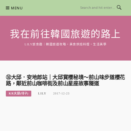
Skip
MENU
to
content
我在前往韓國旅遊的路上
LILY旅食趣｜韓國旅遊攻略。美食烘焙料理。生活美學
㉜大邱．安地郎站｜大邱賞櫻秘境～前山味步道櫻花
路，鄰近前山咖啡街及前山星座故事隧道
KR大邱(대구)
LILY
2017-12-23