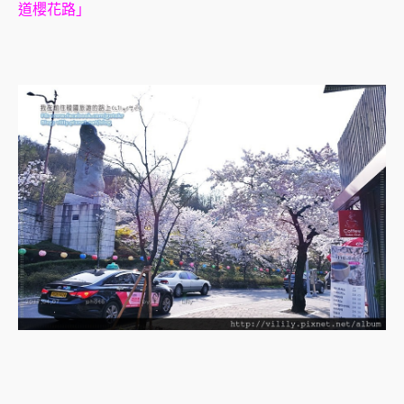
道櫻花路」