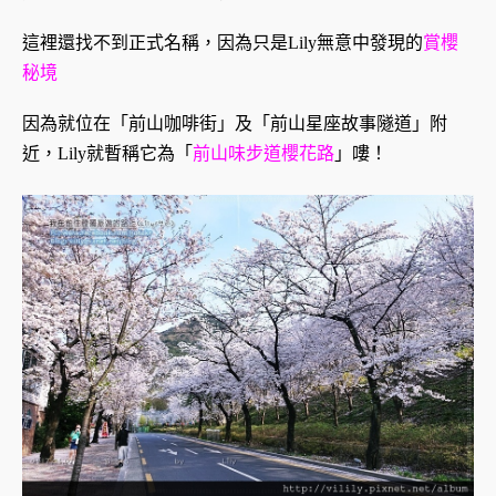
這裡還找不到正式名稱，因為只是Lily無意中發現的
賞櫻
秘境
因為就位在「前山咖啡街」及「前山星座故事隧道」附
近，Lily就暫稱它為「
前山味步道櫻花路
」嘍！