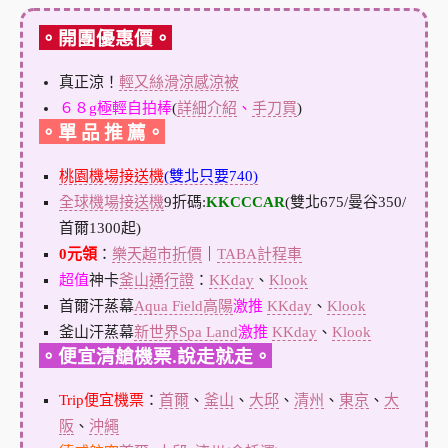
。開團優惠價。
真正涼！
輕又絲滑涼感涼被
６８g極輕自拍棒
(
詳細介紹
、
手刀買
)
。單 品 推 薦。
桃園機場接送機
(雙北只要740)
全球機場接送機
9折碼:
KKCCCAR
(雙北675/曼谷350/
首爾1300起)
0元領
：
樂天超市折價
｜
TABA計程車
超值
神卡
釜山通行證
：
KKday
、
Klook
首爾汗蒸幕
Aqua Field高陽
激推
KKday
、
Klook
釜山汗蒸幕
新世界Spa Land
激推
KKday
、
Klook
。便宜清艙機票.說走就走。
Trip便宜機票
：
首爾
、
釜山
、
大邱
、
清州
、
東京
、
大
阪
、
沖繩