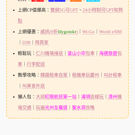
上網CP值爆高：
雙網5G可GPT
、
24小時制可GPT和熱
點
上網優惠：
威訊(9折
lilygotokr
)
｜
Wi-Go
｜
World eSIM
｜
DJB
｜
飛買家
輕鬆玩：
仁川機場接送
｜
釜山小宗
包車
｜
海邁旅遊
包
車
｜
行李配送
教學攻略：
韓國租車自駕
｜
租機車玩慶州
｜
叫計程車
｜
叫美食外送
懶人包：
大邱
紅眼航班第一站
｜
浦項
這樣玩
｜
清州
機
場交通
｜
玩遍
光州全羅道
｜
聖水洞
攻略