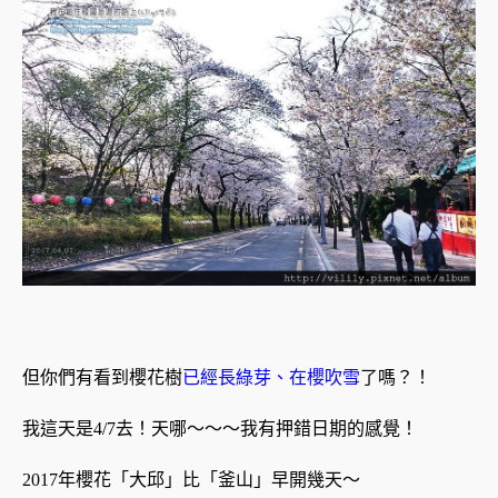
但你們有看到櫻花樹
已經長綠芽、在櫻吹雪
了嗎？！
我這天是4/7去！天哪～～～我有押錯日期的感覺！
2017年櫻花「大邱」比「釜山」早開幾天～