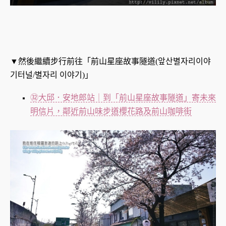
▼然後繼續步行前往「前山星座故事隧道(앞산별자리이야
기터널/별자리 이야기)」
㉜大邱．安地郎站｜到「前山星座故事隧道」寄未來
明信片，鄰近前山味步道櫻花路及前山咖啡街