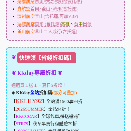
德威航空
首爾×大邱×濟州(含托運)
真航空
首爾×釜山×濟州(含托運)
濟州航空
釜山(含托運,可加VBP)
德威航空
首爾 (含托運)
高雄
、
台中
出發
釜山航空
釜山二人成行(含托運)
❦
快速領【省錢折扣碼】
❦ KKday專屬折扣 ❦
週週買１送１、夏日5折起！
◈ KKday
全站
折扣碼
(部分可疊加)
KKLILY92
【
】全站滿1500享94折
【
2026SUMMER
】全站94折！
【
KKCCCAR
】全球包車,接送機9折
【
STR79
】秋冬早鳥行程體驗79折