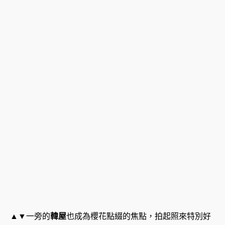
▲▼一旁的
韓屋
也成為櫻花點綴的焦點，拍起照來特別好