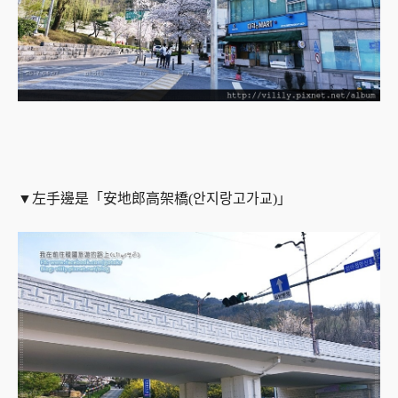
▼左手邊是「安地郎高架橋(안지랑고가교)」