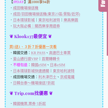
【
JPDAY
】
滿1000享94折
．
成田機場接送機
．
成田/羽田機場接送機(東京23區/景點/近郊)
．
日本環球影城
｜
東京哈利波特
｜
樂高樂園
．
玩大阪必備｜關西樂享周遊券
❦ Klook137最便宜 ❦
買1送1、３折７折優惠一次看
．韓國交通：
KR PASS
、
高速巴士車票
．
釜山通行證VBP
｜
首爾轉轉卡
．
不穩包退
：
韓國eSIM
、
日本eSIM
．
日本環球影城快速通關
｜
東京哈利波特
．成田機場交通：
利木津巴士
、
京成電鐵
．
日韓台泰～機場接送7折起
❦ Trip.com找優惠 ❦
．
韓國機票,票券 5折起