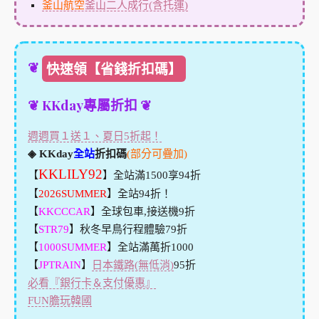
釜山航空
釜山二人成行(含托運)
❦
快速領【省錢折扣碼】
❦ KKday專屬折扣 ❦
週週買１送１、夏日5折起！
◈ KKday
全站
折扣碼
(部分可疊加)
KKLILY92
【
】全站滿1500享94折
【
2026SUMMER
】全站94折！
【
KKCCCAR
】全球包車,接送機9折
【
STR79
】秋冬早鳥行程體驗79折
【
1000SUMMER
】全站滿萬折1000
【
JPTRAIN
】
日本鐵路(無低消)
95折
必看『銀行卡＆支付優惠』
FUN膽玩韓國