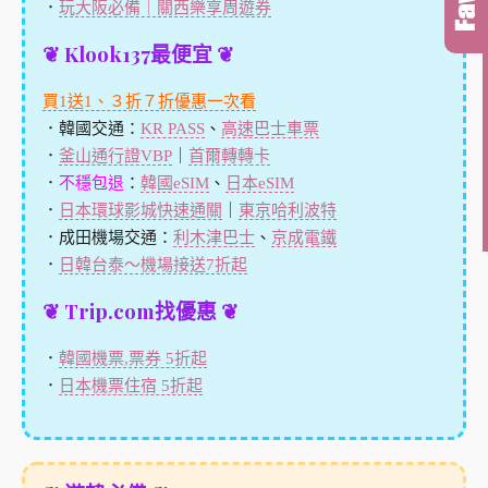
．
玩大阪必備｜關西樂享周遊券
❦ Klook137最便宜 ❦
買1送1、３折７折優惠一次看
．韓國交通：
KR PASS
、
高速巴士車票
．
釜山通行證VBP
｜
首爾轉轉卡
．
不穩包退
：
韓國eSIM
、
日本eSIM
．
日本環球影城快速通關
｜
東京哈利波特
．成田機場交通：
利木津巴士
、
京成電鐵
．
日韓台泰～機場接送7折起
❦ Trip.com找優惠 ❦
．
韓國機票,票券 5折起
．
日本機票住宿 5折起