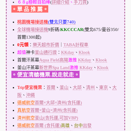
６８g極輕自拍棒
(
詳細介紹
、
手刀買
)
。單 品 推 薦。
桃園機場接送機
(雙北只要740)
全球機場接送機
9折碼:
KKCCCAR
(雙北675/曼谷350/
首爾1300起)
0元領
：
樂天超市折價
｜
TABA計程車
超值
神卡
釜山通行證
：
KKday
、
Klook
首爾汗蒸幕
Aqua Field高陽
激推
KKday
、
Klook
釜山汗蒸幕
新世界Spa Land
激推
KKday
、
Klook
。便宜清艙機票.說走就走。
Trip便宜機票
：
首爾
、
釜山
、
大邱
、
清州
、
東京
、
大
阪
、
沖繩
德威航空
首爾×大邱×濟州(含托運)
真航空
首爾×釜山×濟州(含托運)
濟州航空
釜山(含托運,可加VBP)
德威航空
首爾 (含托運)
高雄
、
台中
出發