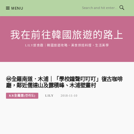
Skip
MENU
to
content
我在前往韓國旅遊的路上
LILY旅食趣｜韓國旅遊攻略。美食烘焙料理。生活美學
㊹全羅南道．木浦｜「學校鐘聲叮叮叮」復古咖啡
廳，鄰近儒達山及露積峰、木浦壁畫村
KR全羅道(전라도)
LILY
2018-11-10