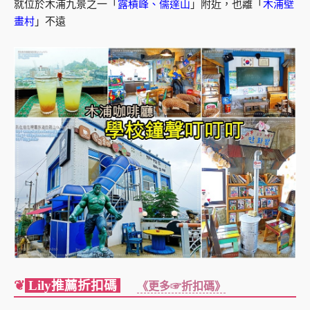
就位於木浦九景之一「
露積峰、儒達山
」附近，也離「
木浦壁
畫村
」不遠
❦
Lily推薦折扣碼
《更多☞折扣碼》