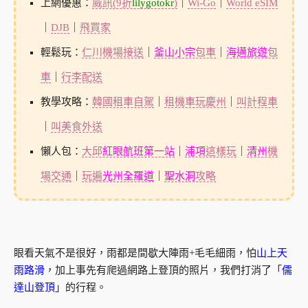
上網優惠：
威訊(9折
lilygotokr
)
｜
Wi-Go
｜
World eSIM
｜
DJB
｜
飛買家
輕鬆玩：
仁川機場接送
｜
釜山小宗
包車
｜
海邁旅遊
包
車
｜
行李配送
教學攻略：
韓國租車自駕
｜
租機車玩慶州
｜
叫計程車
｜
叫美食外送
懶人包：
大邱
紅眼航班第一站
｜
浦項
這樣玩
｜
清州
機
場交通
｜
玩遍
光州全羅道
｜
聖水洞
攻略
眼看天氣不是很好，雨都是間歇大陣雨+毛毛細雨，怕
山上天
雨路滑
，加上事先有爬過網路上登頂的照片，我們打消了「
儒
達山登頂
」的行程。