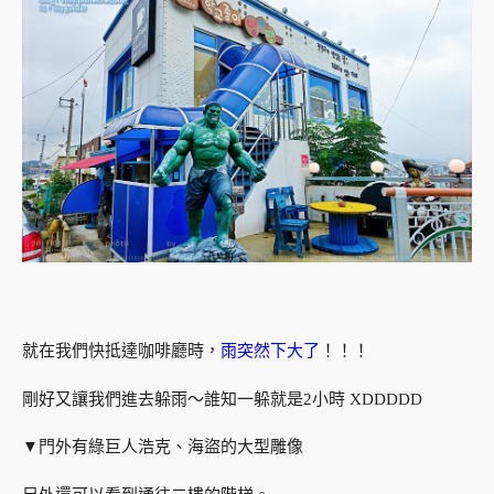
就在我們快抵達咖啡廳時，
雨突然下大了
！！！
剛好又讓我們進去躲雨～誰知一躲就是2小時 XDDDDD
▼門外有綠巨人浩克、海盜的大型雕像