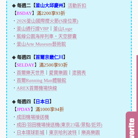
◈ 每週二【
釜山大邱慶州
】
活動折扣
【
BSDAY
】
滿2200享93折
．
2026釜山國際煙火節(S座位票)
．
釜山通行證VBP
｜
釜山Luge
．
藍線公園海岸列車・天空膠囊
．
釜山Arte Museum藝術館
◈ 每週四【
首爾京畿仁川
】
【
SELDAY
】
滿2500享93折
．
首爾樂天世界
｜
愛寶樂園
｜
塗鴉秀
．
首爾Running Man體驗館
．
AREX首爾機場快線
◈ 每週四【
日本日
】
【
JPDAY
】
滿1000享94折
．
成田機場接送機
．
成田/羽田機場接送機(東京23區/景點/近郊)
．
日本環球影城
｜
東京哈利波特
｜
樂高樂園