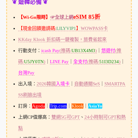
❦ 遊韓必備 ❦
eSIM 85折
【Wi-Go限時】
☞全球上網
【現金回饋邀請碼:
LILYVIP1
】
WOWPASS卡
KKday Klook 折扣碼一鍵複製，旅費省起來
行動支付：
icash Pay
(推碼:
UB13X4M3
)
｜
悠遊付
(推
碼:
U5JY0TN
)
｜
LINE Pay
｜
全支付
(推碼:
51I3D234
)
｜
台灣Pay
出入境：
2026韓國
入境卡
｜
自動通關SeS
｜
SMARTPA
SS刷臉出境
訂房：
Agoda
｜
Trip.com
｜
Klook
｜
AsiaYo
上網CP值爆高：
雙網5G可GPT
、
24小時制可GPT和熱
點