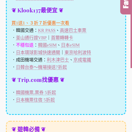
❦ Klook137最便宜 ❦
買1送1、３折７折優惠一次看
．韓國交通：
KR PASS
、
高速巴士車票
．
釜山通行證VBP
｜
首爾轉轉卡
．
不穩包退
：
韓國eSIM
、
日本eSIM
．
日本環球影城快速通關
｜
東京哈利波特
．成田機場交通：
利木津巴士
、
京成電鐵
．
日韓台泰～機場接送7折起
❦ Trip.com找優惠 ❦
．
韓國機票,票券 5折起
．
日本機票住宿 5折起
❦ 遊韓必備 ❦