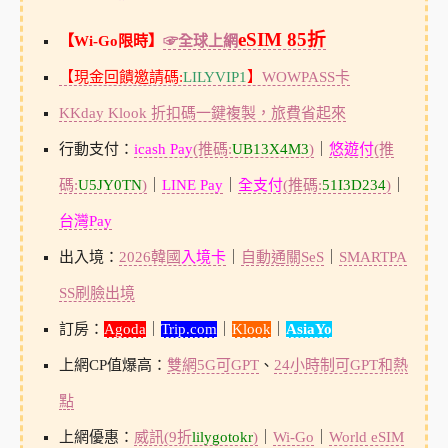
eSIM 85折
【Wi-Go限時】
☞全球上網
【現金回饋邀請碼:
LILYVIP1
】
WOWPASS卡
KKday Klook 折扣碼一鍵複製，旅費省起來
行動支付：
icash Pay
(推碼:
UB13X4M3
)
｜
悠遊付
(推
碼:
U5JY0TN
)
｜
LINE Pay
｜
全支付
(推碼:
51I3D234
)
｜
台灣Pay
出入境：
2026韓國
入境卡
｜
自動通關SeS
｜
SMARTPA
SS刷臉出境
訂房：
Agoda
｜
Trip.com
｜
Klook
｜
AsiaYo
上網CP值爆高：
雙網5G可GPT
、
24小時制可GPT和熱
點
上網優惠：
威訊(9折
lilygotokr
)
｜
Wi-Go
｜
World eSIM