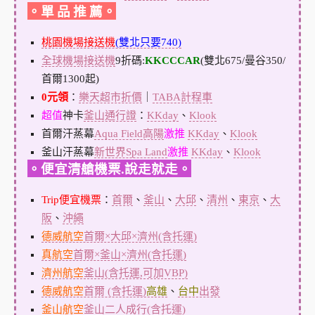
。單 品 推 薦。
桃園機場接送機
(雙北只要740)
全球機場接送機
9折碼:
KKCCCAR
(雙北675/曼谷350/
首爾1300起)
0元領
：
樂天超市折價
｜
TABA計程車
超值
神卡
釜山通行證
：
KKday
、
Klook
首爾汗蒸幕
Aqua Field高陽
激推
KKday
、
Klook
釜山汗蒸幕
新世界Spa Land
激推
KKday
、
Klook
。便宜清艙機票.說走就走。
Trip便宜機票
：
首爾
、
釜山
、
大邱
、
清州
、
東京
、
大
阪
、
沖繩
德威航空
首爾×大邱×濟州(含托運)
真航空
首爾×釜山×濟州(含托運)
濟州航空
釜山(含托運,可加VBP)
德威航空
首爾 (含托運)
高雄
、
台中
出發
釜山航空
釜山二人成行(含托運)