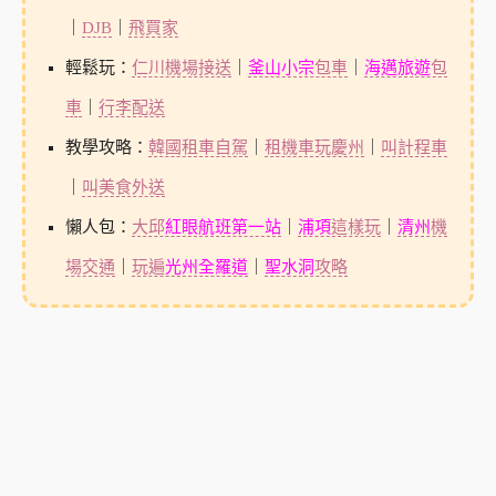
｜
DJB
｜
飛買家
輕鬆玩：
仁川機場接送
｜
釜山小宗
包車
｜
海邁旅遊
包
車
｜
行李配送
教學攻略：
韓國租車自駕
｜
租機車玩慶州
｜
叫計程車
｜
叫美食外送
懶人包：
大邱
紅眼航班第一站
｜
浦項
這樣玩
｜
清州
機
場交通
｜
玩遍
光州全羅道
｜
聖水洞
攻略