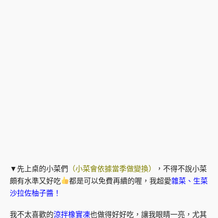
▼先上桌的小菜們
（小菜會依據當季做變換）
，不得不說小菜
頗有水準又好吃
都是可以免費再續的喔，我超愛
雜菜、生菜
沙拉佐柚子醬！
我不太喜歡的
涼拌橡實凍
也做得好好吃，讓我眼睛一亮，尤其