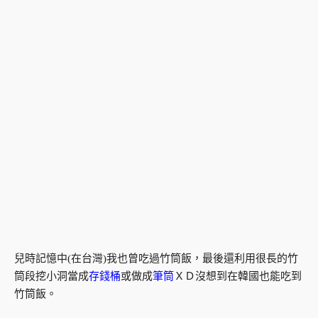
兒時記憶中(在台灣)我也曾吃過竹筒飯，最後還利用很長的竹
筒段挖小洞當成
存錢桶
或做成
筆筒
ＸＤ沒想到在韓國也能吃到
竹筒飯。