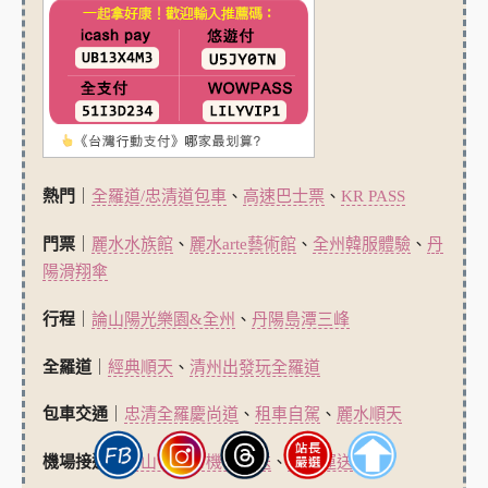
熱門
｜
全羅道/忠清道包車
、
高速巴士票
、
KR PASS
門票
｜
麗水水族館
、
麗水arte藝術館
、
全州韓服體驗
、
丹
陽滑翔傘
行程
｜
論山陽光樂園&全州
、
丹陽島潭三峰
全羅道
｜
經典順天
、
清州出發玩全羅道
包車交通
｜
忠清全羅慶尚道
、
租車自駕
、
麗水順天
機場接送
｜
釜山包車＆機場接送
、
行李運送