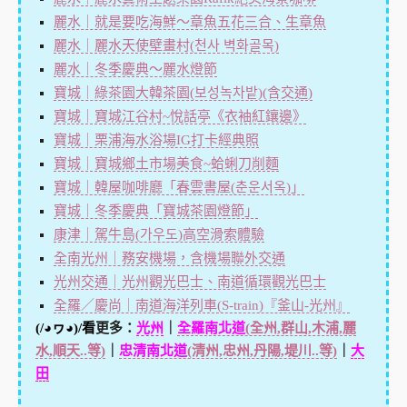
麗水｜就是要吃海鮮～章魚五花三合、生章魚
麗水｜麗水天使壁畫村(천사 벽화골목)
麗水｜冬季慶典～麗水燈節
寶城｜綠茶園大韓茶園(보성녹차밭)(含交通)
寶城｜寶城江谷村~悅話亭《衣袖紅鑲邊》
寶城｜栗浦海水浴場IG打卡經典照
寶城｜寶城鄉土市場美食~蛤蜊刀削麵
寶城｜韓屋咖啡廳「春雲書屋(춘운서옥)」
寶城｜冬季慶典「寶城茶園燈節」
康津｜駕牛島(가우도)高空滑索體驗
全南光州｜務安機場，含機場聯外交通
光州交通｜光州觀光巴士、南道循環觀光巴士
全羅／慶尚｜南道海洋列車(S-train)『釜山-光州』
(/◕ヮ◕)/看
更多：
光州
｜
全羅南北道
(全州,群山,木浦,麗
水,順天..等)
｜
忠清南北道
(清州,忠州,丹陽,堤川..等)
｜
大
田