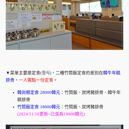
▼菜單主要是定食(정식)，二種竹筒飯定食的差別在
韓牛年糕
排骨
，
一人需點一份定食
。
韓尚根定食 28000韓元
：竹筒飯、炭烤豬排骨、韓牛年
糕排骨
竹筒飯定食 18000韓元
：竹筒飯、炭烤豬排骨
(2024/11/16更新~已漲為19000韓元)