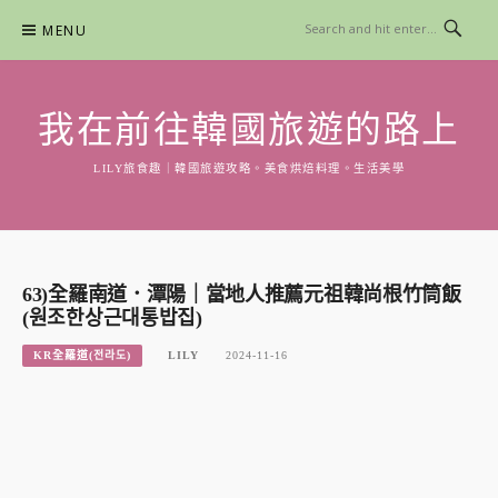
Skip
MENU
to
content
我在前往韓國旅遊的路上
LILY旅食趣｜韓國旅遊攻略。美食烘焙料理。生活美學
63)全羅南道．潭陽｜當地人推薦元祖韓尚根竹筒飯
(원조한상근대통밥집)
KR全羅道(전라도)
LILY
2024-11-16