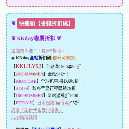
❦
快速領【省錢折扣碼】
❦ KKday專屬折扣 ❦
週週買１送１、夏日5折起！
◈ KKday
全站
折扣碼
(部分可疊加)
KKLILY92
【
】全站滿1500享94折
【
2026SUMMER
】全站94折！
【
KKCCCAR
】全球包車,接送機9折
【
STR79
】秋冬早鳥行程體驗79折
【
1000SUMMER
】全站滿萬折1000
【
JPTRAIN
】
日本鐵路(無低消)
95折
必看『銀行卡＆支付優惠』
FUN膽玩韓國