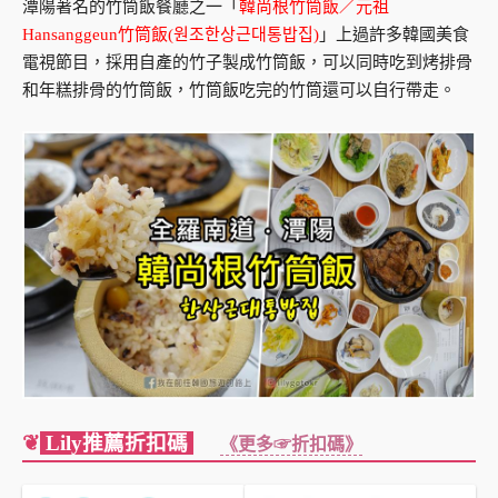
潭陽著名的竹筒飯餐廳之一「
韓尚根竹筒飯／元祖
Hansanggeun竹筒飯(원조한상근대통밥집)
」上過許多韓國美食
電視節目，採用自產的竹子製成竹筒飯，可以同時吃到烤排骨
和年糕排骨的竹筒飯，竹筒飯吃完的竹筒還可以自行帶走。
❦
Lily推薦折扣碼
《更多☞折扣碼》