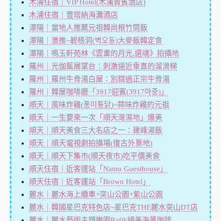
木浦住宿｜VIP Hotel(木浦貴賓酒店)
木浦住宿｜豐塔納海灘酒店
潭陽｜當地人推薦元祖韓尚根竹筒飯
潭陽｜激推~碧梧洞(벽오동)大麥飯韓定食
潭陽｜鳴玉軒苑林《雲畫的月光,還魂》拍攝地
羅州｜光伽藍展望台：刺激逼近垂直的溜滑梯
羅州｜羅州牛骨湯白屋：別錯過正宗牛骨湯
羅州｜韓屋咖啡廳「3917迎賓(3917마중)」
順天｜風味炸雞(풍미통닭)~蒜味炸雞的元祖
順天｜一生要來一次「順天灣濕地」爆美
順天｜順天美食三大名店之一：建峰湯飯
順天｜順天電視劇拍攝場(復古外景地)
順天｜順天下集市(順天夜市)吃平價美食
順天住宿｜近客運站「Namu Guesthouse」
順天住宿｜近客運站「Brown Hotel」
麗水｜麗水海上纜車+突山公園+紫山公園
麗水｜韓國星巴克特色店~星巴克THE麗水突山DT店
麗水｜麗水藝術主題樂園Rafik絕美海景咖啡