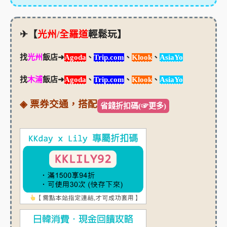
✈【
光州/全羅道
輕鬆玩】
找
光州
飯店➜
Agoda
、
Trip.com
、
Klook
、
AsiaYo
找
木浦
飯店➜
Agoda
、
Trip.com
、
Klook
、
AsiaYo
◈ 票券交通，搭配
省錢折扣碼(☞更多)