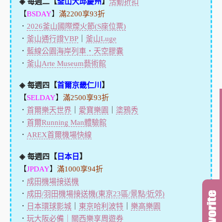
◈ 每週二【
釜山大邱慶州
】
活動折扣
【
BSDAY
】
滿2200享93折
．
2026釜山國際煙火節(S座位票)
．
釜山通行證VBP
｜
釜山Luge
．
藍線公園海岸列車・天空膠囊
．
釜山Arte Museum藝術館
◈ 每週四【
首爾京畿仁川
】
【
SELDAY
】
滿2500享93折
．
首爾樂天世界
｜
愛寶樂園
｜
塗鴉秀
．
首爾Running Man體驗館
．
AREX首爾機場快線
◈ 每週四【
日本日
】
【
JPDAY
】
滿1000享94折
．
成田機場接送機
．
成田/羽田機場接送機(東京23區/景點/近郊)
．
日本環球影城
｜
東京哈利波特
｜
樂高樂園
．
玩大阪必備｜關西樂享周遊券