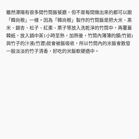
雖然潭陽有很多間竹筒飯餐廳，但不是每間做出來的都可以跟
「韓尚根」一樣。因為「韓尚根」製作的竹筒飯是把大米、黑
米、銀杏、松子、紅棗、栗子等放入洗乾淨的竹筒中，再覆蓋
韓紙，放入鍋中蒸1小時至熟，加熱後，竹筒內薄薄的膜(竹茹)
與竹子的汁液(竹瀝)就會被飯吸收，所以竹筒內的米飯會散發
一股淡淡的竹子清香，好吃的米飯軟硬適中。