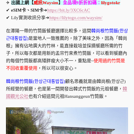
✈
出國上網【
威訊Waysim
】
全品項9折折扣碼：
lilygotokr
✔
eSIM卡、SIM卡
➔
https://bit.ly/3XC6cAC
✔ Lily實測收訊分享➔
https://lilytogo.com/waysim/
在潭陽一帶的竹筒飯餐廳選擇比較多，這間
韓尚根竹筒飯(한상
근대통밥집)
是當地人一致推薦的，除了美味之外，因為「韓尚
根」擁有佔地廣大的竹林，能直接栽培並採摘餐廳所需的竹
子，所以每次都是用新的孟宗竹來煮竹筒飯，可以看到餐廳內
的每個竹筒飯都高矮胖瘦大小不一，重點是~
使用過的竹筒是
不回收重覆使用
，所以可以很安心。
韓尚根竹筒飯(한상근대통밥집)
顧名思義就是由韓尚根(한상근)
所經營的餐廳，也是第一間開發出韓式竹筒飯的元祖餐廳，
韓
國觀光公社
也有介紹這間元祖Hansanggeun竹筒飯。