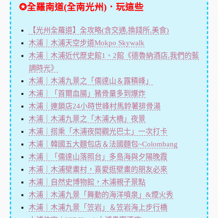
✪全羅南道(全南光州)．玩這些
【光州全羅道】全攻略(含交通,換錢所,美食)
木浦｜木浦天空步道Mokpo Skywalk
木浦｜木浦近代歷史館1、2館《德魯納酒店,我們的藍
調時光》
木浦｜木浦九景之「儒達山＆露積峰」
木浦｜「首爾血腸」豬骨量多到爆炸
木浦｜連鎖店24小時世峰村馬鈴薯排骨湯
木浦｜木浦九景之「木浦大橋」夜景
木浦｜搭乘「木浦夜間觀光巴士」一次打卡
木浦｜韓國五大麵包店＆法國麵包~Colombang
木浦｜「儒達山落照台」多島海與夕陽晚霞
木浦｜木浦壁畫村，喜愛逛壁畫的朋友必來
木浦｜自然史博物館，木浦親子景點
木浦｜木浦九景「舞動的海洋噴泉」&煙火秀
木浦｜木浦九景「笠岩」＆笠岩海上步行橋