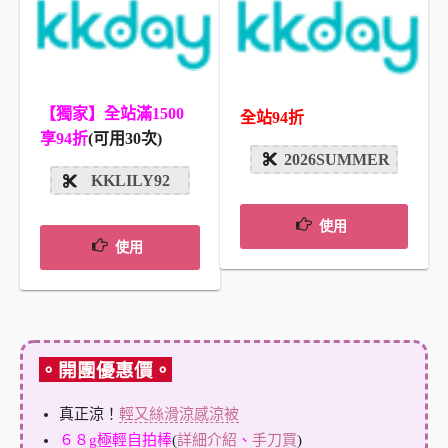
【獨家】全站滿1500
全站94折
享94折
(可用30次)
2026SUMMER
KKLILY92
使用
使用
。開團優惠價。
真正涼！
輕又絲滑涼感涼被
６８g極輕自拍棒
(
詳細介紹
、
手刀買
)