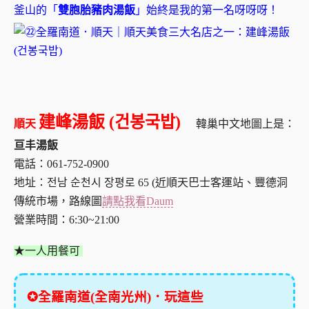
釜山的「
雙胞胎豬肉湯飯
」始終是我的第一名呀呀呀！
建峰湯飯 (건봉국밥)
順天
韓巢中文地圖上是：
亘丰湯飯
電話：061-752-0900
地址：전남 순천시 장평로 65 (近順天巴士客運站、
豐德洞
傳統市場
，路線圖
請點我看Daum
營業時間：6:30~21:00
★一人用餐可
✪全羅南道(全南光州)．玩這些