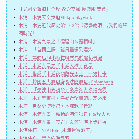
【光州全羅道】全攻略(含交通,換錢所,美食)
木浦｜木浦天空步道Mokpo Skywalk
木浦｜木浦近代歷史館1、2館《德魯納酒店,我們的藍
調時光》
木浦｜木浦九景之「儒達山＆露積峰」
木浦｜「首爾血腸」豬骨量多到爆炸
木浦｜連鎖店24小時世峰村馬鈴薯排骨湯
木浦｜木浦九景之「木浦大橋」夜景
木浦｜搭乘「木浦夜間觀光巴士」一次打卡
木浦｜韓國五大麵包店＆法國麵包~Colombang
木浦｜「儒達山落照台」多島海與夕陽晚霞
木浦｜木浦壁畫村，喜愛逛壁畫的朋友必來
木浦｜自然史博物館，木浦親子景點
木浦｜木浦九景「舞動的海洋噴泉」&煙火秀
木浦｜木浦九景「笠岩」＆笠岩海上步行橋
木浦住宿｜VIP Hotel(木浦貴賓酒店)
木浦住宿｜豐塔納海灘酒店