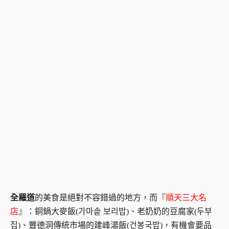
全羅道
的美食是絕對不容錯過的地方，而『
順天三大名
店
』：銅鍋大麥飯(가마솥 보리밥)、老奶奶的豆腐家(두부
집)、豐德洞傳統市場的建峰湯飯(건봉국밥)，有機會要品