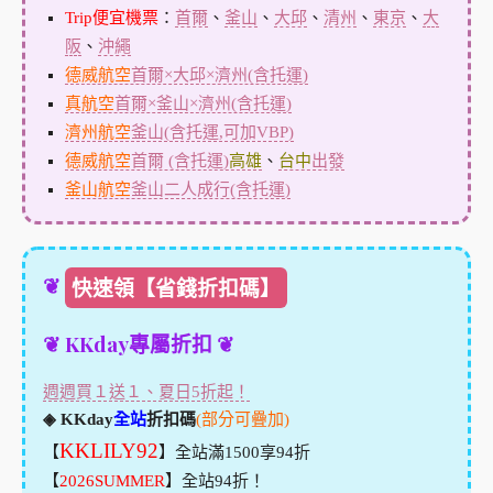
Trip便宜機票
：
首爾
、
釜山
、
大邱
、
清州
、
東京
、
大
阪
、
沖繩
德威航空
首爾×大邱×濟州(含托運)
真航空
首爾×釜山×濟州(含托運)
濟州航空
釜山(含托運,可加VBP)
德威航空
首爾 (含托運)
高雄
、
台中
出發
釜山航空
釜山二人成行(含托運)
❦
快速領【省錢折扣碼】
❦ KKday專屬折扣 ❦
週週買１送１、夏日5折起！
◈ KKday
全站
折扣碼
(部分可疊加)
KKLILY92
【
】全站滿1500享94折
【
2026SUMMER
】全站94折！