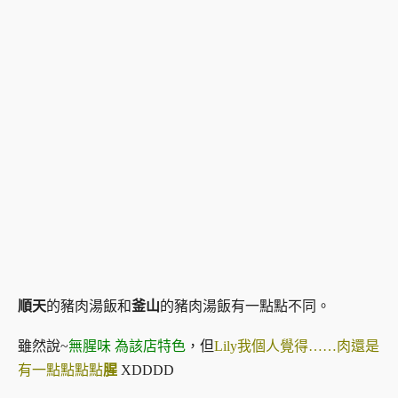
順天
的豬肉湯飯和
釜山
的豬肉湯飯有一點點不同。
雖然說~
無腥味 為該店特色
，但
Lily我個人覺得……肉還是
有一點點點點
腥
XDDDD