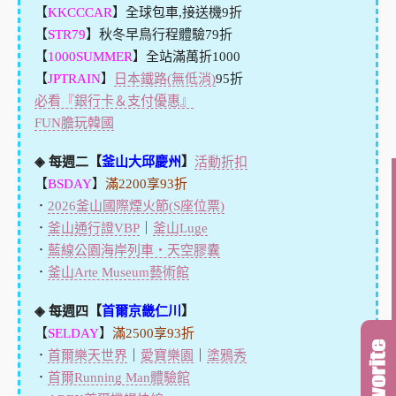
【
KKCCCAR
】全球包車,接送機9折
【
STR79
】秋冬早鳥行程體驗79折
【
1000SUMMER
】全站滿萬折1000
【
JPTRAIN
】
日本鐵路(無低消)
95折
必看『銀行卡＆支付優惠』
FUN膽玩韓國
◈ 每週二【
釜山大邱慶州
】
活動折扣
【
BSDAY
】
滿2200享93折
．
2026釜山國際煙火節(S座位票)
．
釜山通行證VBP
｜
釜山Luge
．
藍線公園海岸列車・天空膠囊
．
釜山Arte Museum藝術館
◈ 每週四【
首爾京畿仁川
】
【
SELDAY
】
滿2500享93折
．
首爾樂天世界
｜
愛寶樂園
｜
塗鴉秀
．
首爾Running Man體驗館