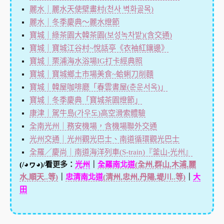
麗水｜麗水天使壁畫村(천사 벽화골목)
麗水｜冬季慶典～麗水燈節
寶城｜綠茶園大韓茶園(보성녹차밭)(含交通)
寶城｜寶城江谷村~悅話亭《衣袖紅鑲邊》
寶城｜栗浦海水浴場IG打卡經典照
寶城｜寶城鄉土市場美食~蛤蜊刀削麵
寶城｜韓屋咖啡廳「春雲書屋(춘운서옥)」
寶城｜冬季慶典「寶城茶園燈節」
康津｜駕牛島(가우도)高空滑索體驗
全南光州｜務安機場，含機場聯外交通
光州交通｜光州觀光巴士、南道循環觀光巴士
全羅／慶尚｜南道海洋列車(S-train)『釜山-光州』
(/◕ヮ◕)/看
更多：
光州
｜
全羅南北道
(全州,群山,木浦,麗
水,順天..等)
｜
忠清南北道
(清州,忠州,丹陽,堤川..等)
｜
大
田