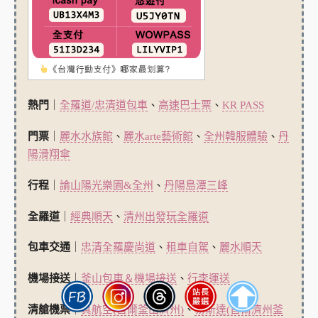
熱門
｜
全羅道/忠清道包車
、
高速巴士票
、
KR PASS
門票
｜
麗水水族館
、
麗水arte藝術館
、
全州韓服體驗
、
丹
陽滑翔傘
行程
｜
論山陽光樂園&全州
、
丹陽島潭三峰
全羅道
｜
經典順天
、
清州出發玩全羅道
包車交通
｜
忠清全羅慶尚道
、
租車自駕
、
麗水順天
機場接送
｜
釜山包車＆機場接送
、
行李運送
清艙機票
｜
真航空(首爾釜山濟州)
、
易斯達(首爾濟州釜