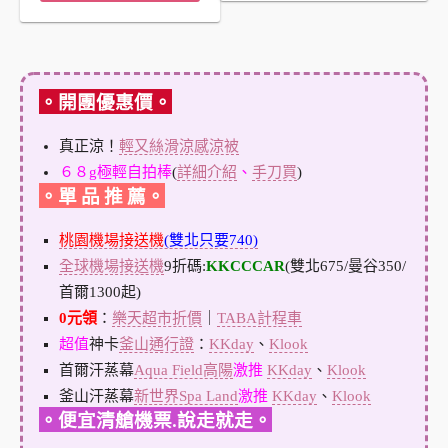
。開團優惠價。
真正涼！
輕又絲滑涼感涼被
６８g極輕自拍棒
(
詳細介紹
、
手刀買
)
。單 品 推 薦。
桃園機場接送機
(雙北只要740)
全球機場接送機
9折碼:
KKCCCAR
(雙北675/曼谷350/
首爾1300起)
0元領
：
樂天超市折價
｜
TABA計程車
超值
神卡
釜山通行證
：
KKday
、
Klook
首爾汗蒸幕
Aqua Field高陽
激推
KKday
、
Klook
釜山汗蒸幕
新世界Spa Land
激推
KKday
、
Klook
。便宜清艙機票.說走就走。