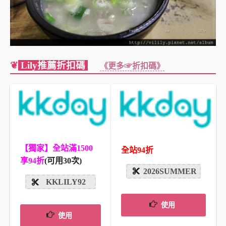
❦
Lily推薦折扣碼
《更多☞折扣碼》
【獨家】全站滿1500
全站94折
享94折
(可用30次)
2026SUMMER
KKLILY92
使用
使用