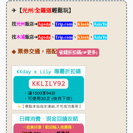
✈【
光州/全羅道
輕鬆玩】
找
光州
飯店➜
Agoda
、
Trip.com
、
Klook
、
AsiaYo
找
木浦
飯店➜
Agoda
、
Trip.com
、
Klook
、
AsiaYo
◈ 票券交通，搭配
省錢折扣碼(☞更多)