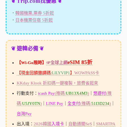
❦ Trip.com找優惠 ❦
．
韓國機票,票券 5折起
．
日本機票住宿 5折起
❦ 遊韓必備 ❦
eSIM 85折
【Wi-Go限時】
☞全球上網
【現金回饋邀請碼:
LILYVIP1
】
WOWPASS卡
KKday Klook 折扣碼一鍵複製，旅費省起來
行動支付：
icash Pay
(推碼:
UB13X4M3
)
｜
悠遊付
(推
碼:
U5JY0TN
)
｜
LINE Pay
｜
全支付
(推碼:
51I3D234
)
｜
台灣Pay
出入境：
2026韓國
入境卡
｜
自動通關SeS
｜
SMARTPA