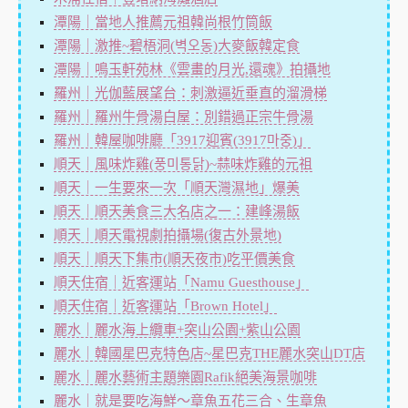
潭陽｜當地人推薦元祖韓尚根竹筒飯
潭陽｜激推~碧梧洞(벽오동)大麥飯韓定食
潭陽｜鳴玉軒苑林《雲畫的月光,還魂》拍攝地
羅州｜光伽藍展望台：刺激逼近垂直的溜滑梯
羅州｜羅州牛骨湯白屋：別錯過正宗牛骨湯
羅州｜韓屋咖啡廳「3917迎賓(3917마중)」
順天｜風味炸雞(풍미통닭)~蒜味炸雞的元祖
順天｜一生要來一次「順天灣濕地」爆美
順天｜順天美食三大名店之一：建峰湯飯
順天｜順天電視劇拍攝場(復古外景地)
順天｜順天下集市(順天夜市)吃平價美食
順天住宿｜近客運站「Namu Guesthouse」
順天住宿｜近客運站「Brown Hotel」
麗水｜麗水海上纜車+突山公園+紫山公園
麗水｜韓國星巴克特色店~星巴克THE麗水突山DT店
麗水｜麗水藝術主題樂園Rafik絕美海景咖啡
麗水｜就是要吃海鮮～章魚五花三合、生章魚