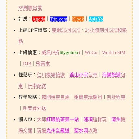
SS刷臉出境
訂房：
Agoda
｜
Trip.com
｜
Klook
｜
AsiaYo
上網CP值爆高：
雙網5G可GPT
、
24小時制可GPT和熱
點
上網優惠：
威訊(9折
lilygotokr
)
｜
Wi-Go
｜
World eSIM
｜
DJB
｜
飛買家
輕鬆玩：
仁川機場接送
｜
釜山小宗
包車
｜
海邁旅遊
包
車
｜
行李配送
教學攻略：
韓國租車自駕
｜
租機車玩慶州
｜
叫計程車
｜
叫美食外送
懶人包：
大邱
紅眼航班第一站
｜
浦項
這樣玩
｜
清州
機
場交通
｜
玩遍
光州全羅道
｜
聖水洞
攻略