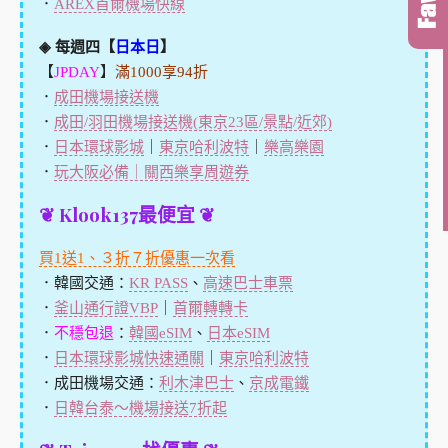
．
AREX首爾機場快線
◈ 每週四【
日本日
】
【
JPDAY
】
滿1000享94折
．
成田機場接送機
．
成田/羽田機場接送機(東京23區/景點/近郊)
．
日本環球影城
｜
東京哈利波特
｜
樂高樂園
．
玩大阪必備｜關西樂享周遊券
❦ Klook137最便宜 ❦
買1送1、３折７折優惠一次看
．韓國交通：
KR PASS
、
高速巴士車票
．
釜山通行證VBP
｜
首爾轉轉卡
．
不穩包退
：
韓國eSIM
、
日本eSIM
．
日本環球影城快速通關
｜
東京哈利波特
．成田機場交通：
利木津巴士
、
京成電鐵
．
日韓台泰～機場接送7折起