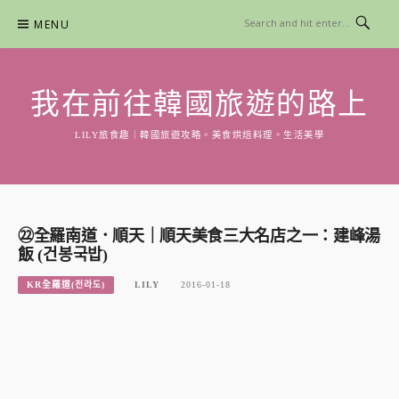
Skip
MENU
to
content
我在前往韓國旅遊的路上
LILY旅食趣｜韓國旅遊攻略。美食烘焙料理。生活美學
㉒全羅南道．順天｜順天美食三大名店之一：建峰湯
飯 (건봉국밥)
KR全羅道(전라도)
LILY
2016-01-18