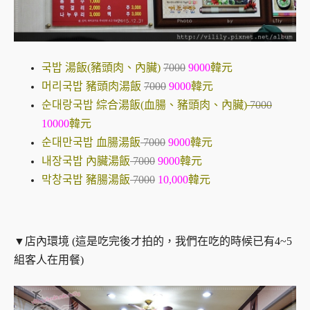
국밥 湯飯(豬頭肉、內臟)
7000
9000
韓元
머리국밥 豬頭肉湯飯
7000
9000
韓元
순대랑국밥 綜合湯飯(血腸、豬頭肉、內臟)
7000
10000
韓元
순대만국밥 血腸湯飯
7000
9000
韓元
내장국밥 內臟湯飯
7000
9000
韓元
막창국밥 豬腸湯飯
7000
10,000
韓元
▼店內環境 (這是吃完後才拍的，我們在吃的時候已有4~5
組客人在用餐)