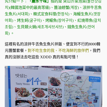
先介紹一下：
「麗水十味」
指的是 突山芥菜泡菜(돌산갓김
치)(韓國泡菜中的最高等級)、醬油螃蟹(게장)、涼拌牛舌魚
生魚片(서대회)、韓式定食料理(한정식)、海鰻生魚片(갯장
어회)、烤生蚵(굴구이)、烤鰻魚(장어구이)、紅燒帶魚(갈치
조림)、生貝類火鍋(새조개샤브샤브)、錢魚生魚片(전어
회) 。
這裡有名的涼拌牛舌魚生魚片拌飯、便宜到不行的8000韓
元醬蟹套餐，
對不吃生食的我、不吃海鮮的旅伴們
，我們
真的沒辦法去吃這些 XDDD 真的有點可惜！