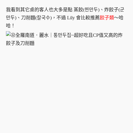
我看到其它桌的客人也大多是點 蒸餃(찐만두)、炸餃子(군
만두)、刀削麵(칼국수)，不過 Lily 會比較推薦
餃子類
～哈
哈！