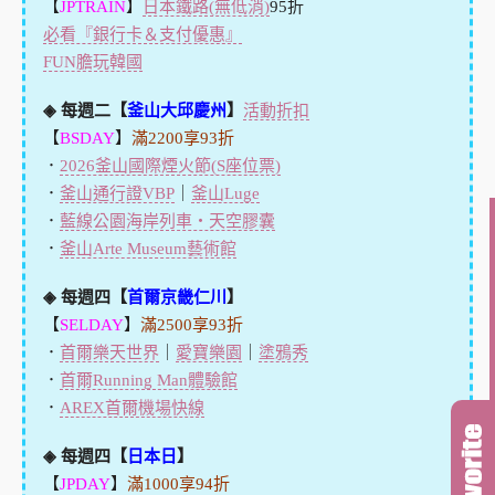
【
JPTRAIN
】
日本鐵路(無低消)
95折
必看『銀行卡＆支付優惠』
FUN膽玩韓國
◈ 每週二【
釜山大邱慶州
】
活動折扣
【
BSDAY
】
滿2200享93折
．
2026釜山國際煙火節(S座位票)
．
釜山通行證VBP
｜
釜山Luge
．
藍線公園海岸列車・天空膠囊
．
釜山Arte Museum藝術館
◈ 每週四【
首爾京畿仁川
】
【
SELDAY
】
滿2500享93折
．
首爾樂天世界
｜
愛寶樂園
｜
塗鴉秀
．
首爾Running Man體驗館
．
AREX首爾機場快線
◈ 每週四【
日本日
】
【
JPDAY
】
滿1000享94折