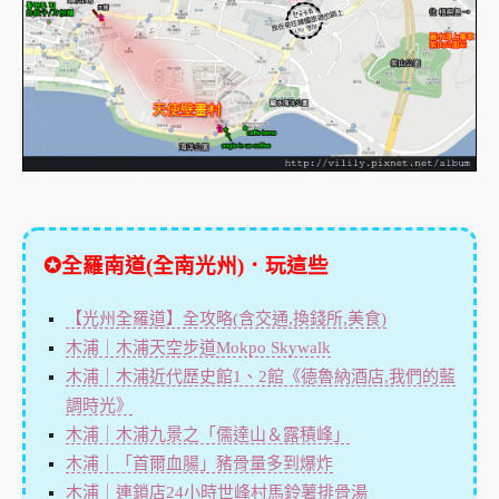
✪全羅南道(全南光州)．玩這些
【光州全羅道】全攻略(含交通,換錢所,美食)
木浦｜木浦天空步道Mokpo Skywalk
木浦｜木浦近代歷史館1、2館《德魯納酒店,我們的藍
調時光》
木浦｜木浦九景之「儒達山＆露積峰」
木浦｜「首爾血腸」豬骨量多到爆炸
木浦｜連鎖店24小時世峰村馬鈴薯排骨湯