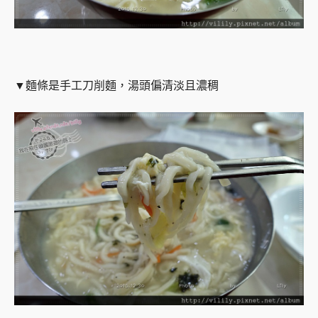
▼麵條是手工刀削麵，湯頭偏清淡且濃稠