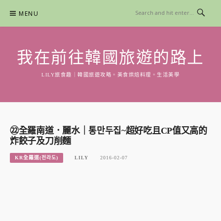
Skip
MENU
to
content
我在前往韓國旅遊的路上
LILY旅食趣｜韓國旅遊攻略。美食烘焙料理。生活美學
㉒全羅南道．麗水｜통만두집~超好吃且CP值又高的
炸餃子及刀削麵
KR全羅道(전라도)
LILY
2016-02-07