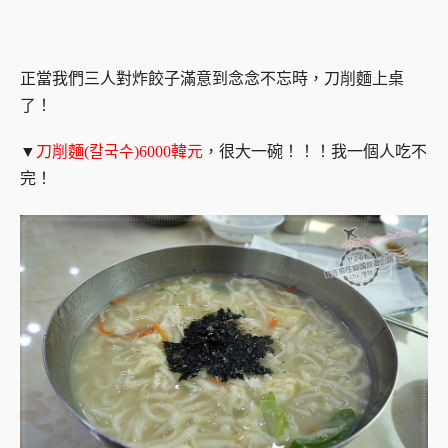
正當我們三人對炸餃子滿意到念念不忘時，刀削麵上桌
了！
▼
刀削麵(칼국수)6000韓元
，很大一碗！！！我一個人吃不
完！