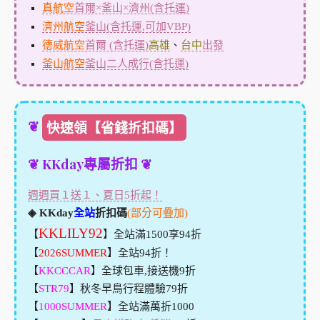
真航空
首爾×釜山×濟州(含托運)
濟州航空
釜山(含托運,可加VBP)
德威航空
首爾 (含托運)
高雄
、
台中
出發
釜山航空
釜山二人成行(含托運)
❦
快速領【省錢折扣碼】
❦ KKday專屬折扣 ❦
週週買１送１、夏日5折起！
◈ KKday
全站
折扣碼
(部分可疊加)
KKLILY92
【
】全站滿1500享94折
【
2026SUMMER
】全站94折！
【
KKCCCAR
】全球包車,接送機9折
【
STR79
】秋冬早鳥行程體驗79折
【
1000SUMMER
】全站滿萬折1000