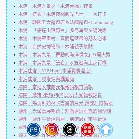
木浦｜木浦九景之「木浦大橋」夜景
木浦｜搭乘「木浦夜間觀光巴士」一次打卡
木浦｜韓國五大麵包店＆法國麵包~Colombang
木浦｜「儒達山落照台」多島海與夕陽晚霞
木浦｜木浦壁畫村，喜愛逛壁畫的朋友必來
木浦｜自然史博物館，木浦親子景點
木浦｜木浦九景「舞動的海洋噴泉」&煙火秀
木浦｜木浦九景「笠岩」＆笠岩海上步行橋
木浦住宿｜VIP Hotel(木浦貴賓酒店)
木浦住宿｜豐塔納海灘酒店
潭陽｜當地人推薦元祖韓尚根竹筒飯
潭陽｜激推~碧梧洞(벽오동)大麥飯韓定食
潭陽｜鳴玉軒苑林《雲畫的月光,還魂》拍攝地
羅州｜光伽藍展望台：刺激逼近垂直的溜滑梯
羅州｜羅州牛骨湯白屋：別錯過正宗牛骨湯
羅州｜韓屋咖啡廳「3917迎賓(3917마중)」
順天｜風味炸雞(풍미통닭)~蒜味炸雞的元祖