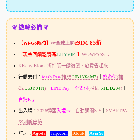
❦ 遊韓必備 ❦
eSIM 85折
【Wi-Go限時】
☞全球上網
【現金回饋邀請碼:
LILYVIP1
】
WOWPASS卡
KKday Klook 折扣碼一鍵複製，旅費省起來
行動支付：
icash Pay
(推碼:
UB13X4M3
)
｜
悠遊付
(推
碼:
U5JY0TN
)
｜
LINE Pay
｜
全支付
(推碼:
51I3D234
)
｜
台灣Pay
出入境：
2026韓國
入境卡
｜
自動通關SeS
｜
SMARTPA
SS刷臉出境
訂房：
Agoda
｜
Trip.com
｜
Klook
｜
AsiaYo