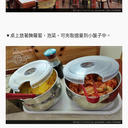
▼桌上放著醃蘿蔔、泡菜，可夾取適量到小盤子中。