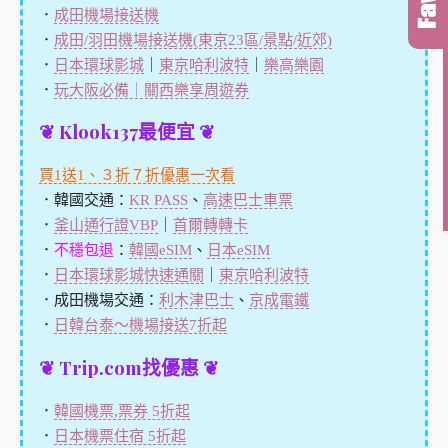
．
成田機場接送機
．
成田/羽田機場接送機(東京23區/景點/近郊)
．
日本環球影城
｜
東京哈利波特
｜
樂高樂園
．
玩大阪必備｜關西樂享周遊券
❦ Klook137最便宜 ❦
買1送1、３折７折優惠一次看
．韓國交通：
KR PASS
、
高速巴士車票
．
釜山通行證VBP
｜
首爾轉轉卡
．
不穩包退
：
韓國eSIM
、
日本eSIM
．
日本環球影城快速通關
｜
東京哈利波特
．成田機場交通：
利木津巴士
、
京成電鐵
．
日韓台泰～機場接送7折起
❦ Trip.com找優惠 ❦
．
韓國機票,票券 5折起
．
日本機票住宿 5折起