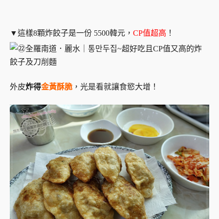
▼這樣8顆炸餃子是一份 5500韓元，
CP值超高
！
外皮
炸得
金黃酥脆
，光是看就讓食慾大增！