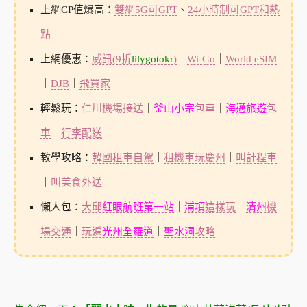
上網CP值爆高：
雙網5G可GPT
、
24小時制可GPT和熱
點
上網優惠：
威訊(9折
lilygotokr
)
｜
Wi-Go
｜
World eSIM
｜
DJB
｜
飛買家
輕鬆玩：
仁川機場接送
｜
釜山小宗
包車
｜
海邁旅遊
包
車
｜
行李配送
教學攻略：
韓國租車自駕
｜
租機車玩慶州
｜
叫計程車
｜
叫美食外送
懶人包：
大邱
紅眼航班第一站
｜
浦項
這樣玩
｜
清州
機
場交通
｜
玩遍
光州全羅道
｜
聖水洞
攻略