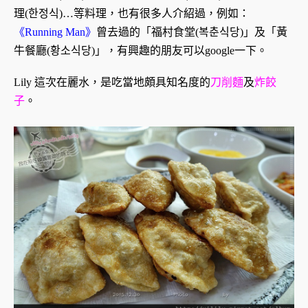
理(한정식)…等料理，也有很多人介紹過，例如：
《Running Man》
曾去過的「福村食堂(복춘식당)」及「黃
牛餐廳(황소식당)」，有興趣的朋友可以google一下。
Lily 這次在麗水，是吃當地頗具知名度的
刀削麵
及
炸餃
子
。