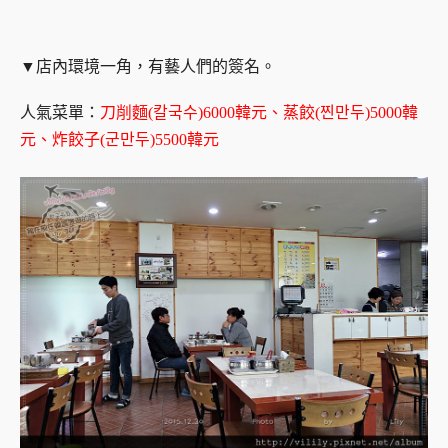
▼店內環境一角，有藝人們的簽名。
人氣菜單：
刀削麵(칼국수)6000韓元、蒸餃(찐만두)5000韓
元、炸餃子(군만두)5500韓元