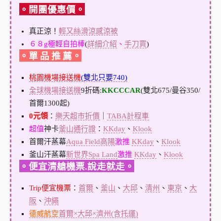
。開團優惠價。
真正涼！
輕又絲滑涼感涼被
６８g極輕自拍棒
(
詳細介紹
、
手刀買
)
。單 品 推 薦。
桃園機場接送機
(雙北只要740)
全球機場接送機
9折碼:
KKCCCAR
(雙北675/曼谷350/
首爾1300起)
0元領
：
樂天超市折價
｜
TABA計程車
超值
神卡
釜山通行證
：
KKday
、
Klook
首爾汗蒸幕
Aqua Field高陽
激推
KKday
、
Klook
釜山汗蒸幕
新世界Spa Land
激推
KKday
、
Klook
。便宜清艙機票.說走就走。
Trip便宜機票
：
首爾
、
釜山
、
大邱
、
清州
、
東京
、
大
阪
、
沖繩
德威航空
首爾×大邱×濟州(含托運)