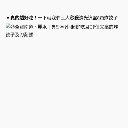
▼
真的超好吃！
一下就我們三人
秒殺
清光這盤8顆炸餃子