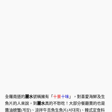
全羅南道的
麗水
號稱擁有「
十景
十味
」，對喜愛海鮮及生
魚片的人來說，到
麗水
真的不愁吃！大部分餐廳賣的也是
醬油螃蟹(게장)、涼拌牛舌魚生魚片(서대회)、韓式定食料