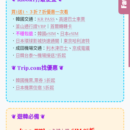
買1送1、３折７折優惠一次看
．韓國交通：
KR PASS
、
高速巴士車票
．
釜山通行證VBP
｜
首爾轉轉卡
．
不穩包退
：
韓國eSIM
、
日本eSIM
．
日本環球影城快速通關
｜
東京哈利波特
．成田機場交通：
利木津巴士
、
京成電鐵
．
日韓台泰～機場接送7折起
❦ Trip.com找優惠 ❦
．
韓國機票,票券 5折起
．
日本機票住宿 5折起
❦ 遊韓必備 ❦