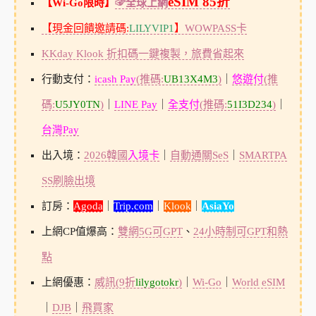
eSIM 85折
【Wi-Go限時】
☞全球上網
【現金回饋邀請碼:
LILYVIP1
】
WOWPASS卡
KKday Klook 折扣碼一鍵複製，旅費省起來
行動支付：
icash Pay
(推碼:
UB13X4M3
)
｜
悠遊付
(推
碼:
U5JY0TN
)
｜
LINE Pay
｜
全支付
(推碼:
51I3D234
)
｜
台灣Pay
出入境：
2026韓國
入境卡
｜
自動通關SeS
｜
SMARTPA
SS刷臉出境
訂房：
Agoda
｜
Trip.com
｜
Klook
｜
AsiaYo
上網CP值爆高：
雙網5G可GPT
、
24小時制可GPT和熱
點
上網優惠：
威訊(9折
lilygotokr
)
｜
Wi-Go
｜
World eSIM
｜
DJB
｜
飛買家