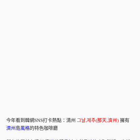
今年看到韓網SNS打卡熱點：清州
그날,제주(那天,濟州)
擁有
濟州島風格
的特色咖啡廳