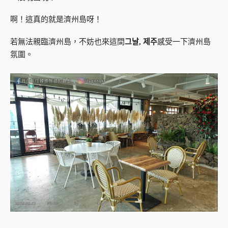
啊！這真的就是濟州島呀！
若無法親臨濟州島，不妨也來這間
그날, 제주
感受一下濟州島
氛圍。