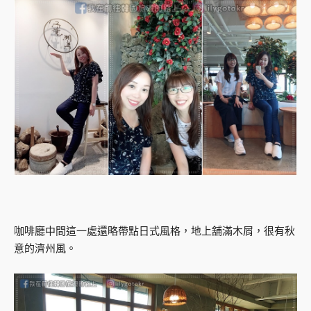
咖啡廳中間這一處還略帶點日式風格，地上舖滿木屑，很有秋
意的濟州風。