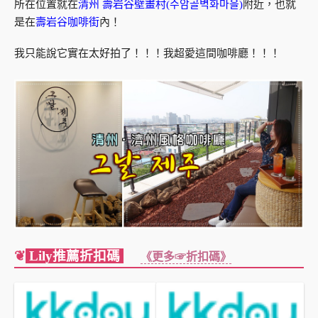
所在位置就在
清州 壽岩谷壁畫村(수암골벽화마을)
附近，也就
是在
壽岩谷咖啡街
內！
我只能說它實在太好拍了！！！我超愛這間咖啡廳！！！
❦
Lily推薦折扣碼
《更多☞折扣碼》