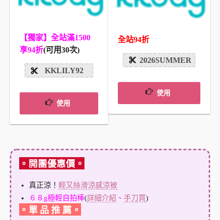
【獨家】全站滿1500
全站94折
享94折
(可用30次)
2026SUMMER
KKLILY92
使用
使用
。開團優惠價。
真正涼！
輕又絲滑涼感涼被
６８g極輕自拍棒
(
詳細介紹
、
手刀買
)
。單 品 推 薦。