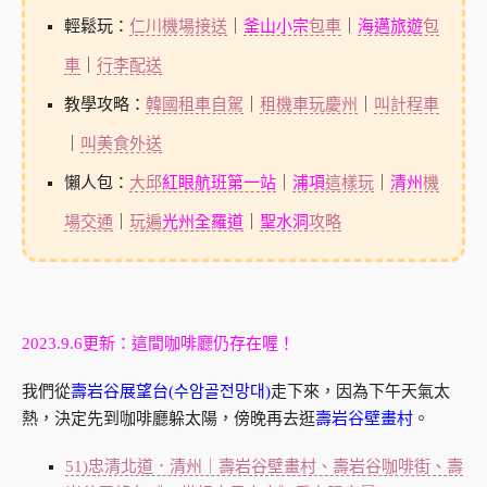
輕鬆玩：
仁川機場接送
｜
釜山小宗
包車
｜
海邁旅遊
包
車
｜
行李配送
教學攻略：
韓國租車自駕
｜
租機車玩慶州
｜
叫計程車
｜
叫美食外送
懶人包：
大邱
紅眼航班第一站
｜
浦項
這樣玩
｜
清州
機
場交通
｜
玩遍
光州全羅道
｜
聖水洞
攻略
2023.9.6更新：這間咖啡廳仍存在喔！
我們從
壽岩谷展望台(수암골전망대)
走下來，因為下午天氣太
熱，決定先到咖啡廳躲太陽，傍晚再去逛
壽岩谷壁畫村
。
51)忠清北道．清州｜壽岩谷壁畫村、壽岩谷咖啡街、壽