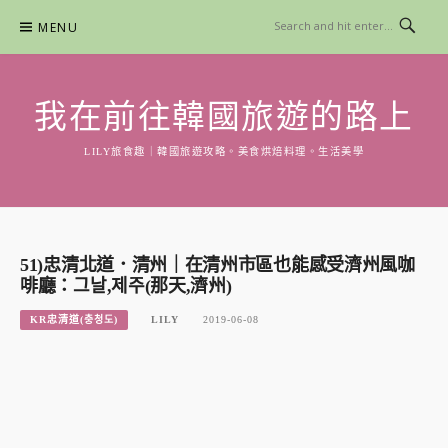
Skip
MENU
to
content
我在前往韓國旅遊的路上
LILY旅食趣｜韓國旅遊攻略。美食烘焙料理。生活美學
51)忠清北道．清州｜在清州市區也能感受濟州風咖
啡廳：그날,제주(那天,濟州)
KR忠清道(충청도)
LILY
2019-06-08