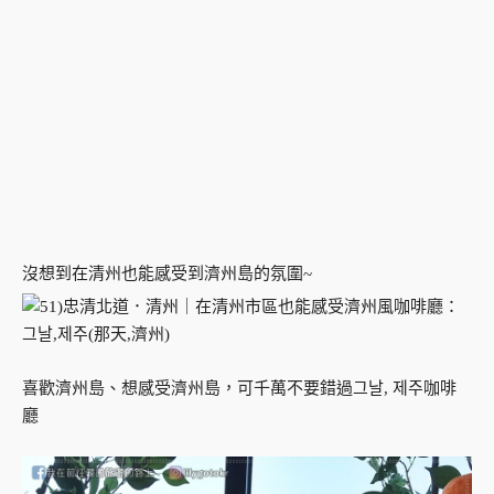
沒想到在清州也能感受到濟州島的氛圍~
喜歡濟州島、想感受濟州島，可千萬不要錯過그날, 제주咖啡
廳