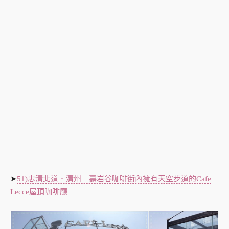
➤
51)忠清北道．清州｜壽岩谷咖啡街內擁有天空步道的Cafe
Lecce屋頂咖啡廳