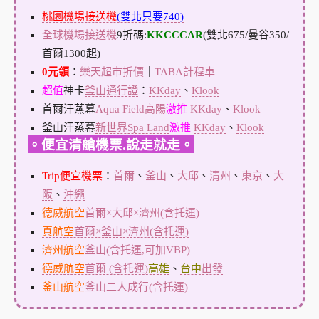
桃園機場接送機
(雙北只要740)
全球機場接送機
9折碼:
KKCCCAR
(雙北675/曼谷350/
首爾1300起)
0元領
：
樂天超市折價
｜
TABA計程車
超值
神卡
釜山通行證
：
KKday
、
Klook
首爾汗蒸幕
Aqua Field高陽
激推
KKday
、
Klook
釜山汗蒸幕
新世界Spa Land
激推
KKday
、
Klook
。便宜清艙機票.說走就走。
Trip便宜機票
：
首爾
、
釜山
、
大邱
、
清州
、
東京
、
大
阪
、
沖繩
德威航空
首爾×大邱×濟州(含托運)
真航空
首爾×釜山×濟州(含托運)
濟州航空
釜山(含托運,可加VBP)
德威航空
首爾 (含托運)
高雄
、
台中
出發
釜山航空
釜山二人成行(含托運)