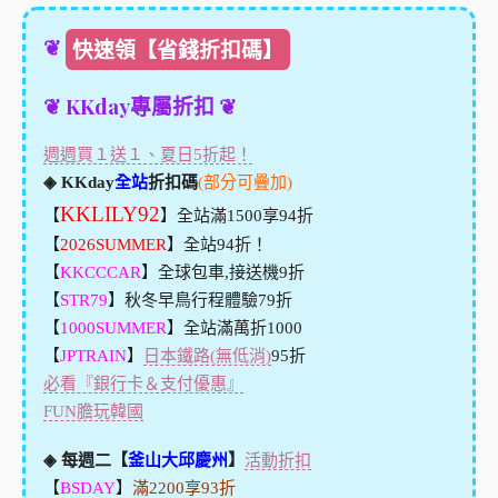
❦
快速領【省錢折扣碼】
❦ KKday專屬折扣 ❦
週週買１送１、夏日5折起！
◈ KKday
全站
折扣碼
(部分可疊加)
KKLILY92
【
】全站滿1500享94折
【
2026SUMMER
】全站94折！
【
KKCCCAR
】全球包車,接送機9折
【
STR79
】秋冬早鳥行程體驗79折
【
1000SUMMER
】全站滿萬折1000
【
JPTRAIN
】
日本鐵路(無低消)
95折
必看『銀行卡＆支付優惠』
FUN膽玩韓國
◈ 每週二【
釜山大邱慶州
】
活動折扣
【
BSDAY
】
滿2200享93折