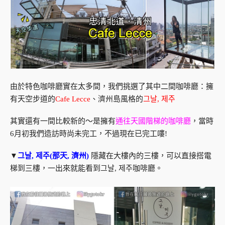
由於特色咖啡廳實在太多間，我們挑選了其中二間咖啡廳：擁
有天空步道的
Cafe Lecce
、濟州島風格的
그날, 제주
其實還有一間比較新的～是擁有
通往天國階梯的咖啡廳
，當時
6月初我們造訪時尚未完工，不過現在已完工嘍!
▼
그날, 제주(那天, 濟州)
隱藏在大樓內的三樓，可以直接搭電
梯到三樓，一出來就能看到그날, 제주咖啡廳。