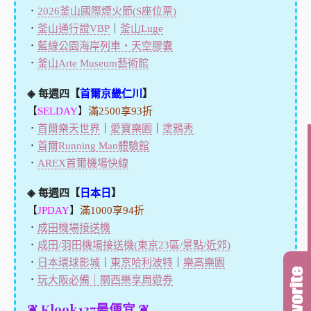
．
2026釜山國際煙火節(S座位票)
．
釜山通行證VBP
｜
釜山Luge
．
藍線公園海岸列車・天空膠囊
．
釜山Arte Museum藝術館
◈ 每週四【
首爾京畿仁川
】
【
SELDAY
】
滿2500享93折
．
首爾樂天世界
｜
愛寶樂園
｜
塗鴉秀
．
首爾Running Man體驗館
．
AREX首爾機場快線
◈ 每週四【
日本日
】
【
JPDAY
】
滿1000享94折
．
成田機場接送機
．
成田/羽田機場接送機(東京23區/景點/近郊)
．
日本環球影城
｜
東京哈利波特
｜
樂高樂園
．
玩大阪必備｜關西樂享周遊券
❦ Klook137最便宜 ❦