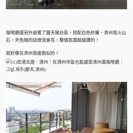
咖啡廳還另外設置了露天陽台區，搭配白色紗簾、濟州島火山
石，天色暗的話燈泡會亮，整個氛圍超級讚的！
就好像在濟州島度假似的！