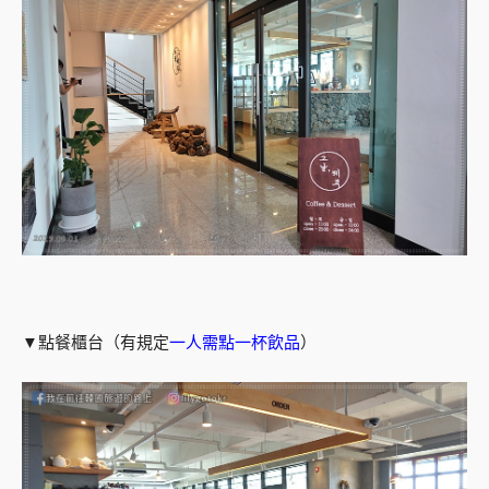
▼點餐櫃台（有規定
一人需點一杯飲品
）