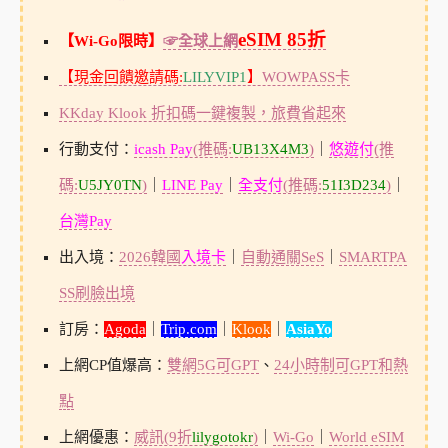
eSIM 85折
【Wi-Go限時】
☞全球上網
【現金回饋邀請碼:
LILYVIP1
】
WOWPASS卡
KKday Klook 折扣碼一鍵複製，旅費省起來
行動支付：
icash Pay
(推碼:
UB13X4M3
)
｜
悠遊付
(推
碼:
U5JY0TN
)
｜
LINE Pay
｜
全支付
(推碼:
51I3D234
)
｜
台灣Pay
出入境：
2026韓國
入境卡
｜
自動通關SeS
｜
SMARTPA
SS刷臉出境
訂房：
Agoda
｜
Trip.com
｜
Klook
｜
AsiaYo
上網CP值爆高：
雙網5G可GPT
、
24小時制可GPT和熱
點
上網優惠：
威訊(9折
lilygotokr
)
｜
Wi-Go
｜
World eSIM