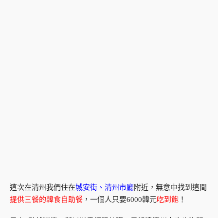
這次在清州我們住在
城安街、清州市廳
附近，無意中找到這間
提供三餐的韓食自助餐
，一個人只要6000韓元
吃到飽
！