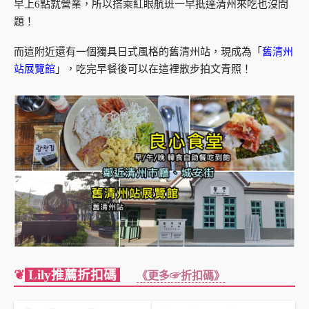
早上6點就營業，所以搭乘紅眼航班一早抵達清州來吃也沒問
題！
而這附近還有一個獨具日式風格的舊清州站，現成為「
舊清州
站展覽館
」，吃完早餐後可以在這裡散步拍文青照！
❦
Lily推薦折扣碼
《更多☞折扣碼》