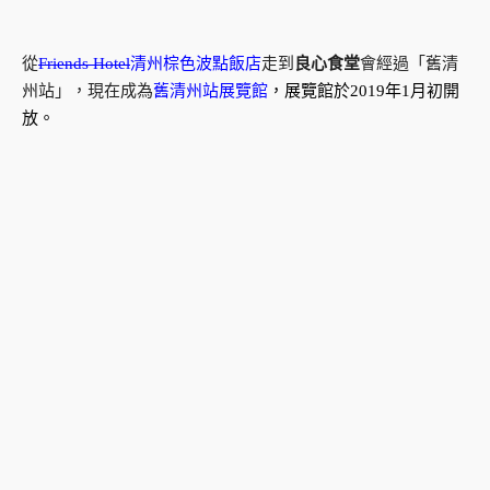
從
Friends Hotel
清州棕色波點飯店
走到
良心食堂
會經過「舊清
州站」，現在成為
舊清州站展覽館
，展覽館於2019年1月初開
放。