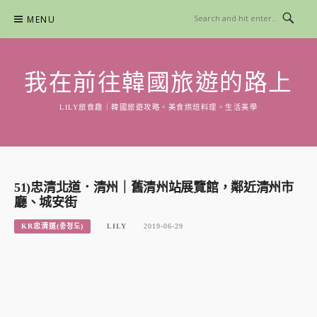
Skip
MENU
to
content
我在前往韓國旅遊的路上
LILY旅食趣｜韓國旅遊攻略。美食烘焙料理。生活美學
51)忠清北道．清州｜舊清州站展覽館，鄰近清州市
廳、城安街
KR忠清道(충청도)
LILY
2019-06-29