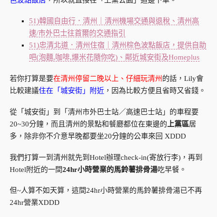
51)韓國自由行．清州｜清州機場交通與退稅、清州高
速/市外巴士往首爾的交通指引
51)忠清北道．清州住宿｜清州棕色波點飯店，提供自助
吧(泡麵,咖啡,爆米花隨你吃)、鄰近城安街及Homeplus
若你打算是要
在清州停留二晚以上、仔細玩清州
的話，Lily會
比較建議
住在「城安街」附近
，因為比較方便且省時又省錢。
從「城安街」到「清州市外巴士站／高速巴士站」的車程要
20~30分鐘，而且清州的景點和餐廳都位在東邊的
上黨區
居
多，除非你不介意早晚都要坐20分鐘的公車來回 XDDD
我們打算一到清州就先到Hotel辦理check-in(寄放行李)，再到
Hotel附近的一間
24hr小時營業的馬鈴薯排骨湯
吃早餐。
但~人算不如天算，這間24hr小時營業的馬鈴薯排骨湯已不再
24hr營業XDDD