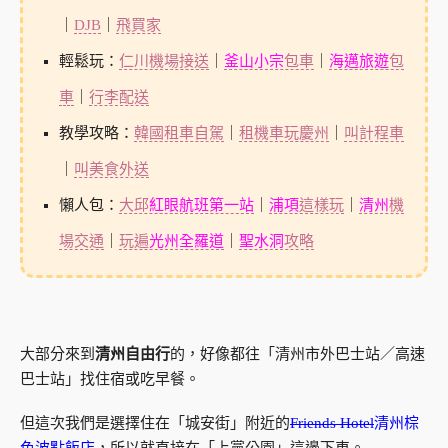
｜
DJB
｜
飛買家
輕鬆玩：
仁川機場接送
｜
釜山小宗
包車
｜
海邁旅遊
包
車
｜
行李配送
教學攻略：
韓國租車自駕
｜
租機車玩慶州
｜
叫計程車
｜
叫美食外送
懶人包：
大邱
紅眼航班第一站
｜
浦項
這樣玩
｜
清州
機
場交通
｜
玩遍
光州全羅道
｜
聖水洞
攻略
大部分來到
清州自由行
的，好像都往「清州市外巴士站／高速
巴士站」找住宿或吃早餐。
但這次我們是選擇住在「城安街」附近的
Friends Hotel
清州棕
色波點飯店
，所以就直接在「上黨公園」這邊下車。