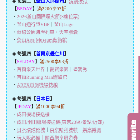
◈ 每週二【
釜山大邱慶州
】
活動折扣
【
BSDAY
】
滿2200享93折
．
2026釜山國際煙火節(S座位票)
．
釜山通行證VBP
｜
釜山Luge
．
藍線公園海岸列車・天空膠囊
．
釜山Arte Museum藝術館
◈ 每週四【
首爾京畿仁川
】
【
SELDAY
】
滿2500享93折
．
首爾樂天世界
｜
愛寶樂園
｜
塗鴉秀
．
首爾Running Man體驗館
．
AREX首爾機場快線
◈ 每週四【
日本日
】
【
JPDAY
】
滿1000享94折
．
成田機場接送機
．
成田/羽田機場接送機(東京23區/景點/近郊)
．
日本環球影城
｜
東京哈利波特
｜
樂高樂園
．
玩大阪必備｜關西樂享周遊券