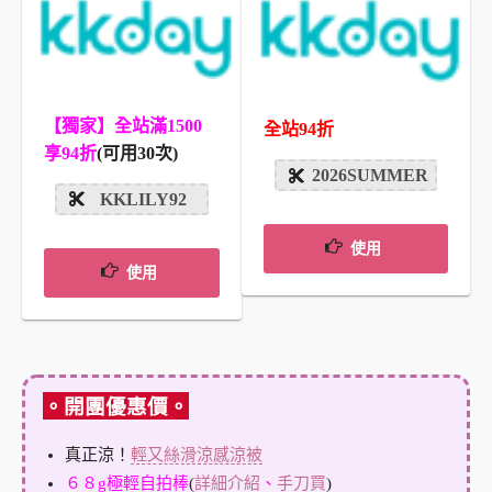
【獨家】全站滿1500
全站94折
享94折
(可用30次)
2026SUMMER
KKLILY92
使用
使用
。開團優惠價。
真正涼！
輕又絲滑涼感涼被
６８g極輕自拍棒
(
詳細介紹
、
手刀買
)