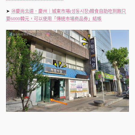
➤
㉘慶尚北道．慶州｜城東市場(성동시장)韓食自助吃到飽只
要6000韓元，可以使用「傳統市場商品券」結帳