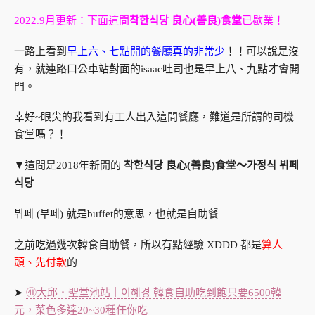
2022.9月更新：下面這間
착한식당 良心(善良)食堂
已歇業！
一路上看到
早上六、七點開的餐廳真的非常少
！！可以說是沒
有，就連路口公車站對面的isaac吐司也是早上八、九點才會開
門。
幸好~眼尖的我看到有工人出入這間餐廳，難道是所謂的司機
食堂嗎？！
▼這間是2018年新開的
착한식당 良心(善良)食堂～가정식 뷔페
식당
뷔페 (부페) 就是buffet的意思，也就是自助餐
之前吃過幾次韓食自助餐，所以有點經驗 XDDD 都是
算人
頭、先付款
的
➤
㊶大邱．聖堂池站｜이혜경 韓食自助吃到飽只要6500韓
元，菜色多達20~30種任你吃