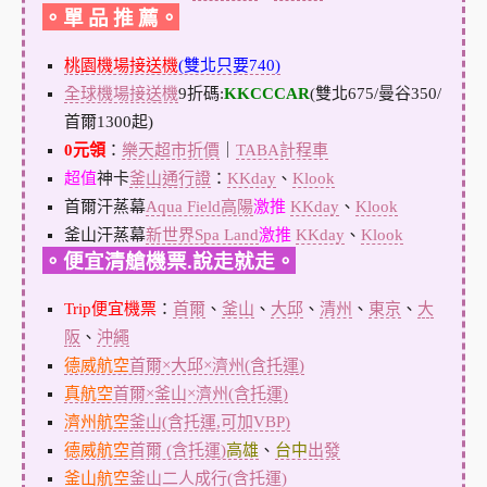
。單 品 推 薦。
桃園機場接送機
(雙北只要740)
全球機場接送機
9折碼:
KKCCCAR
(雙北675/曼谷350/
首爾1300起)
0元領
：
樂天超市折價
｜
TABA計程車
超值
神卡
釜山通行證
：
KKday
、
Klook
首爾汗蒸幕
Aqua Field高陽
激推
KKday
、
Klook
釜山汗蒸幕
新世界Spa Land
激推
KKday
、
Klook
。便宜清艙機票.說走就走。
Trip便宜機票
：
首爾
、
釜山
、
大邱
、
清州
、
東京
、
大
阪
、
沖繩
德威航空
首爾×大邱×濟州(含托運)
真航空
首爾×釜山×濟州(含托運)
濟州航空
釜山(含托運,可加VBP)
德威航空
首爾 (含托運)
高雄
、
台中
出發
釜山航空
釜山二人成行(含托運)