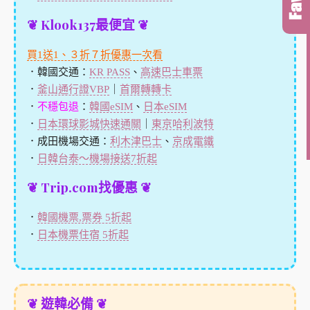
❦ Klook137最便宜 ❦
買1送1、３折７折優惠一次看
．韓國交通：
KR PASS
、
高速巴士車票
．
釜山通行證VBP
｜
首爾轉轉卡
．
不穩包退
：
韓國eSIM
、
日本eSIM
．
日本環球影城快速通關
｜
東京哈利波特
．成田機場交通：
利木津巴士
、
京成電鐵
．
日韓台泰～機場接送7折起
❦ Trip.com找優惠 ❦
．
韓國機票,票券 5折起
．
日本機票住宿 5折起
❦ 遊韓必備 ❦