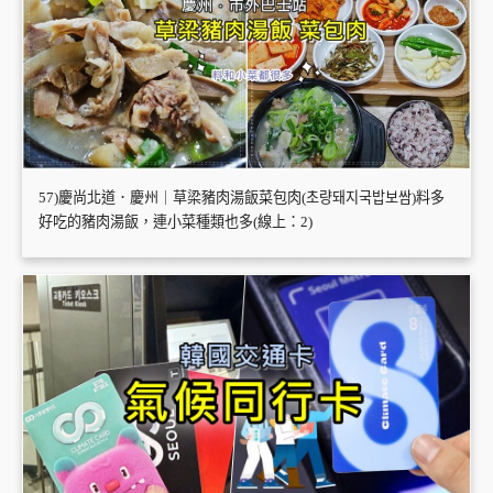
57)慶尚北道．慶州｜草梁豬肉湯飯菜包肉(초량돼지국밥보쌈)料多
好吃的豬肉湯飯，連小菜種類也多(線上：2)