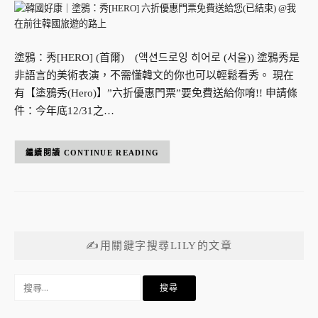
塗鴉：秀[HERO] (首爾) (액션드로잉 히어로 (서울)) 塗鴉秀是
非語言的美術表演，不需懂韓文的你也可以輕鬆看秀。 現在
有【塗鴉秀(Hero)】”六折優惠門票”要免費送給你唷!! 申請條
件：今年底12/31之…
CONTINUE READING
✍用關鍵字搜尋LILY的文章
搜
尋
關