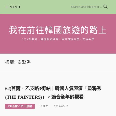
Skip
MENU
to
content
我在前往韓國旅遊的路上
LILY旅食趣｜韓國旅遊攻略。美食烘焙料理。生活美學
標籤:
塗鴉秀
62)首爾．乙支路3街站｜韓國人氣表演「塗鴉秀
(THE PAINTERS)」，適合全年齡觀看
KR首爾／仁川景點
LILY
2024-03-19