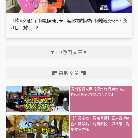
【韓國交通】首爾氣候同行卡｜無限次數搭乘首爾地鐵及公車、漢
江巴士(線上：2)
▼TD熱門文章▼
▛ 最新文章 ▜
濟州省錢攻略【濟州旅行通票 Jeju
Travel Pass (NOWDA GO)】
【全羅南道．羅州景點】羅州賞櫻銀
杏推薦景點：羅州鄉校、錦城館、羅
州牧使內衙