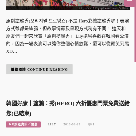
原創塗鴉秀(오리지널 드로잉쇼) 不是 Hero彩繪塗鴉秀喔！表演
方式雖都是塗鴉，但故事情節及呈現方式稍有不同。 這天和
朋友們一起來欣賞「原創塗鴉秀」 Lily還蠻喜歡在韓國看公演
的，因為一場表演可以讓你整個心情放鬆，還可以從頭笑到尾
XD…
CONTINUE READING
韓國好康｜塗鴉：秀[HERO] 六折優惠門票免費送給
您(已結束)
KR旅遊資訊／優惠
LILY
2013-08-23
1