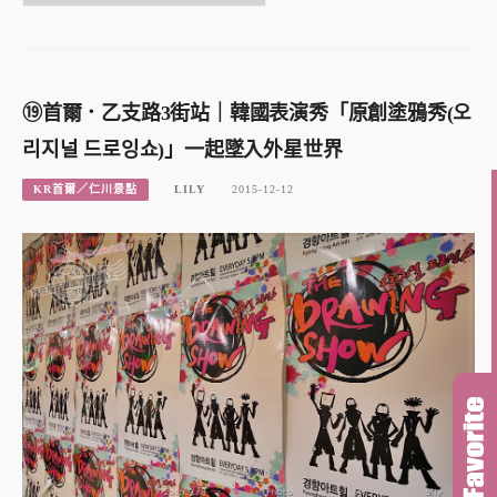
⑲首爾．乙支路3街站｜韓國表演秀「原創塗鴉秀(오
리지널 드로잉쇼)」一起墜入外星世界
KR首爾／仁川景點
LILY
2015-12-12