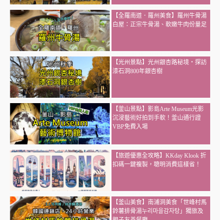
【全羅南道．羅州美食】羅州牛骨湯
白屋：正宗牛骨湯、軟嫩牛肉份量足
【光州景點】光州銀杏路秘境・探訪
漆石洞800年銀杏樹
【釜山景點】影島Arte Museum光影
沉浸藝術好拍到手軟！釜山通行證
VBP免費入場
【旅遊優惠全攻略】KKday Klook 折
扣碼一鍵複製，聰明消費這樣省！
【釜山美食】南浦洞美食「世峰村馬
鈴薯排骨湯누리마을감자탕」獨旅及