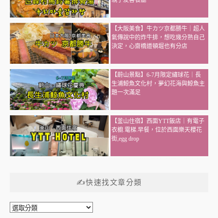
親子友善餐廳
【大阪美食】牛カツ京都勝牛｜超人
氣傳說中的炸牛排，想吃幾分熟自己
決定，心齋橋道頓堀也有分店
【蔚山景點】6-7月限定繡球花｜長
生浦鯨魚文化村，夢幻花海與鯨魚主
題一次滿足
【釜山住宿】西面YTT飯店｜有電子
衣櫥.電梯.早餐，位於西面樂天櫻花
街,egg drop
✍快速找文章分類
✍
快