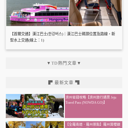
【首爾交通】漢江巴士(한강버스)｜漢江巴士碼頭位置及路線・新
型水上交通(線上：1)
▼TD熱門文章▼
▛ 最新文章 ▜
濟州省錢攻略【濟州旅行通票 Jeju
Travel Pass (NOWDA GO)】
【全羅南道．羅州景點】羅州賞櫻銀