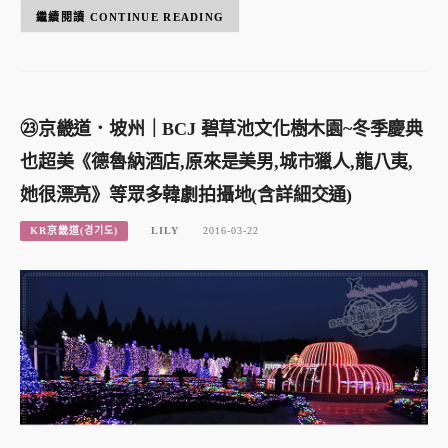
CONTINUE READING
㉓京畿道．坡州｜BCJ 碧草池文化樹木園~冬季慶典
也超美《德魯納酒店,原來是美男,城市獵人,龍八夷,
她很漂亮》等眾多韓劇拍攝地(含詳細交通)
KR京畿道(경기도)
LILY
2016-03-22