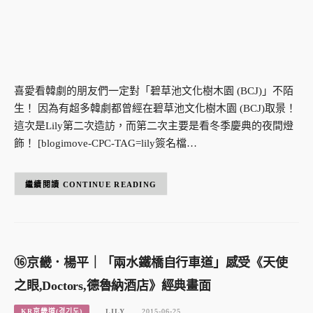
喜愛看韓劇的朋友們一定對「碧草池文化樹木園 (BCJ)」不陌
生！ 因為有超多韓劇都曾經在碧草池文化樹木園 (BCJ)取景！
這次是Lily第二次造訪，而第二次主要是看冬季慶典的夜間燈
飾！ [blogimove-CPC-TAG=lily簽名檔…
CONTINUE READING
⑯京畿．楊平｜「兩水鐵橋自行車道」感受《天使
之眼,Doctors,德魯納酒店》經典畫面
KR京畿道(경기도)
LILY
2015-06-25