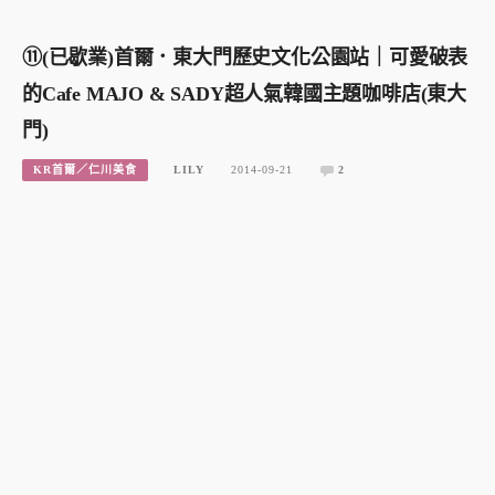
⑪(已歇業)首爾．東大門歷史文化公園站｜可愛破表
的Cafe MAJO & SADY超人氣韓國主題咖啡店(東大
門)
KR首爾／仁川美食
LILY
2014-09-21
2