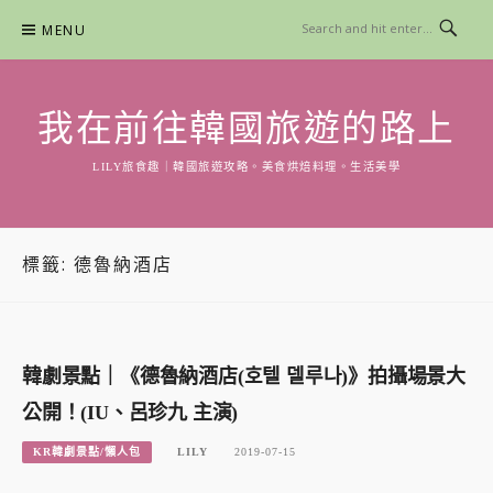
Skip
MENU
to
content
我在前往韓國旅遊的路上
LILY旅食趣｜韓國旅遊攻略。美食烘焙料理。生活美學
標籤:
德魯納酒店
韓劇景點｜《德魯納酒店(호텔 델루나)》拍攝場景大
公開！(IU、呂珍九 主演)
KR韓劇景點/懶人包
LILY
2019-07-15