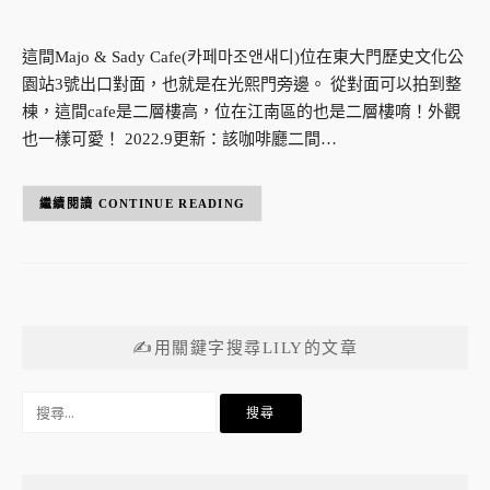
這間Majo & Sady Cafe(카페마조앤새디)位在東大門歷史文化公
園站3號出口對面，也就是在光熙門旁邊。 從對面可以拍到整
棟，這間cafe是二層樓高，位在江南區的也是二層樓唷！外觀
也一樣可愛！ 2022.9更新：該咖啡廳二間…
CONTINUE READING
✍用關鍵字搜尋LILY的文章
搜
尋
關
鍵