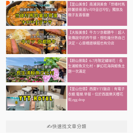
【釜山美食】南浦洞美食「世峰村馬
鈴薯排骨湯누리마을감자탕」獨旅及
親子友善餐廳
【大阪美食】牛カツ京都勝牛｜超人
氣傳說中的炸牛排，想吃幾分熟自己
決定，心齋橋道頓堀也有分店
【蔚山景點】6-7月限定繡球花｜長
生浦鯨魚文化村，夢幻花海與鯨魚主
題一次滿足
【釜山住宿】西面YTT飯店｜有電子
衣櫥.電梯.早餐，位於西面樂天櫻花
街,egg drop
✍快速找文章分類