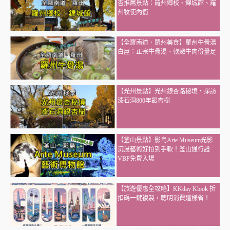
杏推薦景點：羅州鄉校、錦城館、羅
州牧使內衙
【全羅南道．羅州美食】羅州牛骨湯
白屋：正宗牛骨湯、軟嫩牛肉份量足
【光州景點】光州銀杏路秘境・探訪
漆石洞800年銀杏樹
【釜山景點】影島Arte Museum光影
沉浸藝術好拍到手軟！釜山通行證
VBP免費入場
【旅遊優惠全攻略】KKday Klook 折
扣碼一鍵複製，聰明消費這樣省！