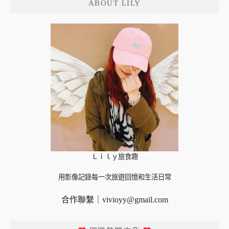
ABOUT LILY
字:
Ｌｉｌｙ旅食趣
用影像記錄每一次旅遊回憶和生活日常
合作聯繫｜
vivioyy@gmail.com