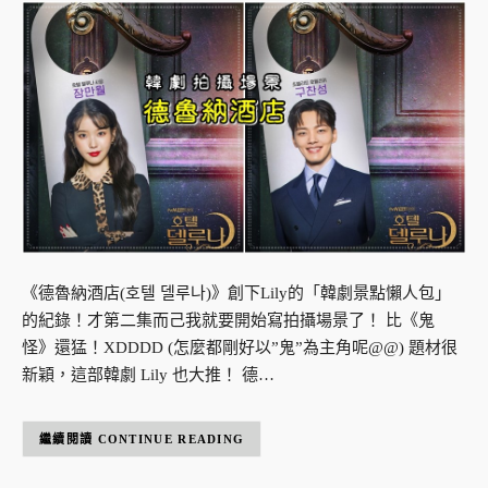
《德魯納酒店(호텔 델루나)》創下Lily的「韓劇景點懶人包」
的紀錄！才第二集而己我就要開始寫拍攝場景了！ 比《鬼
怪》還猛！XDDDD (怎麼都剛好以”鬼”為主角呢@@) 題材很
新穎，這部韓劇 Lily 也大推！ 德…
CONTINUE READING