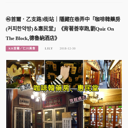
㊻首爾．乙支路3街站｜隱藏在巷弄中「咖啡韓藥房
(커피한약방)＆惠民堂」《背著善宰跑,劉Quiz On
The Block,德魯納酒店》
KR首爾／仁川美食
LILY
2018-12-30