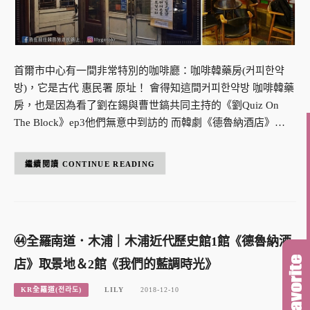
首爾市中心有一間非常特別的咖啡廳：咖啡韓藥房(커피한약
방)，它是古代 惠民署 原址！ 會得知這間커피한약방 咖啡韓藥
房，也是因為看了劉在錫與曹世鎬共同主持的《劉Quiz On
The Block》ep3他們無意中到訪的 而韓劇《德魯納酒店》…
CONTINUE READING
㊹全羅南道．木浦｜木浦近代歷史館1館《德魯納酒
店》取景地＆2館《我們的藍調時光》
KR全羅道(전라도)
LILY
2018-12-10