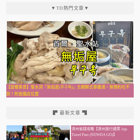
▼TD熱門文章▼
【首爾美食】聖水洞「無垢屋(무구옥)」北朝鮮式蔘雞湯，無預約吃不
到！附安國店位置
▛ 最新文章 ▜
濟州省錢攻略【濟州旅行通票 Jeju
Travel Pass (NOWDA GO)】