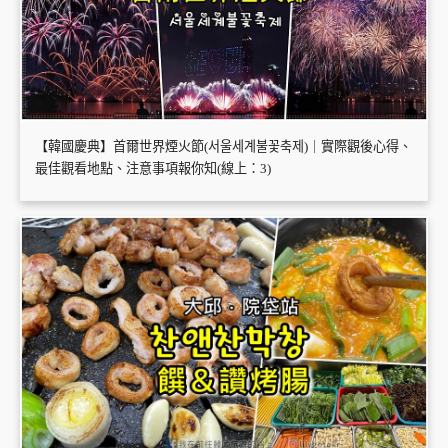
【韓國慶典】首爾世界煙火節(서울세계불꽃축제)｜實際觀後心得、
最佳觀看地點、注意事項報你知(線上：3)