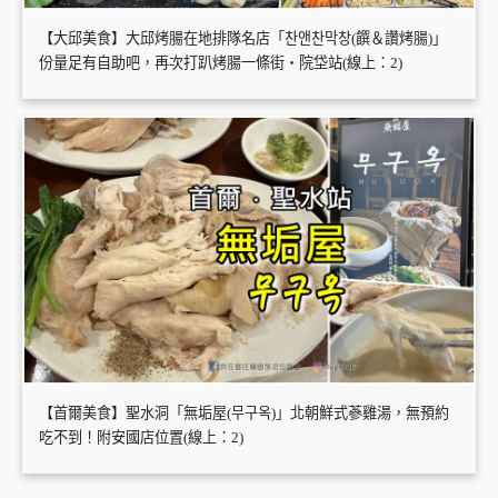
【大邱美食】大邱烤腸在地排隊名店「찬앤찬막창(饌＆讚烤腸)」
份量足有自助吧，再次打趴烤腸一條街・院垈站(線上：2)
【首爾美食】聖水洞「無垢屋(무구옥)」北朝鮮式蔘雞湯，無預約
吃不到！附安國店位置(線上：2)