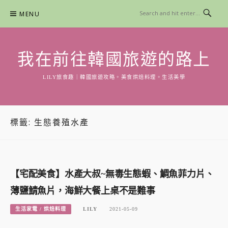
Skip
MENU
to
content
我在前往韓國旅遊的路上
LILY旅食趣｜韓國旅遊攻略。美食烘焙料理。生活美學
標籤:
生態養殖水產
【宅配美食】水產大叔~無毒生態蝦、鯛魚菲力片、
薄鹽鯖魚片，海鮮大餐上桌不是難事
生活家電 / 烘焙料理
LILY
2021-05-09