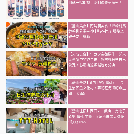
扣碼一鍵複製，聰明消費這樣省！
【釜山美食】南浦洞美食「世峰村馬
鈴薯排骨湯누리마을감자탕」獨旅及
親子友善餐廳
【大阪美食】牛カツ京都勝牛｜超人
氣傳說中的炸牛排，想吃幾分熟自己
決定，心齋橋道頓堀也有分店
【蔚山景點】6-7月限定繡球花｜長
生浦鯨魚文化村，夢幻花海與鯨魚主
題一次滿足
【釜山住宿】西面YTT飯店｜有電子
衣櫥.電梯.早餐，位於西面樂天櫻花
街,egg drop