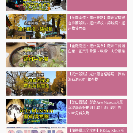
【全羅南道．羅州景點】羅州賞櫻銀
杏推薦景點：羅州鄉校、錦城館、羅
州牧使內衙
【全羅南道．羅州美食】羅州牛骨湯
白屋：正宗牛骨湯、軟嫩牛肉份量足
【光州景點】光州銀杏路秘境・探訪
漆石洞800年銀杏樹
【釜山景點】影島Arte Museum光影
沉浸藝術好拍到手軟！釜山通行證
VBP免費入場
【旅遊優惠全攻略】KKday Klook 折