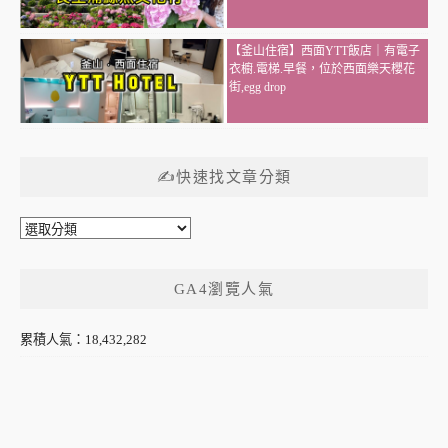
【釜山住宿】西面YTT飯店｜有電子
衣櫥.電梯.早餐，位於西面樂天櫻花
街,egg drop
✍快速找文章分類
✍
快
速
GA4瀏覽人氣
找
文
章
累積人氣：18,432,282
分
類