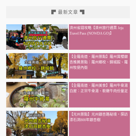
▛ 最新文章 ▜
濟州省錢攻略【濟州旅行通票 Jeju
Travel Pass (NOWDA GO)】
【全羅南道．羅州景點】羅州賞櫻銀
杏推薦景點：羅州鄉校、錦城館、羅
州牧使內衙
【全羅南道．羅州美食】羅州牛骨湯
白屋：正宗牛骨湯、軟嫩牛肉份量足
【光州景點】光州銀杏路秘境・探訪
漆石洞800年銀杏樹