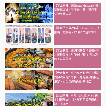
【釜山景點】影島Arte Museum光影
沉浸藝術好拍到手軟！釜山通行證
VBP免費入場
【旅遊優惠全攻略】KKday Klook 折
扣碼一鍵複製，聰明消費這樣省！
【釜山美食】南浦洞美食「世峰村馬
鈴薯排骨湯누리마을감자탕」獨旅及
親子友善餐廳
【大阪美食】牛カツ京都勝牛｜超人
氣傳說中的炸牛排，想吃幾分熟自己
決定，心齋橋道頓堀也有分店
【蔚山景點】6-7月限定繡球花｜長
生浦鯨魚文化村，夢幻花海與鯨魚主
題一次滿足