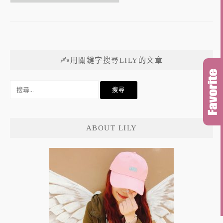
✍用關鍵字搜尋LILY的文章
搜
尋
關
鍵
ABOUT LILY
字: