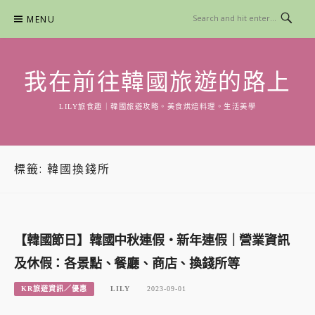
Skip
MENU
to
content
我在前往韓國旅遊的路上
LILY旅食趣｜韓國旅遊攻略。美食烘焙料理。生活美學
標籤:
韓國換錢所
【韓國節日】韓國中秋連假・新年連假｜營業資訊
及休假：各景點、餐廳、商店、換錢所等
KR旅遊資訊／優惠
LILY
2023-09-01