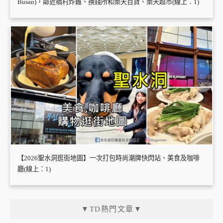
Busan)，鄰近橋村炸雞、換錢所和樂天百貨、樂天超市(線上：1)
【2026聖水洞逛街地圖】一次打包時尚潮牌快閃站、美食及咖啡
廳(線上：1)
▼TD熱門文章▼