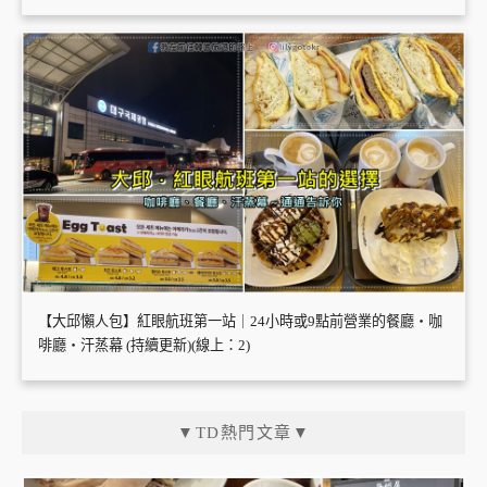
【大邱懶人包】紅眼航班第一站｜24小時或9點前營業的餐廳・咖
啡廳・汗蒸幕 (持續更新)(線上：2)
▼TD熱門文章▼