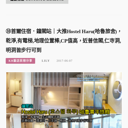
㉝首爾住宿．鐘閣站｜大推Hostel Haru(哈魯旅舍)，
乾淨,有電梯,地理位置棒,CP值高，近普信閣,仁寺洞,
明洞皆步行可到
KR飯店民宿分享
LILY
2017-06-07