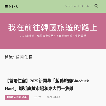
Skip
MENU
to
content
我在前往韓國旅遊的路上
LILY旅食趣｜韓國旅遊攻略。美食烘焙料理。生活美學
標籤:
首爾住宿
【首爾住宿】2025新開幕「藍鴨旅館Blueduck
Hotel」鄰近廣藏市場和東大門一隻雞
KR飯店民宿分享
LILY
2026-01-05