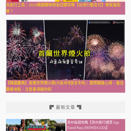
自由行工具｜2026韓國購物現金回饋攻略【台灣行動支付】哪家最划
算？
【韓國慶典】首爾世界煙火節(서울세계불꽃축제)｜實際觀後心得、最佳
觀看地點、注意事項報你知
▛ 最新文章 ▜
濟州省錢攻略【濟州旅行通票 Jeju
Travel Pass (NOWDA GO)】