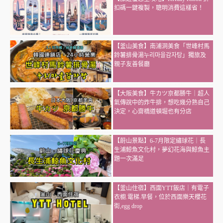
扣碼一鍵複製，聰明消費這樣省！
【釜山美食】南浦洞美食「世峰村馬
鈴薯排骨湯누리마을감자탕」獨旅及
親子友善餐廳
【大阪美食】牛カツ京都勝牛｜超人
氣傳說中的炸牛排，想吃幾分熟自己
決定，心齋橋道頓堀也有分店
【蔚山景點】6-7月限定繡球花｜長
生浦鯨魚文化村，夢幻花海與鯨魚主
題一次滿足
【釜山住宿】西面YTT飯店｜有電子
衣櫥.電梯.早餐，位於西面樂天櫻花
街,egg drop