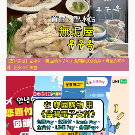
【首爾美食】聖水洞「無垢屋(무구옥)」北朝鮮式蔘雞湯，無預約吃不
到！附安國店位置