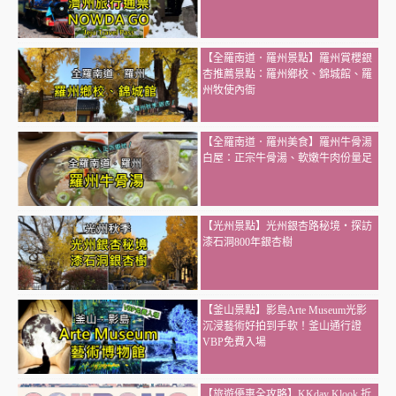
【全羅南道．羅州景點】羅州賞櫻銀
杏推薦景點：羅州鄉校、錦城館、羅
州牧使內衙
【全羅南道．羅州美食】羅州牛骨湯
白屋：正宗牛骨湯、軟嫩牛肉份量足
【光州景點】光州銀杏路秘境・探訪
漆石洞800年銀杏樹
【釜山景點】影島Arte Museum光影
沉浸藝術好拍到手軟！釜山通行證
VBP免費入場
【旅遊優惠全攻略】KKday Klook 折