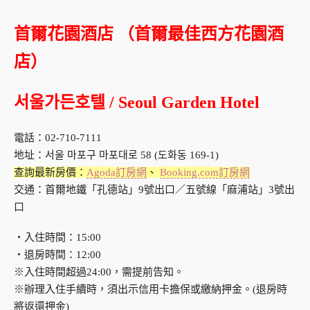
首爾花園酒店 （首爾最佳西方花園酒
店）
서울가든호텔 / Seoul Garden Hotel
電話：02-710-7111
地址：서울 마포구 마포대로 58 (도화동 169-1)
查詢最新房價：
Agoda訂房網
、
Booking.com訂房網
交通：首爾地鐵「孔德站」9號出口／五號線「麻浦站」3號出
口
・入住時間：15:00
・退房時間：12:00
※入住時間超過24:00，需提前告知。
※辦理入住手續時，須出示信用卡擔保或繳納押金。(退房時
將返還押金)