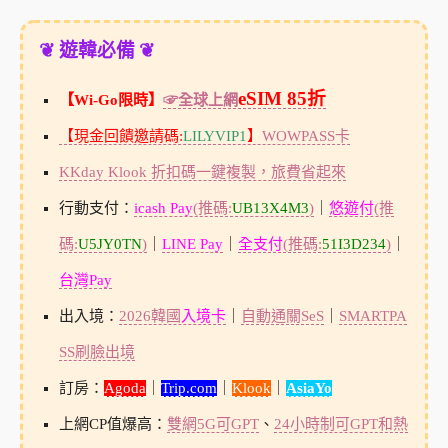
❦ 遊韓必備 ❦
eSIM 85折
【Wi-Go限時】
☞全球上網
【現金回饋邀請碼:
LILYVIP1
】
WOWPASS卡
KKday Klook 折扣碼一鍵複製，旅費省起來
行動支付：
icash Pay
(推碼:
UB13X4M3
)
｜
悠遊付
(推
碼:
U5JY0TN
)
｜
LINE Pay
｜
全支付
(推碼:
51I3D234
)
｜
台灣Pay
出入境：
2026韓國
入境卡
｜
自動通關SeS
｜
SMARTPA
SS刷臉出境
訂房：
Agoda
｜
Trip.com
｜
Klook
｜
AsiaYo
上網CP值爆高：
雙網5G可GPT
、
24小時制可GPT和熱