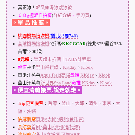
真正涼！
輕又絲滑涼感涼被
６８g極輕自拍棒
(
詳細介紹
、
手刀買
)
。單 品 推 薦。
桃園機場接送機
(雙北只要740)
全球機場接送機
9折碼:
KKCCCAR
(雙北675/曼谷350/
首爾1300起)
0元領
：
樂天超市折價
｜
TABA計程車
超值
神卡
釜山通行證
：
KKday
、
Klook
首爾汗蒸幕
Aqua Field高陽
激推
KKday
、
Klook
釜山汗蒸幕
新世界Spa Land
激推
KKday
、
Klook
。便宜清艙機票.說走就走。
Trip便宜機票
：
首爾
、
釜山
、
大邱
、
清州
、
東京
、
大
阪
、
沖繩
德威航空
首爾×大邱×濟州(含托運)
真航空
首爾×釜山×濟州(含托運)
濟州航空
釜山(含托運,可加VBP)