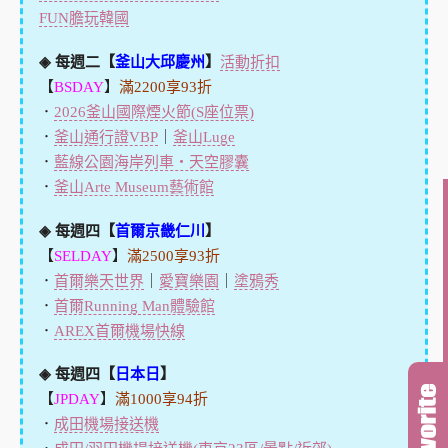
FUN膽玩韓國
◈ 每週二【
釜山大邱慶州
】
活動折扣
【
BSDAY
】
滿2200享93折
．
2026釜山國際煙火節(S座位票)
．
釜山通行證VBP
｜
釜山Luge
．
藍線公園海岸列車・天空膠囊
．
釜山Arte Museum藝術館
◈ 每週四【
首爾京畿仁川
】
【
SELDAY
】
滿2500享93折
．
首爾樂天世界
｜
愛寶樂園
｜
塗鴉秀
．
首爾Running Man體驗館
．
AREX首爾機場快線
◈ 每週四【
日本日
】
【
JPDAY
】
滿1000享94折
．
成田機場接送機