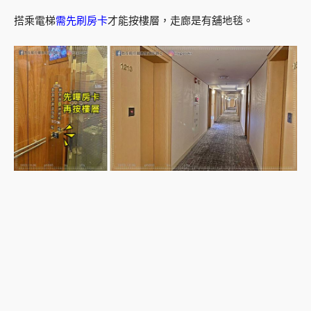
搭乘電梯
需先刷房卡
才能按樓層，走廊是有舖地毯。