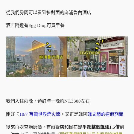
從我們房間可以看到斜對面的麻浦魯內酒店
酒店附近有Egg Drop可買早餐
我們入住兩晚，預訂時一晚約NT.3300左右
剛好卡
10/7 首爾世界煙火節
，又正是韓國
韓文節的連假期間
後來再次查詢房價，首爾飯店和民宿幾乎都
整個飆漲1.5倍
到