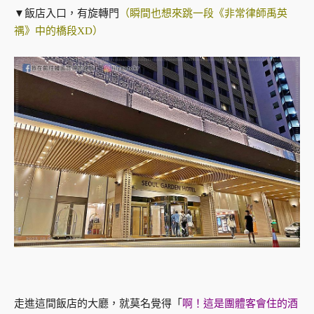
▼飯店入口，有旋轉門
（瞬間也想來跳一段《非常律師禹英
禑》中的橋段XD）
走進這間飯店的大廳，就莫名覺得「
啊！這是團體客會住的酒