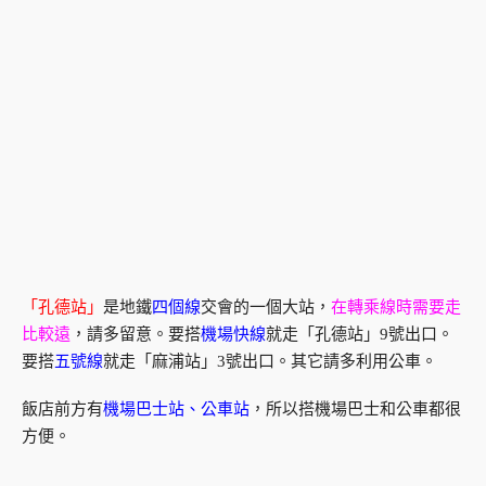
「孔德站」
是地鐵
四個線
交會的一個大站，
在轉乘線時需要走
比較遠
，請多留意。要搭
機場快線
就走「孔德站」9號出口。
要搭
五號線
就走「麻浦站」3號出口。其它請多利用公車。
飯店前方有
機場巴士站、公車站
，所以搭機場巴士和公車都很
方便。