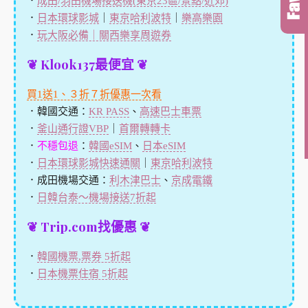
．
成田/羽田機場接送機(東京23區/景點/近郊)
．
日本環球影城
｜
東京哈利波特
｜
樂高樂園
．
玩大阪必備｜關西樂享周遊券
❦ Klook137最便宜 ❦
買1送1、３折７折優惠一次看
．韓國交通：
KR PASS
、
高速巴士車票
．
釜山通行證VBP
｜
首爾轉轉卡
．
不穩包退
：
韓國eSIM
、
日本eSIM
．
日本環球影城快速通關
｜
東京哈利波特
．成田機場交通：
利木津巴士
、
京成電鐵
．
日韓台泰～機場接送7折起
❦ Trip.com找優惠 ❦
．
韓國機票,票券 5折起
．
日本機票住宿 5折起