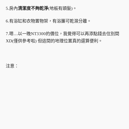
5.房內
清潔度不夠乾淨
(地板有頭髮)。
6.有浴缸和衣物置物架，有浴簾可乾濕分離。
7.嗯…以一晚NT3300的價位，我覺得可以再添點錢去住別間
XD(僅供參考啦) 但這間的地理位置真的還算便利。
注意：