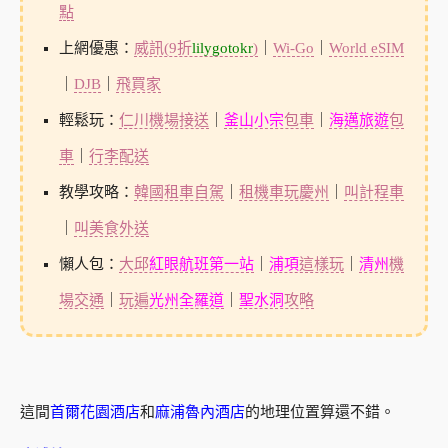
點
上網優惠：
威訊(9折
lilygotokr
)
｜
Wi-Go
｜
World eSIM
｜
DJB
｜
飛買家
輕鬆玩：
仁川機場接送
｜
釜山小宗
包車
｜
海邁旅遊
包
車
｜
行李配送
教學攻略：
韓國租車自駕
｜
租機車玩慶州
｜
叫計程車
｜
叫美食外送
懶人包：
大邱
紅眼航班第一站
｜
浦項
這樣玩
｜
清州
機
場交通
｜
玩遍
光州全羅道
｜
聖水洞
攻略
這間
首爾花園酒店
和
麻浦魯內酒店
的地理位置算還不錯。