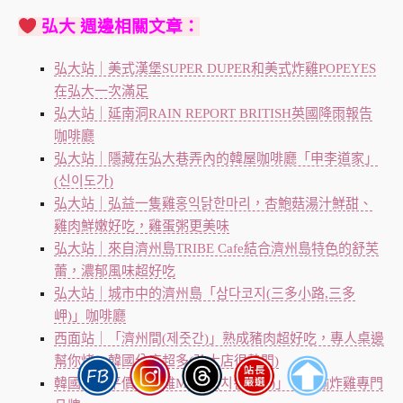
弘大 週邊相關文章：
弘大站｜美式漢堡SUPER DUPER和美式炸雞POPEYES
在弘大一次滿足
弘大站｜延南洞RAIN REPORT BRITISH英國降雨報告
咖啡廳
弘大站｜隱藏在弘大巷弄內的韓屋咖啡廳「申李道家」
(신이도가)
弘大站｜弘益一隻雞홍익닭한마리，杏鮑菇湯汁鮮甜、
雞肉鮮嫩好吃，雞蛋粥更美味
弘大站｜來自濟州島TRIBE Cafe結合濟州島特色的舒芙
蕾，濃郁風味超好吃
弘大站｜城市中的濟州島「삼다코지(三多小路,三多
岬)」咖啡廳
西面站｜「濟州間(제줏간)」熟成豬肉超好吃，專人桌邊
幫你烤，韓國分店超多(弘大店很熱門)
韓國連鎖平價「炸雞MARU(치킨마루)」，不輸炸雞專門