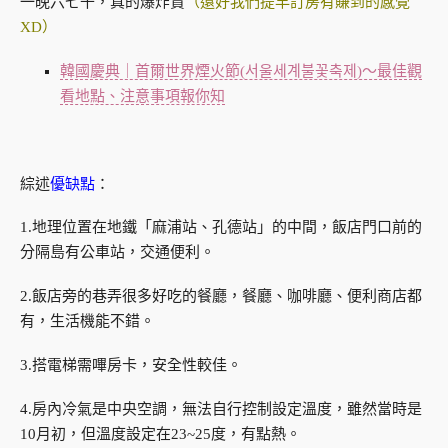
一晚六七千，真的爆炸貴
（還好我們提早訂房有賺到的感覺
XD）
韓國慶典｜首爾世界煙火節(서울세계불꽃축제)～最佳觀
看地點、注意事項報你知
綜述
優缺點
：
1.地理位置在地鐵「麻浦站、孔德站」的中間，飯店門口前的
分隔島有公車站，交通便利。
2.飯店旁的巷弄很多好吃的餐廳，餐廳、咖啡廳、便利商店都
有，生活機能不錯。
3.搭電梯需嗶房卡，安全性較佳。
4.房內冷氣是中央空調，無法自行控制設定溫度，雖然當時是
10月初，但溫度設定在23~25度，有點熱。