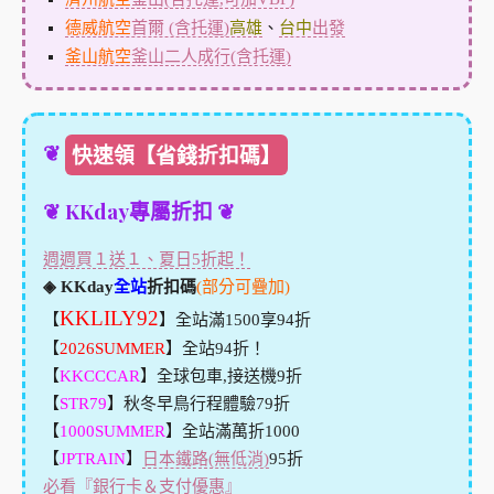
德威航空
首爾 (含托運)
高雄
、
台中
出發
釜山航空
釜山二人成行(含托運)
❦
快速領【省錢折扣碼】
❦ KKday專屬折扣 ❦
週週買１送１、夏日5折起！
◈ KKday
全站
折扣碼
(部分可疊加)
KKLILY92
【
】全站滿1500享94折
【
2026SUMMER
】全站94折！
【
KKCCCAR
】全球包車,接送機9折
【
STR79
】秋冬早鳥行程體驗79折
【
1000SUMMER
】全站滿萬折1000
【
JPTRAIN
】
日本鐵路(無低消)
95折
必看『銀行卡＆支付優惠』