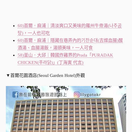
60)首爾．麻浦｜清淡爽口又美味的羅州牛骨湯(나주곰
탕)，一人也可吃
60)首爾．麻浦｜隱藏在巷弄內的기찬순대(吉燦血腸)醒
酒湯、血腸湯飯，湯頭美味，一人可食
58)釜山．大邱｜韓國炸雞界的Prada「PURADAK
CHICKEN(푸라닭)」(丁海寅 代言)
▼首爾花園酒店(Seoul Garden Hotel)外觀