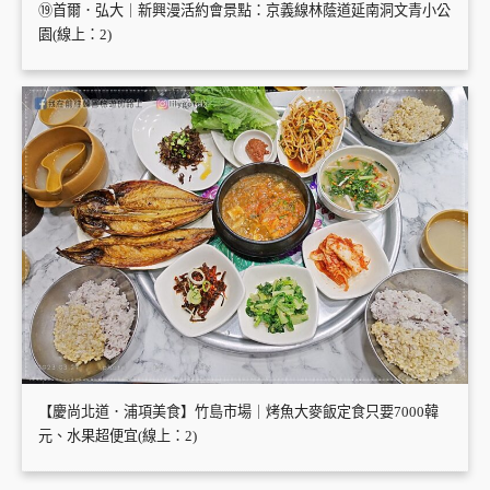
⑲首爾．弘大｜新興漫活約會景點：京義線林蔭道延南洞文青小公
園(線上：2)
【慶尚北道．浦項美食】竹島市場｜烤魚大麥飯定食只要7000韓
元、水果超便宜(線上：2)