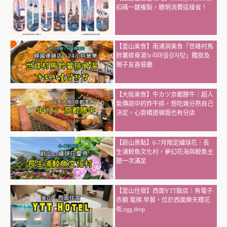
扣碼一鍵複製，聰明消費這樣省！
【釜山美食】南浦洞美食「世峰村馬
鈴薯排骨湯누리마을감자탕」獨旅及
親子友善餐廳
【大阪美食】牛カツ京都勝牛｜超人
氣傳說中的炸牛排，想吃幾分熟自己
決定，心齋橋道頓堀也有分店
【蔚山景點】6-7月限定繡球花｜長
生浦鯨魚文化村，夢幻花海與鯨魚主
題一次滿足
【釜山住宿】西面YTT飯店｜有電子
衣櫥.電梯.早餐，位於西面樂天櫻花
街,egg drop