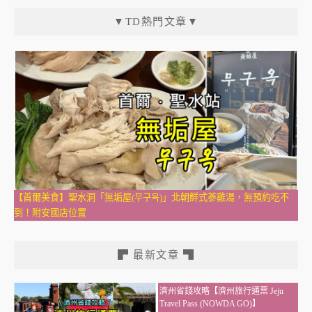
▼TD熱門文章▼
【首爾美食】聖水洞「無垢屋(무구옥)」北朝鮮式蔘雞湯，無預約吃不
到！附安國店位置
▛ 最新文章 ▜
濟州省錢攻略【濟州旅行通票 Jeju
Travel Pass (NOWDA GO)】