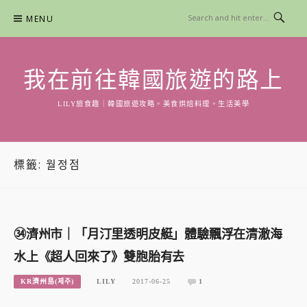
Skip
MENU
to
content
我在前往韓國旅遊的路上
LILY旅食趣｜韓國旅遊攻略。美食烘焙料理。生活美學
標籤:
월정점
㉞濟州市｜「月汀里透明皮艇」體驗飄浮在清澈海
水上《超人回來了》雙胞胎有去
KR濟州島(제주)
LILY
2017-06-25
1