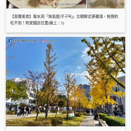
【首爾美食】聖水洞「無垢屋(무구옥)」北朝鮮式蔘雞湯，無預約
吃不到！附安國店位置(線上：5)