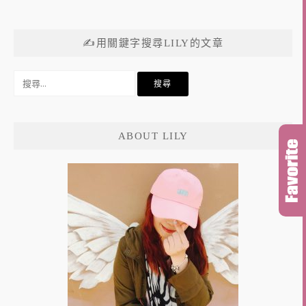
✍用關鍵字搜尋LILY的文章
搜
尋
關
鍵
ABOUT LILY
字: