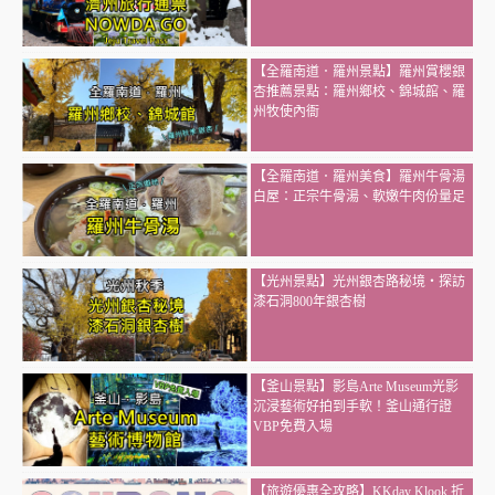
【全羅南道．羅州景點】羅州賞櫻銀
杏推薦景點：羅州鄉校、錦城館、羅
州牧使內衙
【全羅南道．羅州美食】羅州牛骨湯
白屋：正宗牛骨湯、軟嫩牛肉份量足
【光州景點】光州銀杏路秘境・探訪
漆石洞800年銀杏樹
【釜山景點】影島Arte Museum光影
沉浸藝術好拍到手軟！釜山通行證
VBP免費入場
【旅遊優惠全攻略】KKday Klook 折