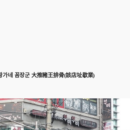
가네 꼼장군 大推豬王排骨(該店址歇業)