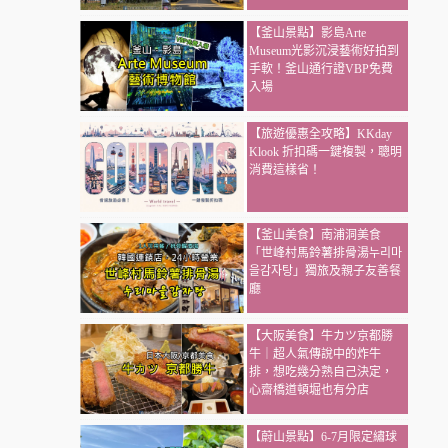
【釜山景點】影島Arte
Museum光影沉浸藝術好拍到
手軟！釜山通行證VBP免費
入場
【旅遊優惠全攻略】KKday
Klook 折扣碼一鍵複製，聰明
消費這樣省！
【釜山美食】南浦洞美食
「世峰村馬鈴薯排骨湯누리마
을감자탕」獨旅及親子友善餐
廳
【大阪美食】牛カツ京都勝
牛｜超人氣傳說中的炸牛
排，想吃幾分熟自己決定，
心齋橋道頓堀也有分店
【蔚山景點】6-7月限定繡球