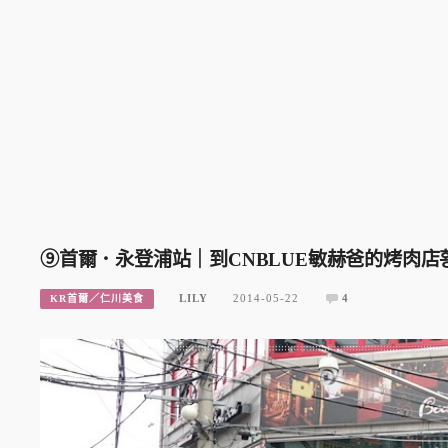
⑨首爾．永登浦站｜到CNBLUE敏赫爸的烤肉店황
LILY
2014-05-22
4
KR首爾／仁川美食