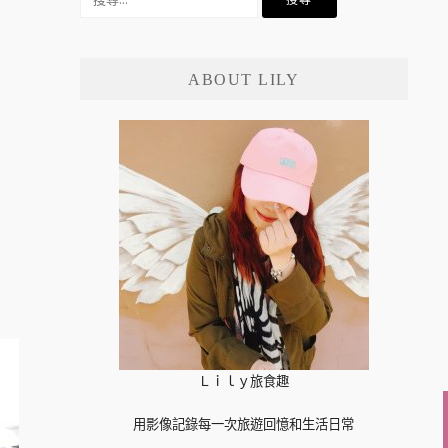
尋
關
鍵
ABOUT LILY
字:
Ｌｉｌｙ旅食趣
用影像記錄每一次旅遊回憶和生活日常