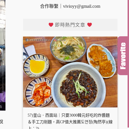
合作聯繫｜
vivioyy@gmail.com
即時熱門文章
57)釜山．西面站｜只要3000韓元好吃的炸醬麵
說
＆手工刀削麵，高CP值大推薦도연정(陶然亭)(線
上：2)