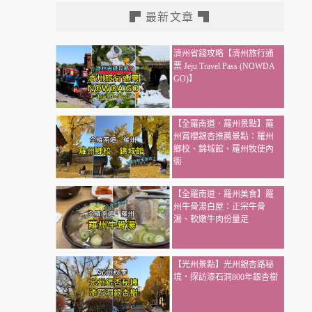
▛ 最新文章 ▜
濟州省錢攻略【濟州旅行通
票 Jeju Travel Pass (NOWDA
GO)】
【全羅南道．羅州景點】羅
州賞櫻銀杏推薦景點：羅州
鄉校、錦城館、羅州牧使內
衙
【全羅南道．羅州美食】羅
州牛骨湯白屋：正宗牛骨
湯、軟嫩牛肉份量足
【光州景點】光州銀杏路秘
境・探訪漆石洞800年銀杏樹