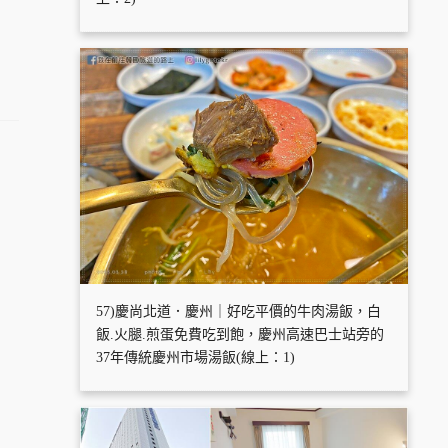
57)慶尚北道．慶州｜好吃平價的牛肉湯飯，白
飯.火腿.煎蛋免費吃到飽，慶州高速巴士站旁的
37年傳統慶州市場湯飯(線上：1)