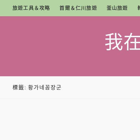
Skip
旅遊工具＆攻略
首爾＆仁川旅遊
釜山旅遊
to
content
我
標籤:
황가네꼼장군