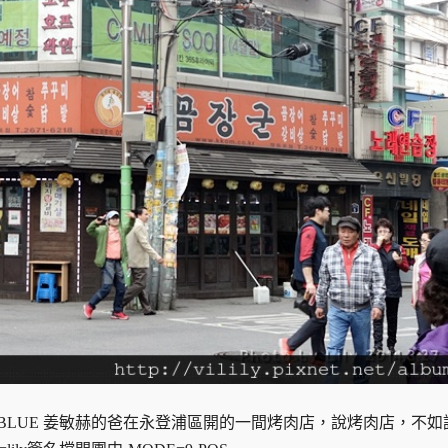
是CNBLUE 姜敏赫的爸在永登浦區開的一間烤肉店，說烤肉店，不如