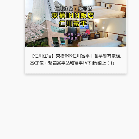
【仁川住宿】東橫INN仁川富平｜含早餐有電梯,
高CP值，緊臨富平站和富平地下街(線上：1)