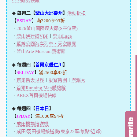
◈ 每週二【
釜山大邱慶州
】
活動折扣
【
BSDAY
】
滿2200享93折
．
2026釜山國際煙火節(S座位票)
．
釜山通行證VBP
｜
釜山Luge
．
藍線公園海岸列車・天空膠囊
．
釜山Arte Museum藝術館
◈ 每週四【
首爾京畿仁川
】
【
SELDAY
】
滿2500享93折
．
首爾樂天世界
｜
愛寶樂園
｜
塗鴉秀
．
首爾Running Man體驗館
．
AREX首爾機場快線
◈ 每週四【
日本日
】
【
JPDAY
】
滿1000享94折
．
成田機場接送機
．
成田/羽田機場接送機(東京23區/景點/近郊)