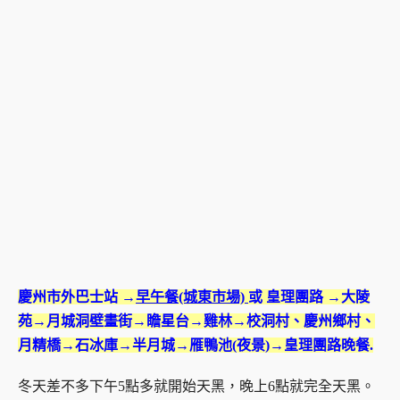
慶州市外巴士站 →
早午餐(城東市場)
或 皇理團路 →大陵
苑→月城洞壁畫街→瞻星台→雞林→校洞村、慶州鄉村、
月精橋→石冰庫→半月城→雁鴨池(夜景)→皇理團路晚餐.
冬天差不多下午5點多就開始天黑，晚上6點就完全天黑。