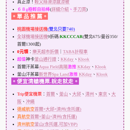
真正涼！
輕又絲滑涼感涼被
６８g極輕自拍棒
(
詳細介紹
、
手刀買
)
。單 品 推 薦。
桃園機場接送機
(雙北只要740)
全球機場接送機
9折碼:
KKCCCAR
(雙北675/曼谷350/
首爾1300起)
0元領
：
樂天超市折價
｜
TABA計程車
超值
神卡
釜山通行證
：
KKday
、
Klook
首爾汗蒸幕
Aqua Field高陽
激推
KKday
、
Klook
釜山汗蒸幕
新世界Spa Land
激推
KKday
、
Klook
。便宜清艙機票.說走就走。
Trip便宜機票
：
首爾
、
釜山
、
大邱
、
清州
、
東京
、
大
阪
、
沖繩
德威航空
首爾×大邱×濟州(含托運)
真航空
首爾×釜山×濟州(含托運)
濟州航空
釜山(含托運,可加VBP)