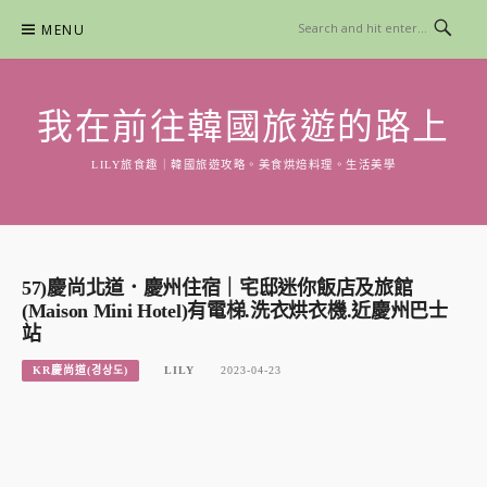
Skip
MENU
to
content
我在前往韓國旅遊的路上
LILY旅食趣｜韓國旅遊攻略。美食烘焙料理。生活美學
57)慶尚北道．慶州住宿｜宅邸迷你飯店及旅館
(Maison Mini Hotel)有電梯.洗衣烘衣機.近慶州巴士
站
KR慶尚道(경상도)
LILY
2023-04-23