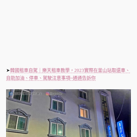
➤
韓國租車自駕｜樂天租車教學，2023實際在釜山站取還車、
自助加油、停車、駕駛注意事項~通通告訴你