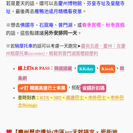
若是夏天的話，還可以去
慶州博物館、芬皇寺址及皇龍寺
址
，最後再去
雁鴨池或月精橋看夜景
。
※想去
佛國寺、石窟庵、普門湖
，或
春季賞櫻、秋季賞楓
的話，這些點建議
另外安排同一天
。
※若
騎摩托車
的話可以考慮一天跑完➤
慶尚北道．慶州｜在慶
州租摩托車(scooter)，輕鬆到普門湖賞櫻超便利
線上訂KR PASS：
韓國國鐵
、
、
、
韓
KKday
Klook
巢網
，搭配
☞訂 韓國高速巴士車票
省錢折扣碼
查時刻表：
KTX
、
SRT
、
高速巴士
、
市外巴士
、
市外巴
士Bustago
【慶州歷史遺址(市區)一天就搞定 x 逛街地