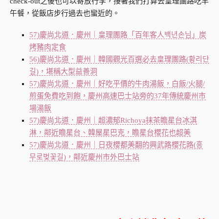
check-out之後也可以寄放行李，接著我們打算去皇理團路吃早
午餐，從飯店步行過去也蠻近的。
57)慶尚北道．慶州｜皇理團路「百年客人백년손님」炭
烤豬肉定食
56)慶尚北道．慶州｜韓國觀光百選必去皇理團路(황리단
길)，堪稱大型益善洞
57)慶尚北道．慶州｜好吃平價的牛肉湯飯，白飯/火腿/
煎蛋免費吃到飽，慶州高速巴士站旁的37年傳統慶州市
場湯飯
57)慶尚北道．慶州｜超濃郁Richoya抹茶瞻星台冰淇
淋，鄰近瞻星台、韓屋星巴克，瞻星台櫻花也超美
57)慶尚北道．慶州｜日夜櫻都美翻的興武路櫻花路(흥
무로벚꽃길)，鄰近慶州市外巴士站