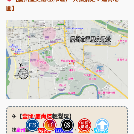
圖】
✈【
釜邱/慶尚道
輕鬆玩】
找
慶州
飯店➜
Agoda
、
Trip.com
、
Klook
、
AsiaYo