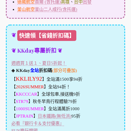
德威航空
首爾 (含托運)
高雄
、
台中
出發
釜山航空
釜山二人成行(含托運)
❦
快速領【省錢折扣碼】
❦ KKday專屬折扣 ❦
週週買１送１、夏日5折起！
◈ KKday
全站
折扣碼
(部分可疊加)
KKLILY92
【
】全站滿1500享94折
【
2026SUMMER
】全站94折！
【
KKCCCAR
】全球包車,接送機9折
【
STR79
】秋冬早鳥行程體驗79折
【
1000SUMMER
】全站滿萬折1000
【
JPTRAIN
】
日本鐵路(無低消)
95折
必看『銀行卡＆支付優惠』
FUN膽玩韓國