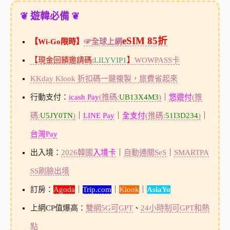
❦ 遊韓必備 ❦
eSIM 85折
【Wi-Go限時】
☞全球上網
【現金回饋邀請碼:
LILYVIP1
】
WOWPASS卡
KKday Klook 折扣碼一鍵複製，旅費省起來
行動支付：
icash Pay
(推碼:
UB13X4M3
)
｜
悠遊付
(推
碼:
U5JY0TN
)
｜
LINE Pay
｜
全支付
(推碼:
51I3D234
)
｜
台灣Pay
出入境：
2026韓國
入境卡
｜
自動通關SeS
｜
SMARTPA
SS刷臉出境
訂房：
Agoda
｜
Trip.com
｜
Klook
｜
AsiaYo
上網CP值爆高：
雙網5G可GPT
、
24小時制可GPT和熱
點