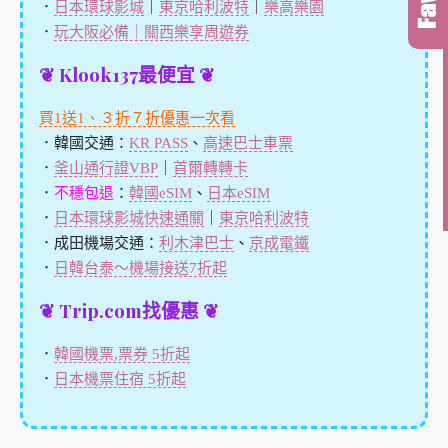
．
日本環球影城
｜
東京哈利波特
｜
樂高樂園
．
玩大阪必備｜關西樂享周遊券
❦ Klook137最便宜 ❦
買1送1、３折７折優惠一次看
．韓國交通：
KR PASS
、
高速巴士車票
．
釜山通行證VBP
｜
首爾轉轉卡
．
不穩包退
：
韓國eSIM
、
日本eSIM
．
日本環球影城快速通關
｜
東京哈利波特
．成田機場交通：
利木津巴士
、
京成電鐵
．
日韓台泰～機場接送7折起
❦ Trip.com找優惠 ❦
．
韓國機票,票券 5折起
．
日本機票住宿 5折起