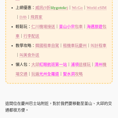
上網優惠：
威訊(9折
lilygotokr
)
｜
Wi-Go
｜
World eSIM
｜
DJB
｜
飛買家
輕鬆玩：
仁川機場接送
｜
釜山小宗
包車
｜
海邁旅遊
包
車
｜
行李配送
教學攻略：
韓國租車自駕
｜
租機車玩慶州
｜
叫計程車
｜
叫美食外送
懶人包：
大邱
紅眼航班第一站
｜
浦項
這樣玩
｜
清州
機
場交通
｜
玩遍
光州全羅道
｜
聖水洞
攻略
這間位在慶州巴士站附近，對於我們要移動至釜山、大邱的交
通都很方便。