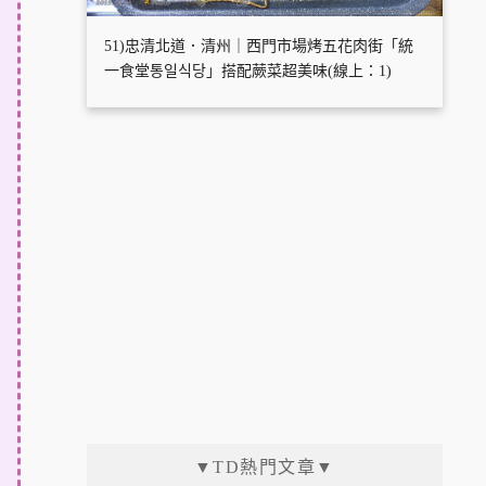
51)忠清北道．清州｜西門市場烤五花肉街「統
一食堂통일식당」搭配蕨菜超美味(線上：1)
▼TD熱門文章▼