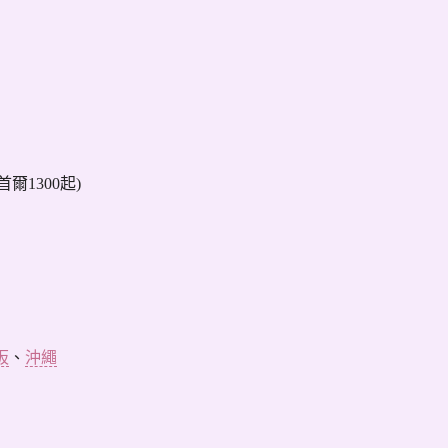
/首爾1300起)
阪
、
沖繩