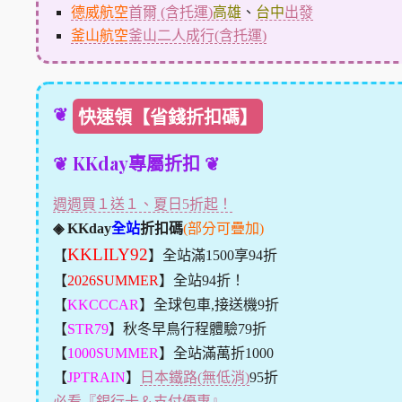
德威航空
首爾 (含托運)
高雄
、
台中
出發
釜山航空
釜山二人成行(含托運)
❦
快速領【省錢折扣碼】
❦ KKday專屬折扣 ❦
週週買１送１、夏日5折起！
◈ KKday
全站
折扣碼
(部分可疊加)
KKLILY92
【
】全站滿1500享94折
【
2026SUMMER
】全站94折！
【
KKCCCAR
】全球包車,接送機9折
【
STR79
】秋冬早鳥行程體驗79折
【
1000SUMMER
】全站滿萬折1000
【
JPTRAIN
】
日本鐵路(無低消)
95折
必看『銀行卡＆支付優惠』