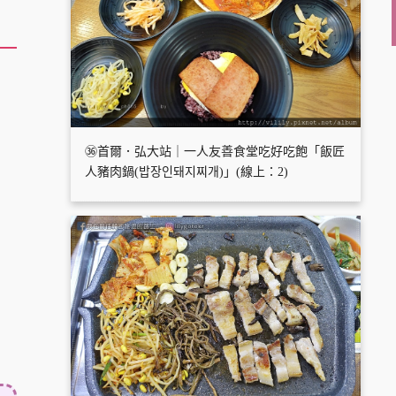
㊱首爾．弘大站｜一人友善食堂吃好吃飽「飯匠
人豬肉鍋(밥장인돼지찌개)」(線上：2)