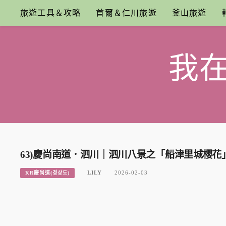
Skip
旅遊工具＆攻略
首爾＆仁川旅遊
釜山旅遊
to
content
我
63)慶尚南道．泗川｜泗川八景之「船津里城櫻
LILY
2026-02-03
KR慶尚道(경상도)