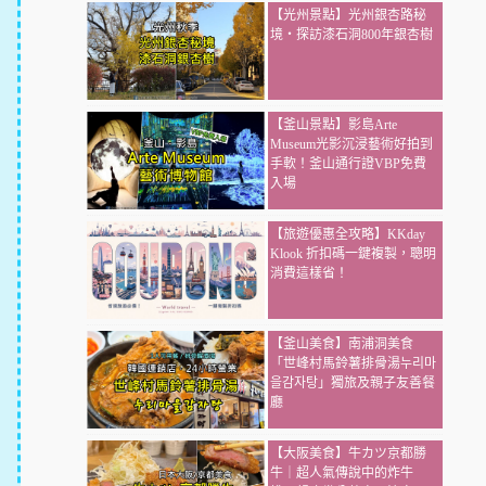
【光州景點】光州銀杏路秘
境・探訪漆石洞800年銀杏樹
【釜山景點】影島Arte
Museum光影沉浸藝術好拍到
手軟！釜山通行證VBP免費
入場
【旅遊優惠全攻略】KKday
Klook 折扣碼一鍵複製，聰明
消費這樣省！
【釜山美食】南浦洞美食
「世峰村馬鈴薯排骨湯누리마
을감자탕」獨旅及親子友善餐
廳
【大阪美食】牛カツ京都勝
牛｜超人氣傳說中的炸牛