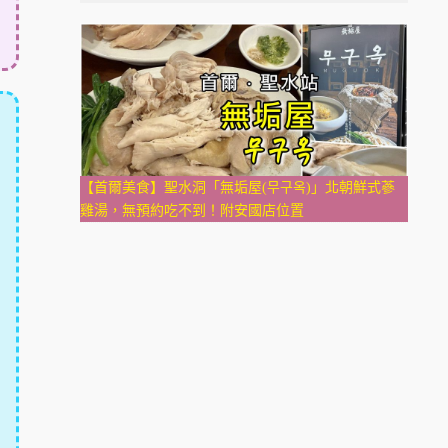
【首爾美食】聖水洞「無垢屋(무구옥)」北朝鮮式蔘
雞湯，無預約吃不到！附安國店位置