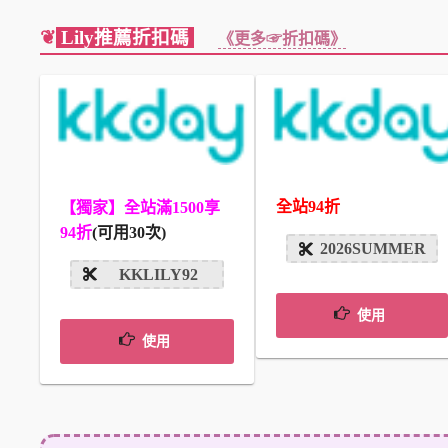
❦
Lily推薦折扣碼
《更多☞折扣碼》
全站94折
【獨家】全站滿1500享
94折
(可用30次)
2026SUMMER
KKLILY92
使用
使用