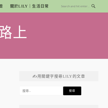
遊
關於LILY｜生活日常
路上
✍用關鍵字搜尋LILY的文章
搜
尋
關
鍵