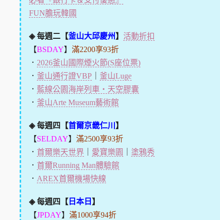
FUN膽玩韓國
◈ 每週二【
釜山大邱慶州
】
活動折扣
【
BSDAY
】
滿2200享93折
．
2026釜山國際煙火節(S座位票)
．
釜山通行證VBP
｜
釜山Luge
．
藍線公園海岸列車・天空膠囊
．
釜山Arte Museum藝術館
◈ 每週四【
首爾京畿仁川
】
【
SELDAY
】
滿2500享93折
．
首爾樂天世界
｜
愛寶樂園
｜
塗鴉秀
．
首爾Running Man體驗館
．
AREX首爾機場快線
◈ 每週四【
日本日
】
【
JPDAY
】
滿1000享94折