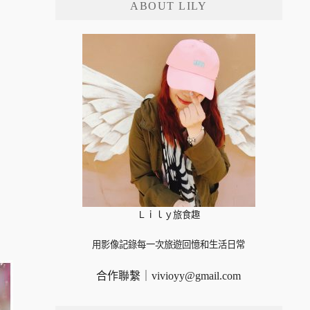
ABOUT LILY
字:
Ｌｉｌｙ旅食趣
用影像記錄每一次旅遊回憶和生活日常
合作聯繫｜
vivioyy@gmail.com