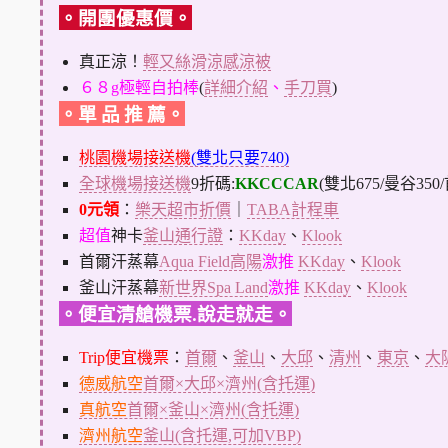
。開團優惠價。
真正涼！
輕又絲滑涼感涼被
６８g極輕自拍棒
(
詳細介紹
、
手刀買
)
。單 品 推 薦。
桃園機場接送機
(雙北只要740)
全球機場接送機
9折碼:
KKCCCAR
(雙北675/曼谷350
0元領
：
樂天超市折價
｜
TABA計程車
超值
神卡
釜山通行證
：
KKday
、
Klook
首爾汗蒸幕
Aqua Field高陽
激推
KKday
、
Klook
釜山汗蒸幕
新世界Spa Land
激推
KKday
、
Klook
。便宜清艙機票.說走就走。
Trip便宜機票
：
首爾
、
釜山
、
大邱
、
清州
、
東京
、
大
德威航空
首爾×大邱×濟州(含托運)
真航空
首爾×釜山×濟州(含托運)
濟州航空
釜山(含托運,可加VBP)