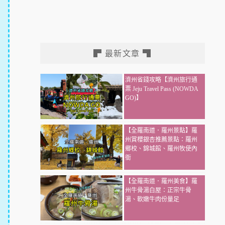
▛ 最新文章 ▜
濟州省錢攻略【濟州旅行通
票 Jeju Travel Pass (NOWDA
GO)】
【全羅南道．羅州景點】羅
州賞櫻銀杏推薦景點：羅州
鄉校、錦城館、羅州牧使內
衙
【全羅南道．羅州美食】羅
州牛骨湯白屋：正宗牛骨
湯、軟嫩牛肉份量足