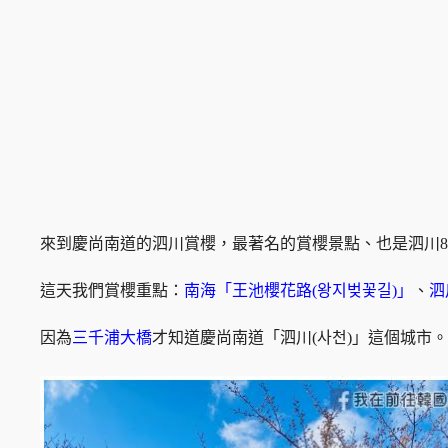
來到慶尚南道的泗川賞櫻，最著名的賞櫻景點、也是泗川
這天我們賞櫻重點：
南海「王池櫻花路(왕지벚꽃길)」
、
泗
因為
三千浦大橋
才知道慶尚南道「泗川(사천)」這個城市。