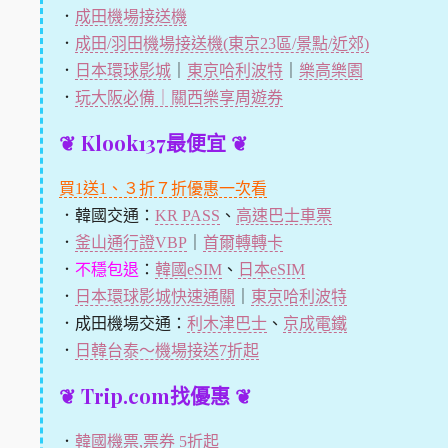
．
成田機場接送機
．
成田/羽田機場接送機(東京23區/景點/近郊)
．
日本環球影城
｜
東京哈利波特
｜
樂高樂園
．
玩大阪必備｜關西樂享周遊券
❦ Klook137最便宜 ❦
買1送1、３折７折優惠一次看
．韓國交通：
KR PASS
、
高速巴士車票
．
釜山通行證VBP
｜
首爾轉轉卡
．
不穩包退
：
韓國eSIM
、
日本eSIM
．
日本環球影城快速通關
｜
東京哈利波特
．成田機場交通：
利木津巴士
、
京成電鐵
．
日韓台泰～機場接送7折起
❦ Trip.com找優惠 ❦
．
韓國機票,票券 5折起