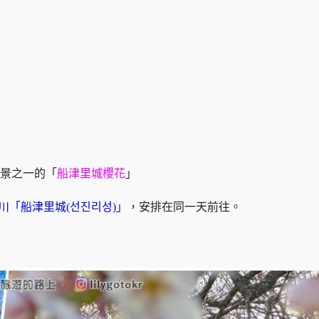
8景之一的「
船津里城櫻花
」
川「船津里城(선진리성)」
，安排在同一天前往。