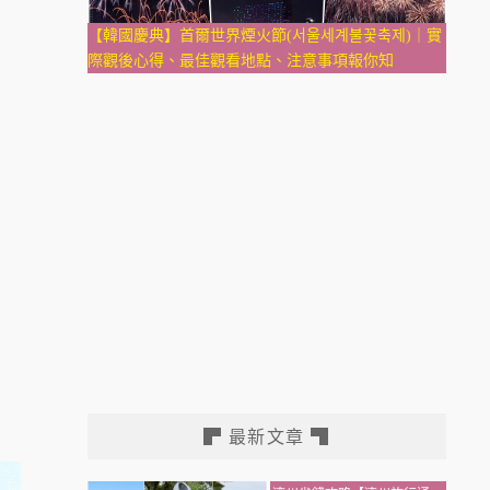
【韓國慶典】首爾世界煙火節(서울세계불꽃축제)｜實
際觀後心得、最佳觀看地點、注意事項報你知
▛ 最新文章 ▜