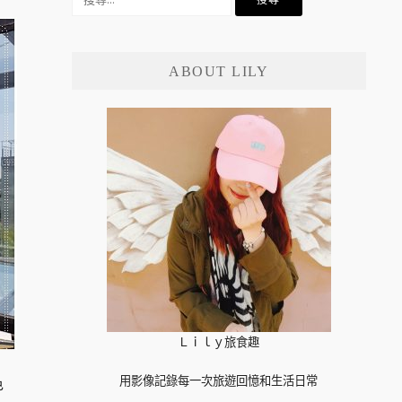
尋
關
鍵
ABOUT LILY
字:
Ｌｉｌｙ旅食趣
用影像記錄每一次旅遊回憶和生活日常
色