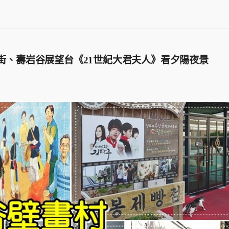
街、壽岩谷展望台《21世紀大君夫人》看夕陽夜景