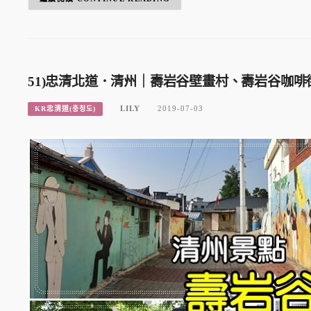
51)忠清北道．清州｜壽岩谷壁畫村、壽岩谷咖啡
LILY
2019-07-03
KR忠清道(충청도)