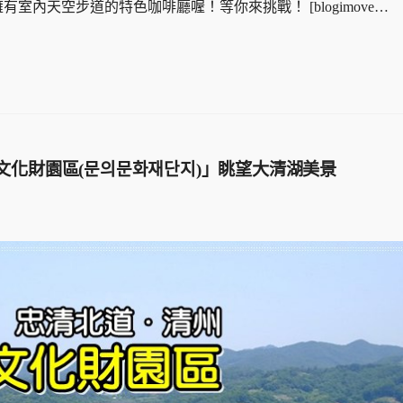
擁有室內天空步道的特色咖啡廳喔！等你來挑戰！ [blogimove…
文化財園區(문의문화재단지)」眺望大清湖美景