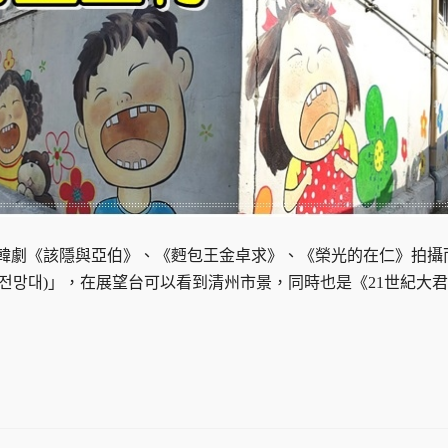
為韓劇《該隱與亞伯》、《麪包王金卓求》、《榮光的在仁》拍攝
전망대)」，在展望台可以看到清州市景，同時也是《21世紀大