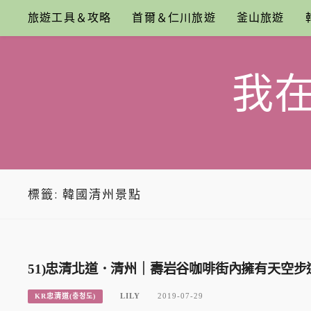
Skip
旅遊工具＆攻略
首爾＆仁川旅遊
釜山旅遊
to
content
我
標籤:
韓國清州景點
51)忠清北道．清州｜壽岩谷咖啡街內擁有天空步道的C
LILY
2019-07-29
KR忠清道(충청도)