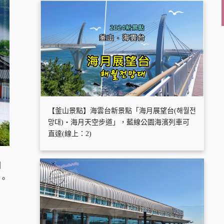
【釜山景點】海雲台新景點「海月展望台(해월전
망대)・海月天空步道」，藍線公園海濱列車可
直達(線上：2)
園
。