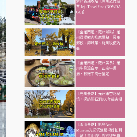
濟州省錢攻略【濟州旅行通
票 Jeju Travel Pass (NOWDA
GO)】
【全羅南道．羅州景點】羅
州賞櫻銀杏推薦景點：羅州
鄉校、錦城館、羅州牧使內
衙
【全羅南道．羅州美食】羅
州牛骨湯白屋：正宗牛骨
湯、軟嫩牛肉份量足
【光州景點】光州銀杏路秘
境・探訪漆石洞800年銀杏樹
【釜山景點】影島Arte
Museum光影沉浸藝術好拍到
手軟！釜山通行證VBP免費