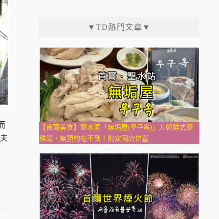
▼TD熱門文章▼
而
【首爾美食】聖水洞「無垢屋(무구옥)」北朝鮮式蔘
君夫
雞湯，無預約吃不到！附安國店位置