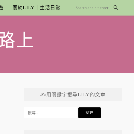
遊
關於LILY｜生活日常
路上
✍用關鍵字搜尋LILY的文章
搜
尋
關
鍵