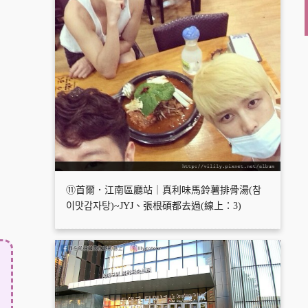
⑪首爾．江南區廳站｜真利味馬鈴薯排骨湯(참
이맛감자탕)~JYJ、張根碩都去過(線上：3)