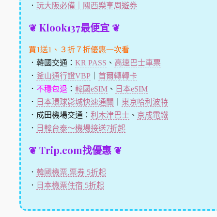
．
玩大阪必備｜關西樂享周遊券
❦ Klook137最便宜 ❦
買1送1、３折７折優惠一次看
．韓國交通：
KR PASS
、
高速巴士車票
．
釜山通行證VBP
｜
首爾轉轉卡
．
不穩包退
：
韓國eSIM
、
日本eSIM
．
日本環球影城快速通關
｜
東京哈利波特
．成田機場交通：
利木津巴士
、
京成電鐵
．
日韓台泰～機場接送7折起
❦ Trip.com找優惠 ❦
．
韓國機票,票券 5折起
．
日本機票住宿 5折起