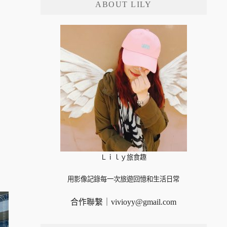
ABOUT LILY
字:
Ｌｉｌｙ旅食趣
用影像記錄每一次旅遊回憶和生活日常
合作聯繫｜
vivioyy@gmail.com