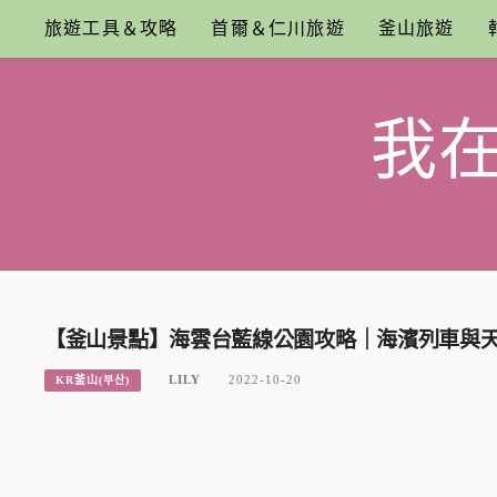
Skip
旅遊工具＆攻略
首爾＆仁川旅遊
釜山旅遊
to
content
我
【釜山景點】海雲台藍線公園攻略｜海濱列車與
LILY
2022-10-20
KR釜山(부산)