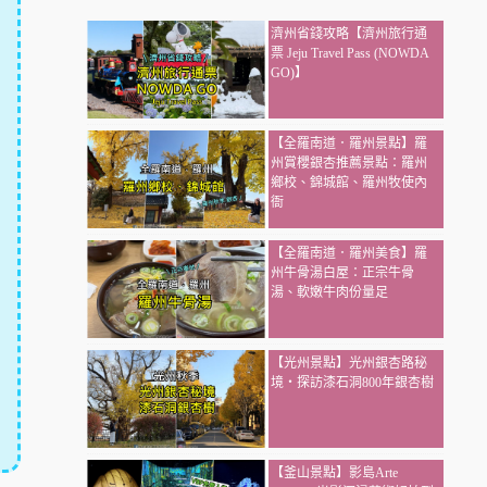
濟州省錢攻略【濟州旅行通
票 Jeju Travel Pass (NOWDA
GO)】
【全羅南道．羅州景點】羅
州賞櫻銀杏推薦景點：羅州
鄉校、錦城館、羅州牧使內
衙
【全羅南道．羅州美食】羅
州牛骨湯白屋：正宗牛骨
湯、軟嫩牛肉份量足
【光州景點】光州銀杏路秘
境・探訪漆石洞800年銀杏樹
【釜山景點】影島Arte