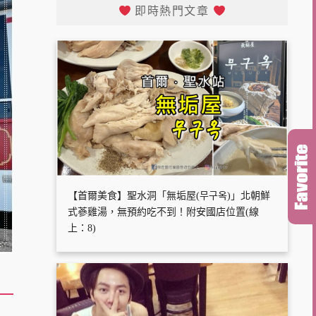
即時熱門文章
【首爾美食】聖水洞「無垢屋(무구옥)」北朝鮮
式蔘雞湯，無預約吃不到！附安國店位置(線
上：8)