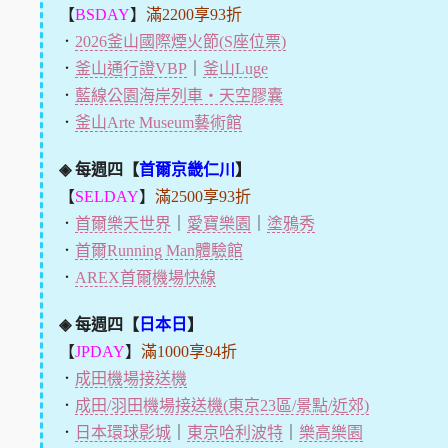
【
BSDAY
】
滿2200享93折
．
2026釜山國際煙火節(S座位票)
．
釜山通行證VBP
｜
釜山Luge
．
藍線公園海岸列車・天空膠囊
．
釜山Arte Museum藝術館
◈ 每週四【
首爾京畿仁川
】
【
SELDAY
】
滿2500享93折
．
首爾樂天世界
｜
愛寶樂園
｜
塗鴉秀
．
首爾Running Man體驗館
．
AREX首爾機場快線
◈ 每週四【
日本日
】
【
JPDAY
】
滿1000享94折
．
成田機場接送機
．
成田/羽田機場接送機(東京23區/景點/近郊)
．
日本環球影城
｜
東京哈利波特
｜
樂高樂園