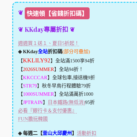
❦
快速領【省錢折扣碼】
❦ KKday專屬折扣 ❦
週週買１送１、夏日5折起！
◈ KKday
全站
折扣碼
(部分可疊加)
KKLILY92
【
】全站滿1500享94折
【
2026SUMMER
】全站94折！
【
KKCCCAR
】全球包車,接送機9折
【
STR79
】秋冬早鳥行程體驗79折
【
1000SUMMER
】全站滿萬折1000
【
JPTRAIN
】
日本鐵路(無低消)
95折
必看『銀行卡＆支付優惠』
FUN膽玩韓國
◈ 每週二【
釜山大邱慶州
】
活動折扣