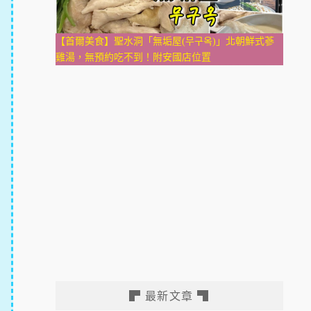
【首爾美食】聖水洞「無垢屋(무구옥)」北朝鮮式蔘
雞湯，無預約吃不到！附安國店位置
▛ 最新文章 ▜