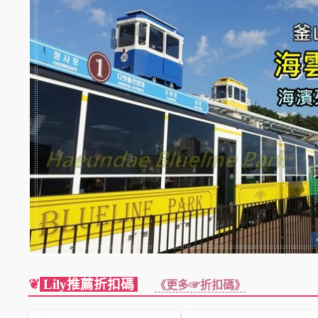
❦
Lily推薦折扣碼
《更多☞折扣碼》