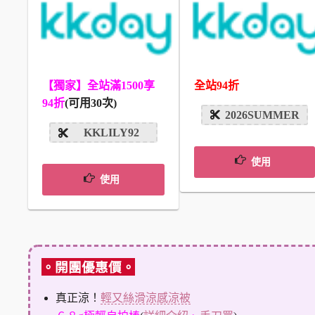
全站94折
【獨家】全站滿1500享
94折
(可用30次)
2026SUMMER
KKLILY92
使用
使用
。開團優惠價。
真正涼！
輕又絲滑涼感涼被