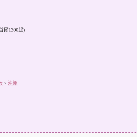
/首爾1300起)
阪
、
沖繩