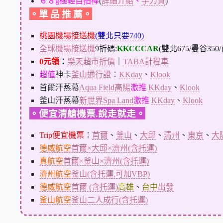
６８g極輕自拍棒
(
詳細介紹
、
手刀買
)
。單 品 推 薦。
桃園機場接送機
(雙北只要740)
全球機場接送機
9折碼:
KKCCCAR
(雙北675/曼谷350
0元領
：
樂天超市折價
｜
TABA計程車
超值
神卡
釜山通行證
：
KKday
、
Klook
首爾汗蒸幕
Aqua Field高陽
激推
KKday
、
Klook
釜山汗蒸幕
新世界Spa Land
激推
KKday
、
Klook
。便宜清艙機票.說走就走。
Trip便宜機票
：
首爾
、
釜山
、
大邱
、
清州
、
東京
、
大
德威航空
首爾×大邱×濟州(含托運)
真航空
首爾×釜山×濟州(含托運)
濟州航空
釜山(含托運,可加VBP)
德威航空
首爾 (含托運)
高雄
、
台中
出發
釜山航空
釜山二人成行(含托運)