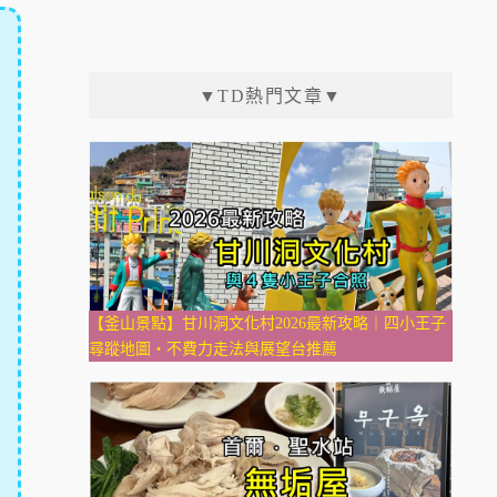
▼TD熱門文章▼
【釜山景點】甘川洞文化村2026最新攻略｜四小王子
尋蹤地圖・不費力走法與展望台推薦